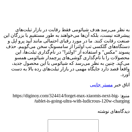
به نظر می‌رسد هدف شیائومی فقط رقابت در بازار تبلت‌های
پیشرفته نیست، بلکه آن‌ها می‌خواهند به طور مستقیم با بزرگان این
صنعت رقابت کنند. ما در مورد رقبای احتمالی مانند آیپد پرو اپل و
دستگاه‌های گلکسی تب اولترا از سامسونگ سخن می‌گوییم. حذف
پسوند “مکس” و استفاده از “اولترا” در نام‌گذاری تبلت‌ها، این
محصولات را با نام‌گذاری گوشی‌های پرچمدار شیائومی همسو
می‌کند. چنین به نظر می‌رسد که شیائومی با این محصول جدید،
واقعاً قصد دارد جایگاه مهمی در بازار تبلت‌های رده بالا به دست
آورد.
اتاق خبر
مستر جانبی
منبع: https://diginoy.com/324414/forget-max-xiaomis-next-big-
tablet-is-going-ultra-with-ludicrous-120w-charging/
دیدگاه‌های نوشته