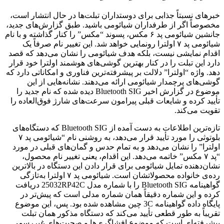
خبرهای نسبتاً جذابی برای دوستداران تبلت‌ها در حال انتشار است،
مخصوصاً اگر از طرفداران شیائومی باشید. طبق گزارش‌های جدید،
جانشین شیائومی پد ۶ مکس، پسوند “مکس” را کنار گذاشته و با نام
شیائومی پد ۷ اولترا رونمایی خواهد شد. این تغییر نام صرفاً یک
اقدام نمایشی نیست، بلکه هدف شیائومی را نشان می‌دهد که قصد
دارد این تبلت را در کنار بهترین گوشی‌های هوشمند اولترا خود قرار
دهد. واژه “اولترا” دلالت بر پیشرفته‌ترین فناوری و امکاناتی دارد که
گوشی‌های پرچمدار شیائومی ارائه می‌دهند. نشانه‌هایی از این
موضوع در گزارش‌ اخیر Bluetooth SIG دیده شده که نام جدید را
تأیید کرده و شایعات قبلی پیرامون سرعت‌های شارژ فوق‌العاده‌ را
تقویت می‌کند.
تازه‌ترین اطلاعات به دست آمده از Bluetooth SIG که دستگاه‌های
بلوتوثی را مورد تأیید قرار می‌دهد، به روشنی نام “شیائومی پد ۷
اولترا” را نشان می‌دهد و به تمام حدس و گمان‌های قبلی در مورد
“پد ۷ مکس” خاتمه می‌دهد. این اقدام، یعنی تغییر نام محصول،
نشان‌دهنده تمایل شیائومی برای قرار دادن این دستگاه در بالاترین
رده‌ی خانواده محصولاتشان است. شیائومی پد ۷ اولترا به‌تازگی
گواهینامه Bluetooth SIG را با شماره مدل 25032RP42C دریافت
کرده و این شماره دقیقاً همان شماره مدلی است که پیش‌تر در
پایگاه داده گواهینامه 3C چین مشاهده شده بود. پس، این موضوع
تقریباً به طور قطعی تأیید می‌کند که دستگاه مذکور همان تبلت
پیشرفته‌ای است که موضوع افشاگری‌ها و صحبت‌های غیررسمی