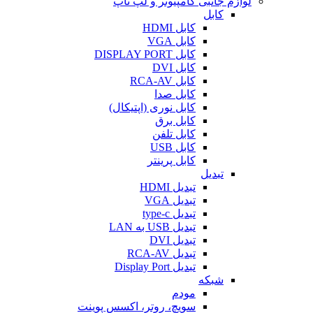
لوازم جانبی کامپیوتر و لپ تاپ
کابل
کابل HDMI
کابل VGA
کابل DISPLAY PORT
کابل DVI
کابل RCA-AV
کابل صدا
کابل نوری (اپتیکال)
کابل برق
کابل تلفن
کابل USB
کابل پرینتر
تبدیل
تبدیل HDMI
تبدیل VGA
تبدیل type-c
تبدیل USB به LAN
تبدیل DVI
تبدیل RCA-AV
تبدیل Display Port
شبکه
مودم
سویچ، روتر، اکسس پوینت