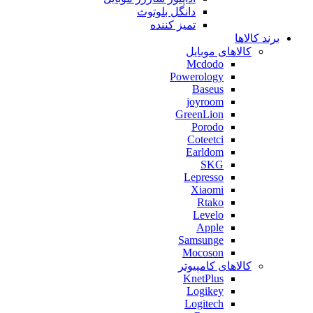
دانگل بلوتوث
تمیز کننده
برند کالاها
کالاهای موبایل
Mcdodo
Powerology
Baseus
joyroom
GreenLion
Porodo
Coteetci
Earldom
SKG
Lepresso
Xiaomi
Rtako
Levelo
Apple
Samsunge
Mocoson
کالاهای کامپیوتر
KnetPlus
Logikey
Logitech