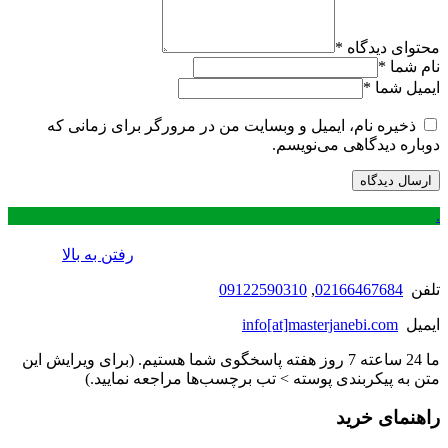
محتوای دیدگاه
*
نام شما
*
ایمیل شما
*
ذخیره نام، ایمیل و وبسایت من در مرورگر برای زمانی که
دوباره دیدگاهی می‌نویسم.
.
رفتن به بالا
تلفن
02166467684
,
09122590310
ایمیل
info[at]masterjanebi.com
ما 24 ساعته 7 روز هفته پاسخگوی شما هستیم. (برای ویرایش این
متن به پیکربندی پوسته > تب برچسب‌ها مراجعه نمایید.)
راهنمای خرید