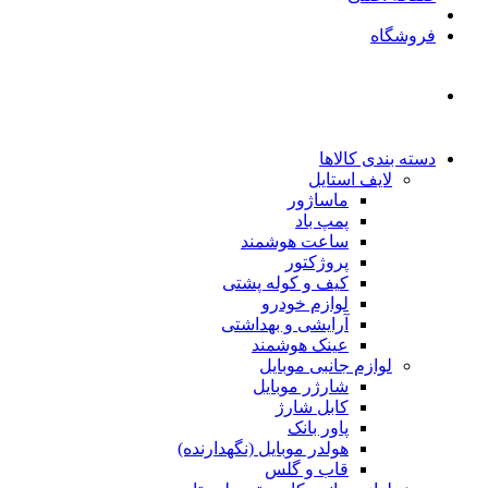
فروشگاه
دسته بندی کالاها
لایف استایل
ماساژور
پمپ باد
ساعت هوشمند
پروژکتور
کیف و کوله پشتی
لوازم خودرو
آرایشی و بهداشتی
عینک هوشمند
لوازم جانبی موبایل
شارژر موبایل
کابل شارژ
پاور بانک
هولدر موبایل (نگهدارنده)
قاب و گلس