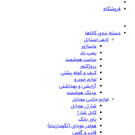
فروشگاه
دسته بندی کالاها
لایف استایل
ماساژور
پمپ باد
ساعت هوشمند
پروژکتور
کیف و کوله پشتی
لوازم خودرو
آرایشی و بهداشتی
عینک هوشمند
لوازم جانبی موبایل
شارژر موبایل
کابل شارژ
پاور بانک
هولدر موبایل (نگهدارنده)
قاب و گلس