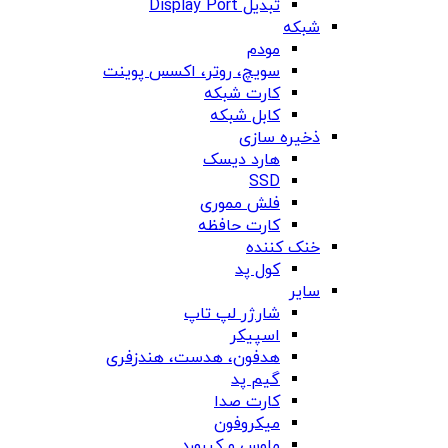
تبدیل Display Port
شبکه
مودم
سویچ، روتر، اکسس پوینت
کارت شبکه
کابل شبکه
ذخیره سازی
هارد دیسک
SSD
فلش مموری
کارت حافظه
خنک کننده
کول پد
سایر
شارژر لپ تاپ
اسپیکر
هدفون، هدست، هندزفری
گیم پد
کارت صدا
میکروفون
ماوس و کیبورد