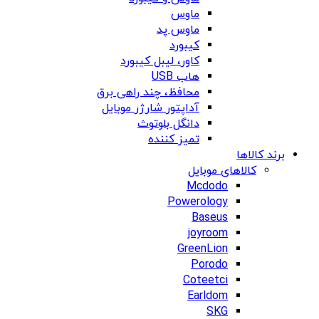
ماوس
ماوس پد
کیبورد
کاور، لیبل کیبورد
هاب USB
محافظ، چند راهی برق
آداپتور شارژر موبایل
دانگل بلوتوث
تمیز کننده
برند کالاها
کالاهای موبایل
Mcdodo
Powerology
Baseus
joyroom
GreenLion
Porodo
Coteetci
Earldom
SKG