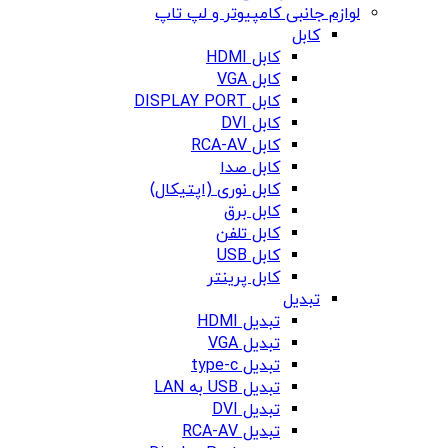
لوازم جانبی کامپیوتر و لپ تاپ
کابل
کابل HDMI
کابل VGA
کابل DISPLAY PORT
کابل DVI
کابل RCA-AV
کابل صدا
کابل نوری (اپتیکال)
کابل برق
کابل تلفن
کابل USB
کابل پرینتر
تبدیل
تبدیل HDMI
تبدیل VGA
تبدیل type-c
تبدیل USB به LAN
تبدیل DVI
تبدیل RCA-AV