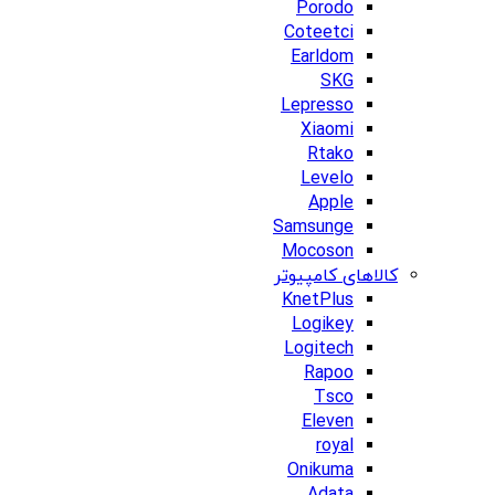
Porodo
Coteetci
Earldom
SKG
Lepresso
Xiaomi
Rtako
Levelo
Apple
Samsunge
Mocoson
کالاهای کامپیوتر
KnetPlus
Logikey
Logitech
Rapoo
Tsco
Eleven
royal
Onikuma