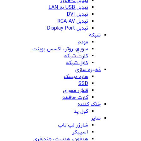
تبدیل type-c
تبدیل USB به LAN
تبدیل DVI
تبدیل RCA-AV
تبدیل Display Port
شبکه
مودم
سویچ، روتر، اکسس پوینت
کارت شبکه
کابل شبکه
ذخیره سازی
هارد دیسک
SSD
فلش مموری
کارت حافظه
خنک کننده
کول پد
سایر
شارژر لپ تاپ
اسپیکر
هدفون، هدست، هندزفری