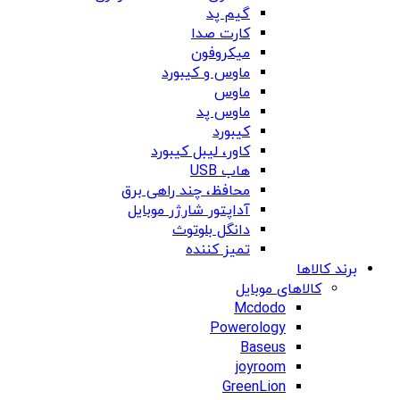
گیم پد
کارت صدا
میکروفون
ماوس و کیبورد
ماوس
ماوس پد
کیبورد
کاور، لیبل کیبورد
هاب USB
محافظ، چند راهی برق
آداپتور شارژر موبایل
دانگل بلوتوث
تمیز کننده
برند کالاها
کالاهای موبایل
Mcdodo
Powerology
Baseus
joyroom
GreenLion