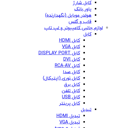
کابل شارژ
پاور بانک
هولدر موبایل (نگهدارنده)
قاب و گلس
لوازم جانبی کامپیوتر و لپ تاپ
کابل
کابل HDMI
کابل VGA
کابل DISPLAY PORT
کابل DVI
کابل RCA-AV
کابل صدا
کابل نوری (اپتیکال)
کابل برق
کابل تلفن
کابل USB
کابل پرینتر
تبدیل
تبدیل HDMI
تبدیل VGA