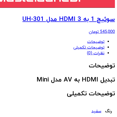
سوئیچ 1 به 3 HDMI مدل UH-301
545,000
تومان
توضیحات
توضیحات تکمیلی
نظرات (0)
توضیحات
تبدیل HDMI به AV مدل Mini
توضیحات تکمیلی
رنگ
سفید