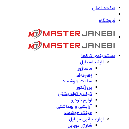
صفحه اصلی
فروشگاه
دسته بندی کالاها
لایف استایل
ماساژور
پمپ باد
ساعت هوشمند
پروژکتور
کیف و کوله پشتی
لوازم خودرو
آرایشی و بهداشتی
عینک هوشمند
لوازم جانبی موبایل
شارژر موبایل