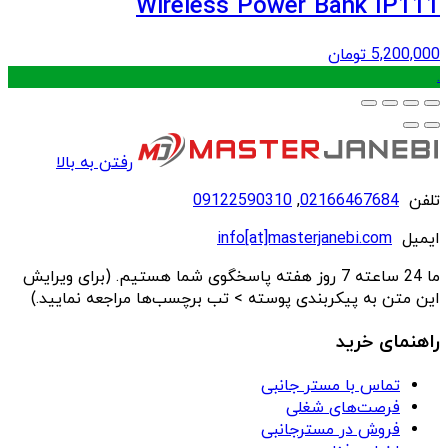
Wireless Power Bank IP111
5,200,000
تومان
.
رفتن به بالا
تلفن
02166467684
,
09122590310
ایمیل
info[at]masterjanebi.com
ما 24 ساعته 7 روز هفته پاسخگوی شما هستیم. (برای ویرایش
این متن به پیکربندی پوسته > تب برچسب‌ها مراجعه نمایید.)
راهنمای خرید
تماس با مستر جانبی
فرصت‌های شغلی
فروش در مسترجانبی