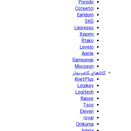
Porodo
Coteetci
Earldom
SKG
Lepresso
Xiaomi
Rtako
Levelo
Apple
Samsunge
Mocoson
کالاهای کامپیوتر
KnetPlus
Logikey
Logitech
Rapoo
Tsco
Eleven
royal
Onikuma