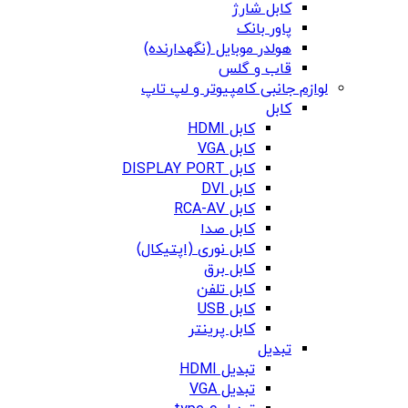
کابل شارژ
پاور بانک
هولدر موبایل (نگهدارنده)
قاب و گلس
لوازم جانبی کامپیوتر و لپ تاپ
کابل
کابل HDMI
کابل VGA
کابل DISPLAY PORT
کابل DVI
کابل RCA-AV
کابل صدا
کابل نوری (اپتیکال)
کابل برق
کابل تلفن
کابل USB
کابل پرینتر
تبدیل
تبدیل HDMI
تبدیل VGA