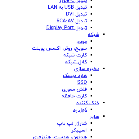
تبدیل type-c
تبدیل USB به LAN
تبدیل DVI
تبدیل RCA-AV
تبدیل Display Port
شبکه
مودم
سویچ، روتر، اکسس پوینت
کارت شبکه
کابل شبکه
ذخیره سازی
هارد دیسک
SSD
فلش مموری
کارت حافظه
خنک کننده
کول پد
سایر
شارژر لپ تاپ
اسپیکر
هدفون، هدست، هندزفری