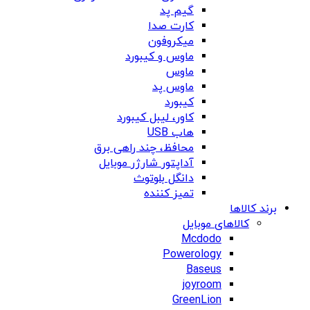
گیم پد
کارت صدا
میکروفون
ماوس و کیبورد
ماوس
ماوس پد
کیبورد
کاور، لیبل کیبورد
هاب USB
محافظ، چند راهی برق
آداپتور شارژر موبایل
دانگل بلوتوث
تمیز کننده
برند کالاها
کالاهای موبایل
Mcdodo
Powerology
Baseus
joyroom
GreenLion