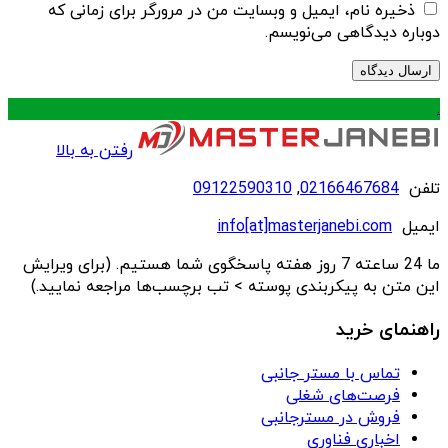
ذخیره نام، ایمیل و وبسایت من در مرورگر برای زمانی که
دوباره دیدگاهی می‌نویسم.
.
رفتن به بالا
تلفن
02166467684
,
09122590310
ایمیل
info[at]masterjanebi.com
ما 24 ساعته 7 روز هفته پاسخگوی شما هستیم. (برای ویرایش
این متن به پیکربندی پوسته > تب برچسب‌ها مراجعه نمایید.)
راهنمای خرید
تماس با مستر جانبی
فرصت‌های شغلی
فروش در مسترجانبی
اخباری فناوری