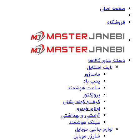
صفحه اصلی
فروشگاه
دسته بندی کالاها
لایف استایل
ماساژور
پمپ باد
ساعت هوشمند
پروژکتور
کیف و کوله پشتی
لوازم خودرو
آرایشی و بهداشتی
عینک هوشمند
لوازم جانبی موبایل
شارژر موبایل