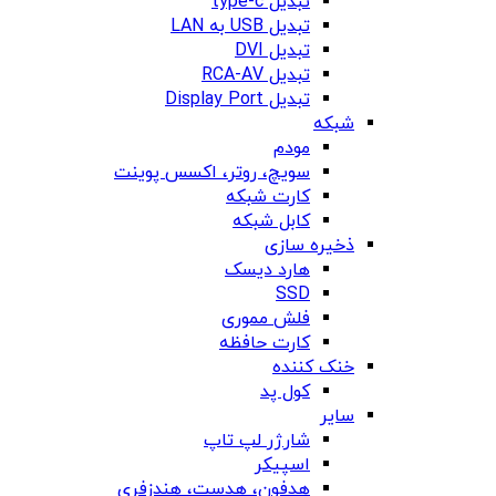
تبدیل type-c
تبدیل USB به LAN
تبدیل DVI
تبدیل RCA-AV
تبدیل Display Port
شبکه
مودم
سویچ، روتر، اکسس پوینت
کارت شبکه
کابل شبکه
ذخیره سازی
هارد دیسک
SSD
فلش مموری
کارت حافظه
خنک کننده
کول پد
سایر
شارژر لپ تاپ
اسپیکر
هدفون، هدست، هندزفری