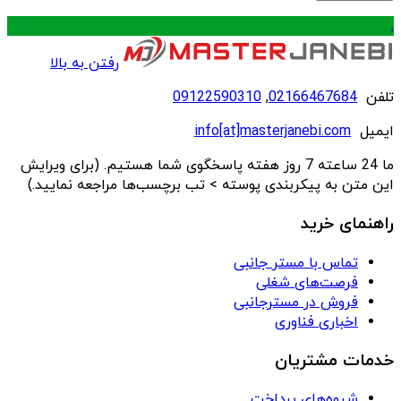
.
رفتن به بالا
تلفن
02166467684
,
09122590310
ایمیل
info[at]masterjanebi.com
ما 24 ساعته 7 روز هفته پاسخگوی شما هستیم. (برای ویرایش
این متن به پیکربندی پوسته > تب برچسب‌ها مراجعه نمایید.)
راهنمای خرید
تماس با مستر جانبی
فرصت‌های شغلی
فروش در مسترجانبی
اخباری فناوری
خدمات مشتریان
شیوه‌های پرداخت