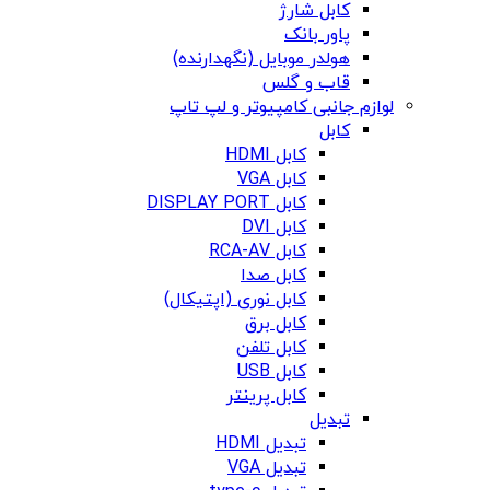
کابل شارژ
پاور بانک
هولدر موبایل (نگهدارنده)
قاب و گلس
لوازم جانبی کامپیوتر و لپ تاپ
کابل
کابل HDMI
کابل VGA
کابل DISPLAY PORT
کابل DVI
کابل RCA-AV
کابل صدا
کابل نوری (اپتیکال)
کابل برق
کابل تلفن
کابل USB
کابل پرینتر
تبدیل
تبدیل HDMI
تبدیل VGA