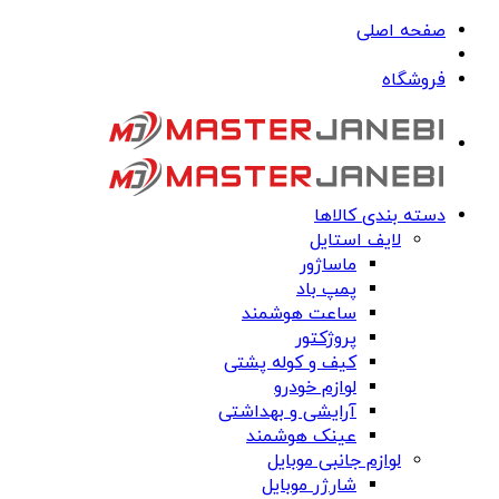
صفحه اصلی
فروشگاه
دسته بندی کالاها
لایف استایل
ماساژور
پمپ باد
ساعت هوشمند
پروژکتور
کیف و کوله پشتی
لوازم خودرو
آرایشی و بهداشتی
عینک هوشمند
لوازم جانبی موبایل
شارژر موبایل