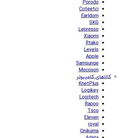
Porodo
Coteetci
Earldom
SKG
Lepresso
Xiaomi
Rtako
Levelo
Apple
Samsunge
Mocoson
کالاهای کامپیوتر
KnetPlus
Logikey
Logitech
Rapoo
Tsco
Eleven
royal
Onikuma