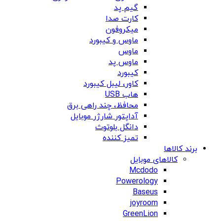
گیم پد
کارت صدا
میکروفون
ماوس و کیبورد
ماوس
ماوس پد
کیبورد
کاور، لیبل کیبورد
هاب USB
محافظ، چند راهی برق
آداپتور شارژر موبایل
دانگل بلوتوث
تمیز کننده
برند کالاها
کالاهای موبایل
Mcdodo
Powerology
Baseus
joyroom
GreenLion