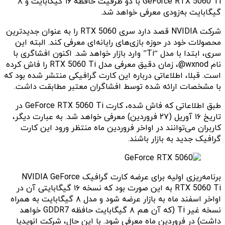
GeForce RTX 5060 Ti با دو ظرفیت حافظه ۱۶ گیگابایت و ۸
گیگابایت به‌زودی معرفی خواهد شد.
شرکت NVIDIA قصد دارد سری RTX 5060 را به عنوان جدیدترین
محصولات خود در حوزه بازی‌های رایانه‌ای معرفی کند. البته این
سری، ابتدا با مدل “Ti” وارد بازار خواهد شد. اکنون افشاگری با
نام wxnod@، زمان دقیق معرفی مدل RTX 5060 Ti را فاش کرده
است. قبلا، اطلاعاتی درباره این کارت گرافیکی منتشر شده بود که
با مشخصات ارائه شده توسط افشاگران معتبر مطابقت داشت.
طبق اطلاعاتی که فاش شده، کارت GeForce RTX 5060 Ti در
تاریخ ۱۶ آوریل (۲۷ فروردین) معرفی خواهد شد. به عبارت دیگر،
کاربران می‌توانند در اواخر فروردین ماه منتظر ورود این کارت
گرافیک جدید به بازار باشند.
برنامه‌ریزی اولیه برای عرضه کارت گرافیک NVIDIA GeForce
RTX 5060 Ti به این صورت بود که نسخه ۱۶ گیگابایتی آن در
اواخر اسفند ماه به بازار عرضه شود و مدل ۸ گیگابایت به همراه
نسخه غیر Ti (که آن هم ۸ گیگابایت حافظه GDDR7 خواهد
داشت) در فروردین ماه معرفی شود. با این حال، شرکت انویدیا