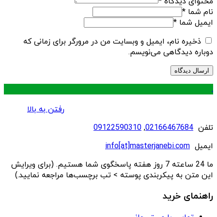
محتوای دیدگاه
*
نام شما
*
ایمیل شما
*
ذخیره نام، ایمیل و وبسایت من در مرورگر برای زمانی که
دوباره دیدگاهی می‌نویسم.
.
رفتن به بالا
تلفن
02166467684
,
09122590310
ایمیل
info[at]masterjanebi.com
ما 24 ساعته 7 روز هفته پاسخگوی شما هستیم. (برای ویرایش
این متن به پیکربندی پوسته > تب برچسب‌ها مراجعه نمایید.)
راهنمای خرید