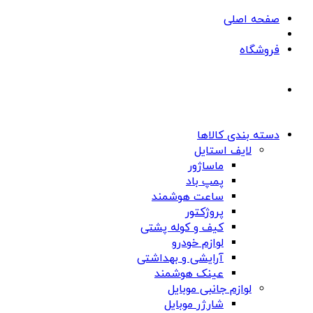
صفحه اصلی
فروشگاه
دسته بندی کالاها
لایف استایل
ماساژور
پمپ باد
ساعت هوشمند
پروژکتور
کیف و کوله پشتی
لوازم خودرو
آرایشی و بهداشتی
عینک هوشمند
لوازم جانبی موبایل
شارژر موبایل