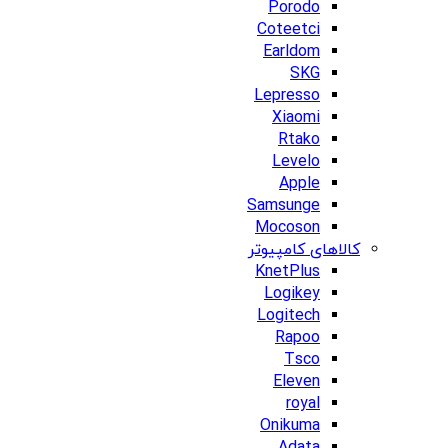
Porodo
Coteetci
Earldom
SKG
Lepresso
Xiaomi
Rtako
Levelo
Apple
Samsunge
Mocoson
کالاهای کامپیوتر
KnetPlus
Logikey
Logitech
Rapoo
Tsco
Eleven
royal
Onikuma