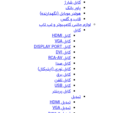
کابل شارژ
پاور بانک
هولدر موبایل (نگهدارنده)
قاب و گلس
لوازم جانبی کامپیوتر و لپ تاپ
کابل
کابل HDMI
کابل VGA
کابل DISPLAY PORT
کابل DVI
کابل RCA-AV
کابل صدا
کابل نوری (اپتیکال)
کابل برق
کابل تلفن
کابل USB
کابل پرینتر
تبدیل
تبدیل HDMI
تبدیل VGA