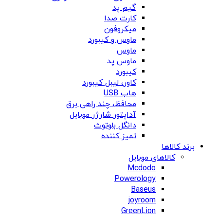
گیم پد
کارت صدا
میکروفون
ماوس و کیبورد
ماوس
ماوس پد
کیبورد
کاور، لیبل کیبورد
هاب USB
محافظ، چند راهی برق
آداپتور شارژر موبایل
دانگل بلوتوث
تمیز کننده
برند کالاها
کالاهای موبایل
Mcdodo
Powerology
Baseus
joyroom
GreenLion