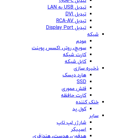
تبدیل type-c
تبدیل USB به LAN
تبدیل DVI
تبدیل RCA-AV
تبدیل Display Port
شبکه
مودم
سویچ، روتر، اکسس پوینت
کارت شبکه
کابل شبکه
ذخیره سازی
هارد دیسک
SSD
فلش مموری
کارت حافظه
خنک کننده
کول پد
سایر
شارژر لپ تاپ
اسپیکر
هدفون، هدست، هندزفری