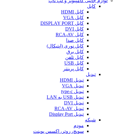
لوازم جانبی کامپیوتر و لپ تاپ
کابل
کابل HDMI
کابل VGA
کابل DISPLAY PORT
کابل DVI
کابل RCA-AV
کابل صدا
کابل نوری (اپتیکال)
کابل برق
کابل تلفن
کابل USB
کابل پرینتر
تبدیل
تبدیل HDMI
تبدیل VGA
تبدیل type-c
تبدیل USB به LAN
تبدیل DVI
تبدیل RCA-AV
تبدیل Display Port
شبکه
مودم
سویچ، روتر، اکسس پوینت