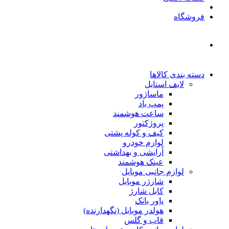
فروشگاه
دسته بندی کالاها
لایف استایل
ماساژور
پمپ باد
ساعت هوشمند
پروژکتور
کیف و کوله پشتی
لوازم خودرو
آرایشی و بهداشتی
عینک هوشمند
لوازم جانبی موبایل
شارژر موبایل
کابل شارژ
پاور بانک
هولدر موبایل (نگهدارنده)
قاب و گلس