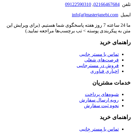
تلفن
02166467684
,
09122590310
ایمیل
info[at]masterjanebi.com
ما 24 ساعته 7 روز هفته پاسخگوی شما هستیم. (برای ویرایش این
متن به پیکربندی پوسته > تب برچسب‌ها مراجعه نمایید.)
راهنمای خرید
تماس با مستر جانبی
فرصت‌های شغلی
فروش در مسترجانبی
اخباری فناوری
خدمات مشتریان
شیوه‌های پرداخت
رویه ارسال سفارش
نحوه ثبت سفارش
راهنمای خرید
تماس با مستر جانبی