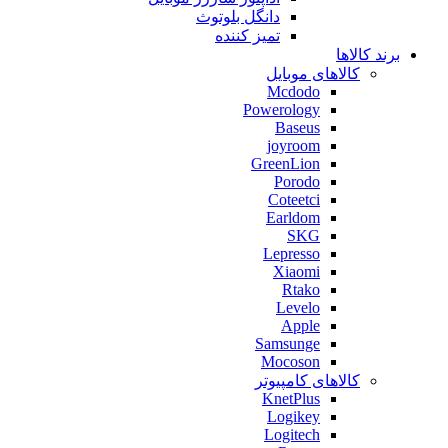
دانگل بلوتوث
تمیز کننده
برند کالاها
کالاهای موبایل
Mcdodo
Powerology
Baseus
joyroom
GreenLion
Porodo
Coteetci
Earldom
SKG
Lepresso
Xiaomi
Rtako
Levelo
Apple
Samsunge
Mocoson
کالاهای کامپیوتر
KnetPlus
Logikey
Logitech