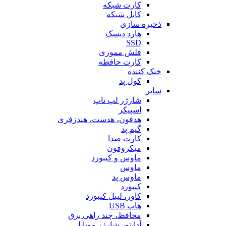
کارت شبکه
کابل شبکه
ذخیره سازی
هارد دیسک
SSD
فلش مموری
کارت حافظه
خنک کننده
کول پد
سایر
شارژر لپ تاپ
اسپیکر
هدفون، هدست، هندزفری
گیم پد
کارت صدا
میکروفون
ماوس و کیبورد
ماوس
ماوس پد
کیبورد
کاور، لیبل کیبورد
هاب USB
محافظ، چند راهی برق
آداپتور شارژر موبایل