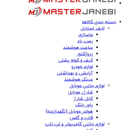
دسته بندی کالاها
لایف استایل
ماساژور
پمپ باد
ساعت هوشمند
پروژکتور
کیف و کوله پشتی
لوازم خودرو
آرایشی و بهداشتی
عینک هوشمند
لوازم جانبی موبایل
شارژر موبایل
کابل شارژ
پاور بانک
هولدر موبایل (نگهدارنده)
قاب و گلس
لوازم جانبی کامپیوتر و لپ تاپ