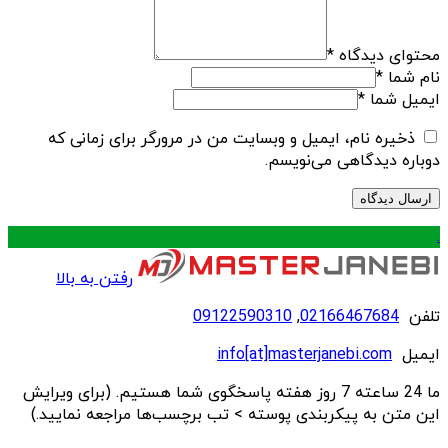
محتوای دیدگاه
*
نام شما
*
ایمیل شما
*
ذخیره نام، ایمیل و وبسایت من در مرورگر برای زمانی که
دوباره دیدگاهی می‌نویسم.
.
رفتن به بالا
تلفن
02166467684
,
09122590310
ایمیل
info[at]masterjanebi.com
ما 24 ساعته 7 روز هفته پاسخگوی شما هستیم. (برای ویرایش
این متن به پیکربندی پوسته > تب برچسب‌ها مراجعه نمایید.)