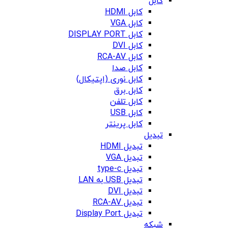
کابل
کابل HDMI
کابل VGA
کابل DISPLAY PORT
کابل DVI
کابل RCA-AV
کابل صدا
کابل نوری (اپتیکال)
کابل برق
کابل تلفن
کابل USB
کابل پرینتر
تبدیل
تبدیل HDMI
تبدیل VGA
تبدیل type-c
تبدیل USB به LAN
تبدیل DVI
تبدیل RCA-AV
تبدیل Display Port
شبکه