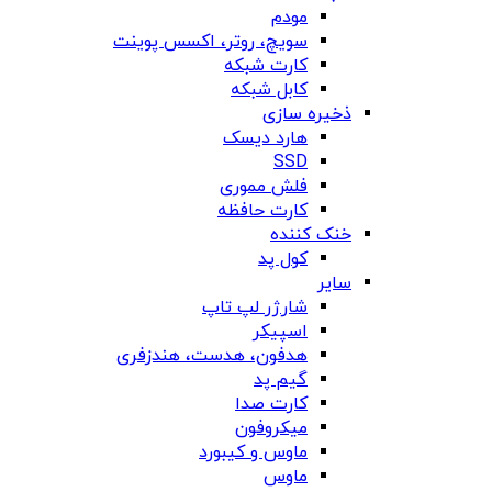
مودم
سویچ، روتر، اکسس پوینت
کارت شبکه
کابل شبکه
ذخیره سازی
هارد دیسک
SSD
فلش مموری
کارت حافظه
خنک کننده
کول پد
سایر
شارژر لپ تاپ
اسپیکر
هدفون، هدست، هندزفری
گیم پد
کارت صدا
میکروفون
ماوس و کیبورد
ماوس