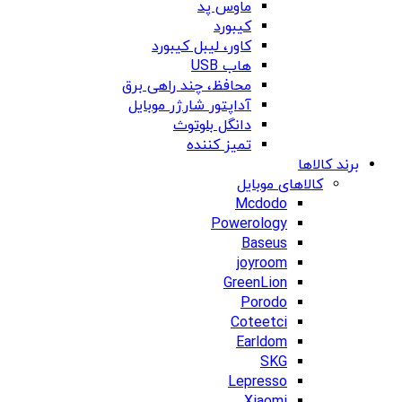
ماوس پد
کیبورد
کاور، لیبل کیبورد
هاب USB
محافظ، چند راهی برق
آداپتور شارژر موبایل
دانگل بلوتوث
تمیز کننده
برند کالاها
کالاهای موبایل
Mcdodo
Powerology
Baseus
joyroom
GreenLion
Porodo
Coteetci
Earldom
SKG
Lepresso