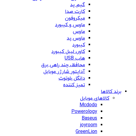
گیم پد
کارت صدا
میکروفون
ماوس و کیبورد
ماوس
ماوس پد
کیبورد
کاور، لیبل کیبورد
هاب USB
محافظ، چند راهی برق
آداپتور شارژر موبایل
دانگل بلوتوث
تمیز کننده
برند کالاها
کالاهای موبایل
Mcdodo
Powerology
Baseus
joyroom
GreenLion