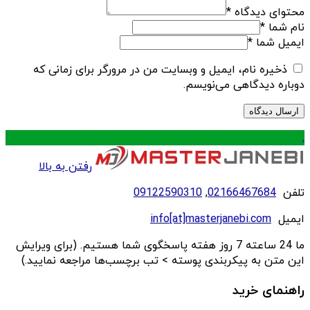
محتوای دیدگاه
*
نام شما
*
ایمیل شما
*
ذخیره نام، ایمیل و وبسایت من در مرورگر برای زمانی که
دوباره دیدگاهی می‌نویسم.
.
رفتن به بالا
تلفن
02166467684
,
09122590310
ایمیل
info[at]masterjanebi.com
ما 24 ساعته 7 روز هفته پاسخگوی شما هستیم. (برای ویرایش
این متن به پیکربندی پوسته > تب برچسب‌ها مراجعه نمایید.)
راهنمای خرید