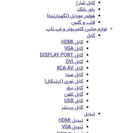
کابل شارژ
پاور بانک
هولدر موبایل (نگهدارنده)
قاب و گلس
لوازم جانبی کامپیوتر و لپ تاپ
کابل
کابل HDMI
کابل VGA
کابل DISPLAY PORT
کابل DVI
کابل RCA-AV
کابل صدا
کابل نوری (اپتیکال)
کابل برق
کابل تلفن
کابل USB
کابل پرینتر
تبدیل
تبدیل HDMI
تبدیل VGA