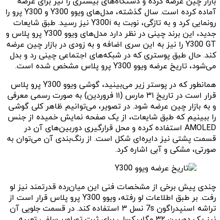
بازار چین عرضه کرده و دستگاه‌های بیشتری را نیز برای عرضه
آماده کرده است. سال گذشته، مدل‌های ویوو Y300 و Y300 پرو را
رونمایی کرد و به تازگی، نوبت به Y300i نیز رسید. طبق شایعات
جدید، این برند چینی در نظر دارد مدل‌های ویوو Y300 پرو پلاس و
Y300 GT را نیز به این سری اضافه و به زودی در بازار چین عرضه
کند. حال طبق پوستری که در شبکه‌های اجتماعی چینی رد و بدل
می‌شود، تاریخ عرضه ویوو Y300 پرو پلاس مشخص شده است.
همانطور که در پوستر زیر می‌بینید، گوشی ویوو Y300 پرو پلاس
قرار است در تاریخ ۳۱ مارس (۱۱ فروردین) به صورت رسمی معرفی
و به بازار چین عرضه شود. در تصویر، می‌توانیم ظاهر کلی گوشی
را ببینیم که طبق شایعات، از یک صفحه نمایش خمیده از جنس
AMOLED استفاده کرده و محل قرارگیری دوربین‌های آن در
قسمت پشتی نیز دایره‌ای شکل است. از رنگ‌بندی‌ آن می‌توان به
صورتی، مشکی و آبی اشاره کرد.
چندی پیش برخی از مشخصات فنی این میان‌رده قدرتمند نیز لو
رفت. بر طبق اطلاعات لو رفته، ویوو Y300 پرو پلاس قرار است از
تراشه اسنپدراگون 7s نسل ۳ استفاده کند. در قسمت جلویی آن
نیز یک دوربین ۳۲ مگاپیکسلی برای ثبت تصاویر سلفی تعبیه