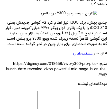
خواهد کرد.
چندی پیش، برند iQOO نیز اعلام کرد که گوشی جدیدش یعنی
iQOO Z10 را با یک باتری غول پیکر ۷۳۰۰ میلی‌آمپرساعتی، قرار
است در تاریخ ۱۱ آوریل (۲۲ فروردین ۱۴۰۴) به بازار چین بیاورد.
این گوشی ظاهراً نسخه ریبرند شده ویوو Y300 پرو پلاس است
که به صورت انحصاری برای بازار چین در نظر گرفته شده است.
اتاق خبر
مستر جانبی
منبع: https://diginoy.com/318658/vivo-y300-pro-plus-
launch-date-revealed-vivos-powerful-mid-range-is-on-the-
way/
دیدگاه‌های نوشته