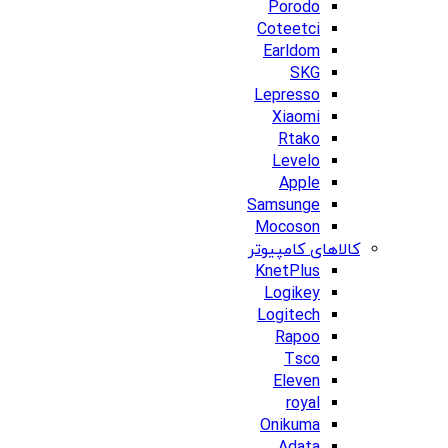
Porodo
Coteetci
Earldom
SKG
Lepresso
Xiaomi
Rtako
Levelo
Apple
Samsunge
Mocoson
کالاهای کامپیوتر
KnetPlus
Logikey
Logitech
Rapoo
Tsco
Eleven
royal
Onikuma