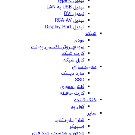
تبدیل type-c
تبدیل USB به LAN
تبدیل DVI
تبدیل RCA-AV
تبدیل Display Port
شبکه
مودم
سویچ، روتر، اکسس پوینت
کارت شبکه
کابل شبکه
ذخیره سازی
هارد دیسک
SSD
فلش مموری
کارت حافظه
خنک کننده
کول پد
سایر
شارژر لپ تاپ
اسپیکر
هدفون، هدست، هندزفری