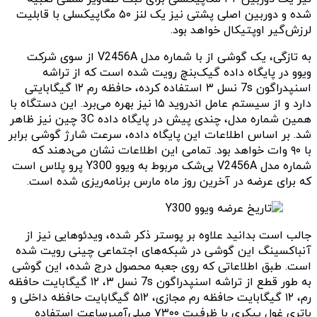
شده و دوربین اصلی پشتی نیز یک لنز ۵۰ مگاپیکسلی با قابلیت
لرزش‌گیر اوپتیکال خواهد بود.
به تازگی، یک گوشی از با شماره مدل V2456A از سوی شرکت
ویوو در پایگاه داده گیک‌بنچ رویت شده است که از تراشه
اسنپدراگون 7s نسل ۳ استفاده کرده، حافظه رم ۱۲ گیگابایتی
دارد و از سیستم عامل اندروید ۱۵ نیز بهره می‌برد. این دستگاه با
همین شماره مدل، چندی پیش در پایگاه داده 3C چین نیز ظاهر
شد. بر اساس اطلاعات این پایگاه داده، سرعت شارژ گوشی برابر
با ۹۰ وات خواهد بود. تمامی این اطلاعات نشان می‌دهند که
شماره مدل V2456A بی‌شک مربوط به ویوو Y300 پرو پلاس است
که برای عرضه در آخرین روز ماه مارس برنامه‌ریزی شده است.
جالب است بدانید علاوه بر پوستر ذکر شده، ویدئوهایی نیز از
آنباکسینگ این گوشی در شبکه‌های اجتماعی چینی رویت شده
است. طبق اطلاعاتی که روی جعبه محصول درج شده، این گوشی
به طور قطع از تراشه اسنپدراگون 7s نسل ۳، ۱۲ گیگابایت حافظه
رم، ۱۲ گیگابایت حافظه رم مجازی، ۵۱۲ گیگابایت حافظه داخلی و
باتری غول پیکری با ظرفیت ۷۳۰۰ میلی‌آمپرساعت استفاده