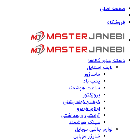
صفحه اصلی
فروشگاه
دسته بندی کالاها
لایف استایل
ماساژور
پمپ باد
ساعت هوشمند
پروژکتور
کیف و کوله پشتی
لوازم خودرو
آرایشی و بهداشتی
عینک هوشمند
لوازم جانبی موبایل
شارژر موبایل