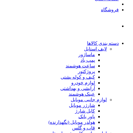
فروشگاه
دسته بندی کالاها
لایف استایل
ماساژور
پمپ باد
ساعت هوشمند
پروژکتور
کیف و کوله پشتی
لوازم خودرو
آرایشی و بهداشتی
عینک هوشمند
لوازم جانبی موبایل
شارژر موبایل
کابل شارژ
پاور بانک
هولدر موبایل (نگهدارنده)
قاب و گلس