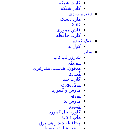
کارت شبکه
کابل شبکه
ذخیره سازی
هارد دیسک
SSD
فلش مموری
کارت حافظه
خنک کننده
کول پد
سایر
شارژر لپ تاپ
اسپیکر
هدفون، هدست، هندزفری
گیم پد
کارت صدا
میکروفون
ماوس و کیبورد
ماوس
ماوس پد
کیبورد
کاور، لیبل کیبورد
هاب USB
محافظ، چند راهی برق
آداپتور شارژر موبایل