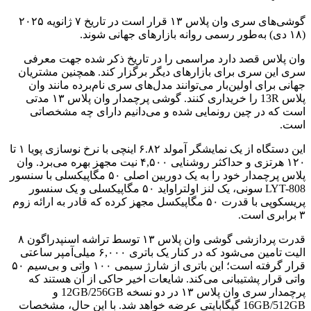
گوشی‌های سری وان پلاس ۱۳ قرار است در تاریخ ۷ ژانویه ۲۰۲۵
(۱۸ دی) به‌طور رسمی روانه بازارهای جهانی شوند.
وان پلاس قصد دارد مراسمی را در تاریخ ذکر شده جهت معرفی
سری این سری برای بازارهای دیگر برگزار کند. همچنین مشتریان
جهانی برای اولین‌بار می‌توانند مدل‌های سری نام‌برده مانند وان
پلاس 13R را خریداری کنند. گوشی پرچمدار وان پلاس ۱۳ مدتی
است که در چین رونمایی شده و می‌دانیم دارای چه مشخصاتی
است.
این دستگاه از یک نمایشگر آمولد ۶.۸۲ اینچی با نرخ نوسازی پویا ۱ تا
۱۲۰ هرتزی و حداکثر روشنایی ۴,۵۰۰ نیت مجهز بهره می‌برد. وان
پلاس پرچمدار خود را به یک دوربین اصلی ۵۰ مگاپیکسلی با سنسور
LYT-808 سونی، یک لنز اولتراواید ۵۰ مگاپیکسلی و یک سنسور
پریسکوپی با قدرت ۵۰ مگاپیکسل مجهز کرده که قادر به ارائه زوم
۳ برابری است.
قدرت پردازشی گوشی وان پلاس ۱۳ توسط تراشه اسنپدراگون ۸
الیت تامین می‌شود که در کنار یک باتری ۶,۰۰۰ میلی‌آمپر ساعتی
قرار گرفته است؛ این باتری از شارژ سیمی ۱۰۰ واتی و بی‌سیم ۵۰
واتی قرار پشتیبانی می‌کند. شایعات اخیر حاکی از آن هستند که
پرچمدار سری وان پلاس ۱۳ در دو نسخه 12GB/256GB و
16GB/512GB گیگابایتی عرضه خواهد شد. با این حال، مشخصات