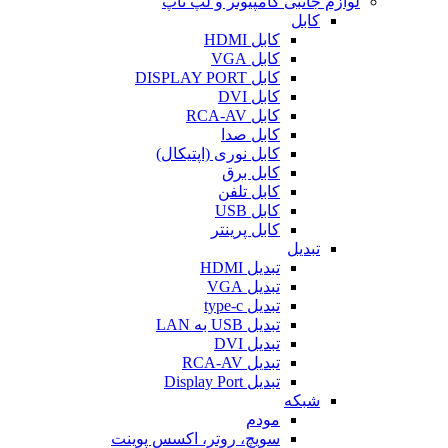
لوازم جانبی کامپیوتر و لپ تاپ
کابل
کابل HDMI
کابل VGA
کابل DISPLAY PORT
کابل DVI
کابل RCA-AV
کابل صدا
کابل نوری (اپتیکال)
کابل برق
کابل تلفن
کابل USB
کابل پرینتر
تبدیل
تبدیل HDMI
تبدیل VGA
تبدیل type-c
تبدیل USB به LAN
تبدیل DVI
تبدیل RCA-AV
تبدیل Display Port
شبکه
مودم
سویچ، روتر، اکسس پوینت