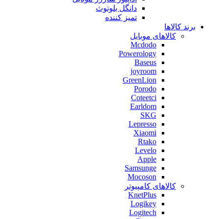
دانگل بلوتوث
تمیز کننده
برند کالاها
کالاهای موبایل
Mcdodo
Powerology
Baseus
joyroom
GreenLion
Porodo
Coteetci
Earldom
SKG
Lepresso
Xiaomi
Rtako
Levelo
Apple
Samsunge
Mocoson
کالاهای کامپیوتر
KnetPlus
Logikey
Logitech