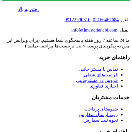
رفتن به بالا
تلفن
02166467684
,
09122590310
ایمیل
info[at]masterjanebi.com
ما 24 ساعته 7 روز هفته پاسخگوی شما هستیم. (برای ویرایش این
متن به پیکربندی پوسته > تب برچسب‌ها مراجعه نمایید.)
راهنمای خرید
تماس با مستر جانبی
فرصت‌های شغلی
فروش در مسترجانبی
اخباری فناوری
خدمات مشتریان
شیوه‌های پرداخت
رویه ارسال سفارش
نحوه ثبت سفارش
راهنمای خرید