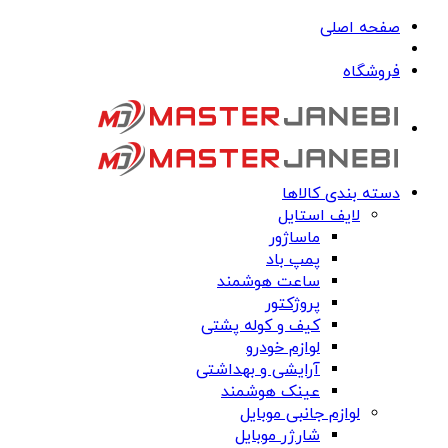
صفحه اصلی
فروشگاه
دسته بندی کالاها
لایف استایل
ماساژور
پمپ باد
ساعت هوشمند
پروژکتور
کیف و کوله پشتی
لوازم خودرو
آرایشی و بهداشتی
عینک هوشمند
لوازم جانبی موبایل
شارژر موبایل