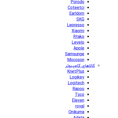
Porodo
Coteetci
Earldom
SKG
Lepresso
Xiaomi
Rtako
Levelo
Apple
Samsunge
Mocoson
کالاهای کامپیوتر
KnetPlus
Logikey
Logitech
Rapoo
Tsco
Eleven
royal
Onikuma