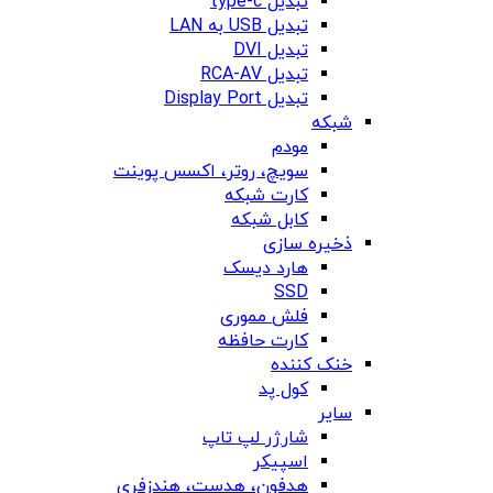
تبدیل type-c
تبدیل USB به LAN
تبدیل DVI
تبدیل RCA-AV
تبدیل Display Port
شبکه
مودم
سویچ، روتر، اکسس پوینت
کارت شبکه
کابل شبکه
ذخیره سازی
هارد دیسک
SSD
فلش مموری
کارت حافظه
خنک کننده
کول پد
سایر
شارژر لپ تاپ
اسپیکر
هدفون، هدست، هندزفری