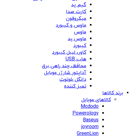
گیم پد
کارت صدا
میکروفون
ماوس و کیبورد
ماوس
ماوس پد
کیبورد
کاور، لیبل کیبورد
هاب USB
محافظ، چند راهی برق
آداپتور شارژر موبایل
دانگل بلوتوث
تمیز کننده
برند کالاها
کالاهای موبایل
Mcdodo
Powerology
Baseus
joyroom
GreenLion