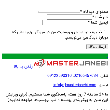
محتوای دیدگاه
*
نام شما
*
ایمیل شما
*
ذخیره نام، ایمیل و وبسایت من در مرورگر برای زمانی که
دوباره دیدگاهی می‌نویسم.
.
رفتن به بالا
تلفن
02166467684
,
09122590310
ایمیل
info[at]masterjanebi.com
ما 24 ساعته 7 روز هفته پاسخگوی شما هستیم. (برای ویرایش
این متن به پیکربندی پوسته > تب برچسب‌ها مراجعه نمایید.)