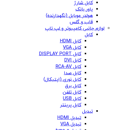
کابل شارژ
پاور بانک
هولدر موبایل (نگهدارنده)
قاب و گلس
لوازم جانبی کامپیوتر و لپ تاپ
کابل
کابل HDMI
کابل VGA
کابل DISPLAY PORT
کابل DVI
کابل RCA-AV
کابل صدا
کابل نوری (اپتیکال)
کابل برق
کابل تلفن
کابل USB
کابل پرینتر
تبدیل
تبدیل HDMI
تبدیل VGA