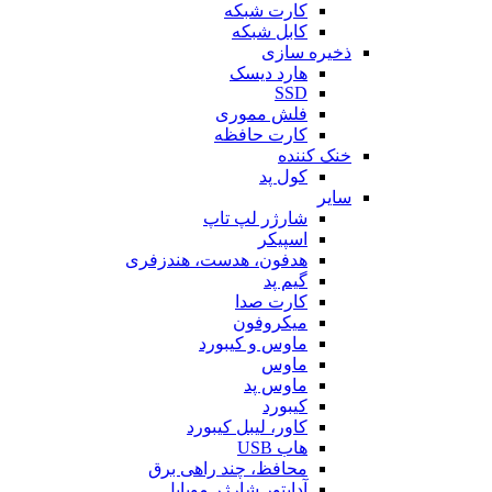
کارت شبکه
کابل شبکه
ذخیره سازی
هارد دیسک
SSD
فلش مموری
کارت حافظه
خنک کننده
کول پد
سایر
شارژر لپ تاپ
اسپیکر
هدفون، هدست، هندزفری
گیم پد
کارت صدا
میکروفون
ماوس و کیبورد
ماوس
ماوس پد
کیبورد
کاور، لیبل کیبورد
هاب USB
محافظ، چند راهی برق
آداپتور شارژر موبایل