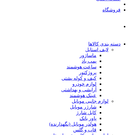
فروشگاه
دسته بندی کالاها
لایف استایل
ماساژور
پمپ باد
ساعت هوشمند
پروژکتور
کیف و کوله پشتی
لوازم خودرو
آرایشی و بهداشتی
عینک هوشمند
لوازم جانبی موبایل
شارژر موبایل
کابل شارژ
پاور بانک
هولدر موبایل (نگهدارنده)
قاب و گلس