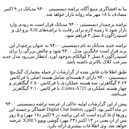
بنا به افشاگری منبع آگاه، تراشه دیمنسیتی ۹۴۰۰ مدیاتک در ۹ اکتبر
مصادف با ۱۸ مهر ماه روانه بازار خواهد شد.
تراشه پرچم‌دار دیمنسیتی ۹۴۰۰ مدیاتک قرار است به زودی وارد
بازار شود تا زمینه لازم برای رقابت با تراشه‌های A18 پرو اپل و
اسنپدراگون ۸ نسل ۴ فراهم شود.
تراشه جدید مدیاتک به نام دیمنسیتی ۹۴۰۰ به عنوان پرچم‌دار این
برند قرار است جایگزین مدل ۹۳۰۰ شود و چالش بزرگی را برای
اسنپدراگون ۸ نسل ۴ کوالکام به‌وجود آورد. انتظار می‌رود مدل جدید
سرعت کلاک بالاتری داشته باشد.
طبق اطلاعات فاش شده از گزارشات از جمله بنچمارک گیک‌بنچ
دیمنسیتی ۹۴۰۰ دارای ۸ هسته‌ای شامل هسته اصلی با فرکانس
۳.۶۳ گیگاهرتز، سه هسته عملکردی با فرکانس ۲.۸۰ گیگاهرتز و
چهار هسته عملکردی Cortex-A725، با فرکانس ۲.۱۰ گیگاهرتز
می‌باشد.
پیش از این گزارشات اولیه حاکی از عرضه تراشه دیمنسیتی ۹۴۰۰
در ماه اکتبر بود. اکنون، Digital Chat Station افشاگر برجسته این
روزها ادعا کرده است که این تراشه در ۹ اکتبر (۱۸ مهر) و ۵ روز
پس از آن یعنی در ۱۴ اکتبر (۲۳ مهر) گوشی ویوو X200 5 عرضه
خواهد شد. وی اطلاعات بیشتری ارائه نکرد.