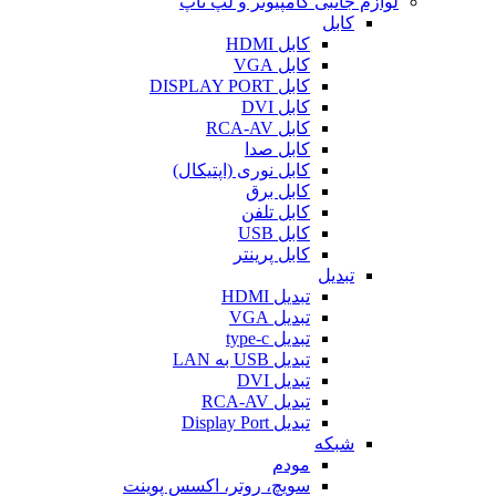
لوازم جانبی کامپیوتر و لپ تاپ
کابل
کابل HDMI
کابل VGA
کابل DISPLAY PORT
کابل DVI
کابل RCA-AV
کابل صدا
کابل نوری (اپتیکال)
کابل برق
کابل تلفن
کابل USB
کابل پرینتر
تبدیل
تبدیل HDMI
تبدیل VGA
تبدیل type-c
تبدیل USB به LAN
تبدیل DVI
تبدیل RCA-AV
تبدیل Display Port
شبکه
مودم
سویچ، روتر، اکسس پوینت