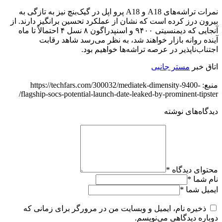
نمرات تراشه‌های A18 و A18 پرو اپل در گیک‌بنچ نیز به تازگی به
بیرون درز کرده است که نشان از عملکرد تحسین برانگیز دارند. از
آنجایی که دیمنسیتی ۹۴۰۰ و اسنپدراگون ۸ نسل ۴ احتمالاً تا ماه
آینده روانه بازار خواهند شد، به نظر می‌رسد شاهد رقابت
اجتناب‌ناپذیر در عرصه تراشه‌ها خواهیم بود.
اتاق خبر
مستر جانبی
منبع: https://techfars.com/300032/mediatek-dimensity-9400-
flagship-socs-potential-launch-date-leaked-by-prominent-tipster/
دیدگاه‌های نوشته
محتوای دیدگاه
*
نام شما
*
ایمیل شما
*
ذخیره نام، ایمیل و وبسایت من در مرورگر برای زمانی که
دوباره دیدگاهی می‌نویسم.