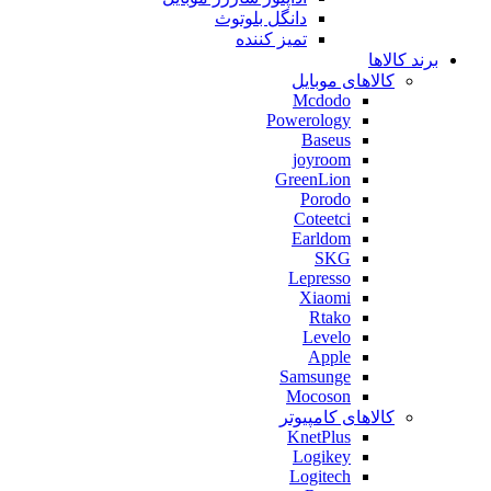
دانگل بلوتوث
تمیز کننده
برند کالاها
کالاهای موبایل
Mcdodo
Powerology
Baseus
joyroom
GreenLion
Porodo
Coteetci
Earldom
SKG
Lepresso
Xiaomi
Rtako
Levelo
Apple
Samsunge
Mocoson
کالاهای کامپیوتر
KnetPlus
Logikey
Logitech