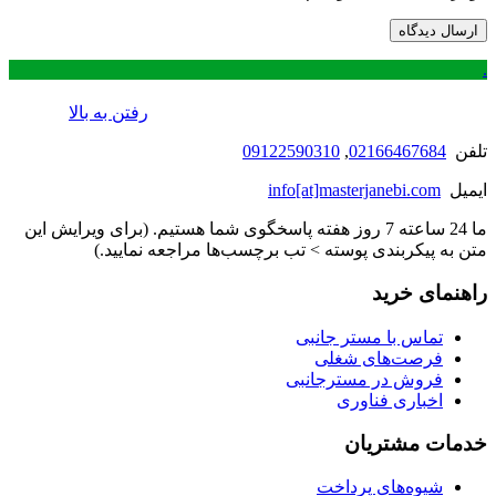
.
رفتن به بالا
تلفن
02166467684
,
09122590310
ایمیل
info[at]masterjanebi.com
ما 24 ساعته 7 روز هفته پاسخگوی شما هستیم. (برای ویرایش این
متن به پیکربندی پوسته > تب برچسب‌ها مراجعه نمایید.)
راهنمای خرید
تماس با مستر جانبی
فرصت‌های شغلی
فروش در مسترجانبی
اخباری فناوری
خدمات مشتریان
شیوه‌های پرداخت