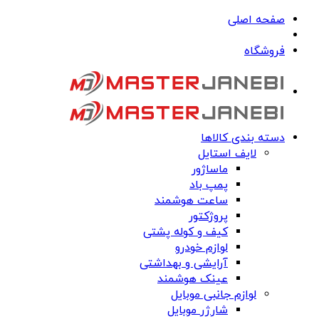
صفحه اصلی
فروشگاه
دسته بندی کالاها
لایف استایل
ماساژور
پمپ باد
ساعت هوشمند
پروژکتور
کیف و کوله پشتی
لوازم خودرو
آرایشی و بهداشتی
عینک هوشمند
لوازم جانبی موبایل
شارژر موبایل