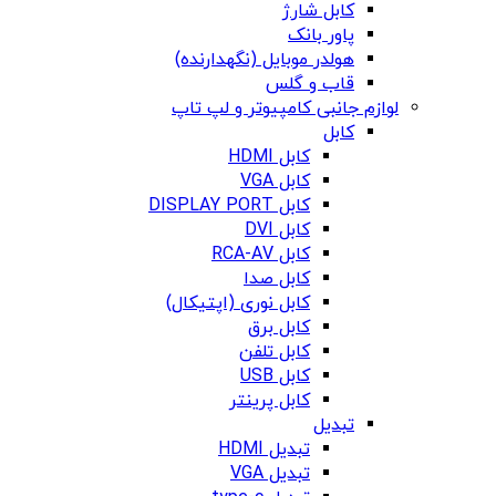
کابل شارژ
پاور بانک
هولدر موبایل (نگهدارنده)
قاب و گلس
لوازم جانبی کامپیوتر و لپ تاپ
کابل
کابل HDMI
کابل VGA
کابل DISPLAY PORT
کابل DVI
کابل RCA-AV
کابل صدا
کابل نوری (اپتیکال)
کابل برق
کابل تلفن
کابل USB
کابل پرینتر
تبدیل
تبدیل HDMI
تبدیل VGA