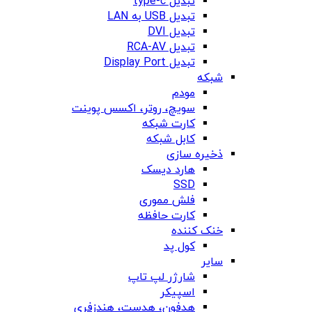
تبدیل type-c
تبدیل USB به LAN
تبدیل DVI
تبدیل RCA-AV
تبدیل Display Port
شبکه
مودم
سویچ، روتر، اکسس پوینت
کارت شبکه
کابل شبکه
ذخیره سازی
هارد دیسک
SSD
فلش مموری
کارت حافظه
خنک کننده
کول پد
سایر
شارژر لپ تاپ
اسپیکر
هدفون، هدست، هندزفری