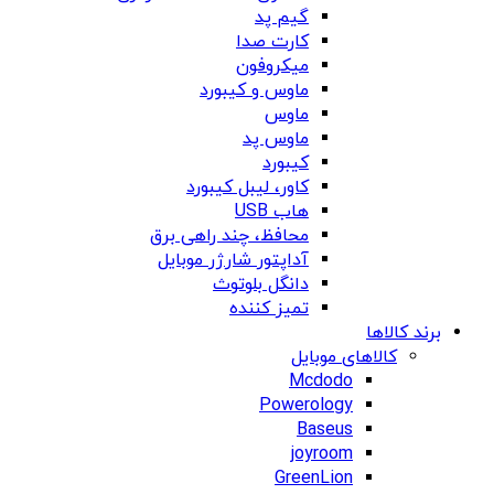
گیم پد
کارت صدا
میکروفون
ماوس و کیبورد
ماوس
ماوس پد
کیبورد
کاور، لیبل کیبورد
هاب USB
محافظ، چند راهی برق
آداپتور شارژر موبایل
دانگل بلوتوث
تمیز کننده
برند کالاها
کالاهای موبایل
Mcdodo
Powerology
Baseus
joyroom
GreenLion