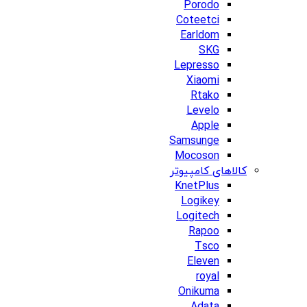
Porodo
Coteetci
Earldom
SKG
Lepresso
Xiaomi
Rtako
Levelo
Apple
Samsunge
Mocoson
کالاهای کامپیوتر
KnetPlus
Logikey
Logitech
Rapoo
Tsco
Eleven
royal
Onikuma