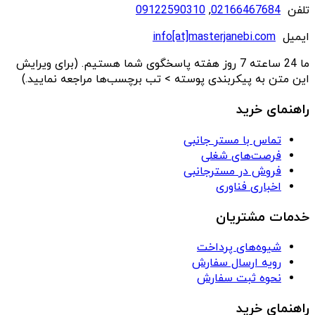
تلفن
02166467684
,
09122590310
ایمیل
info[at]masterjanebi.com
ما 24 ساعته 7 روز هفته پاسخگوی شما هستیم. (برای ویرایش
این متن به پیکربندی پوسته > تب برچسب‌ها مراجعه نمایید.)
راهنمای خرید
تماس با مستر جانبی
فرصت‌های شغلی
فروش در مسترجانبی
اخباری فناوری
خدمات مشتریان
شیوه‌های پرداخت
رویه ارسال سفارش
نحوه ثبت سفارش
راهنمای خرید