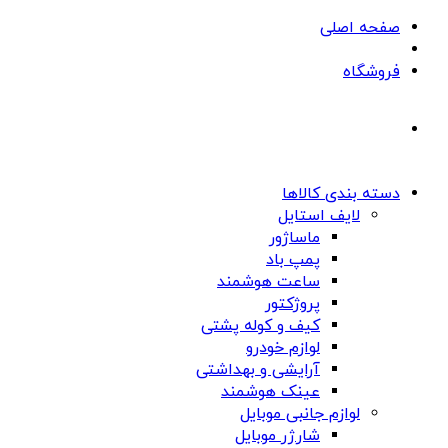
صفحه اصلی
فروشگاه
دسته بندی کالاها
لایف استایل
ماساژور
پمپ باد
ساعت هوشمند
پروژکتور
کیف و کوله پشتی
لوازم خودرو
آرایشی و بهداشتی
عینک هوشمند
لوازم جانبی موبایل
شارژر موبایل