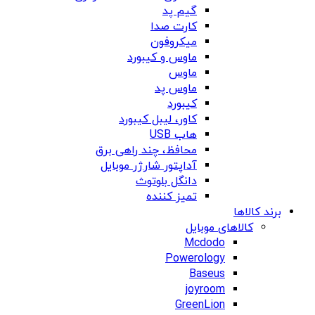
گیم پد
کارت صدا
میکروفون
ماوس و کیبورد
ماوس
ماوس پد
کیبورد
کاور، لیبل کیبورد
هاب USB
محافظ، چند راهی برق
آداپتور شارژر موبایل
دانگل بلوتوث
تمیز کننده
برند کالاها
کالاهای موبایل
Mcdodo
Powerology
Baseus
joyroom
GreenLion