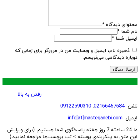
محتوای دیدگاه
*
نام شما
*
ایمیل شما
*
ذخیره نام، ایمیل و وبسایت من در مرورگر برای زمانی که
دوباره دیدگاهی می‌نویسم.
.
رفتن به بالا
تلفن
02166467684
,
09122590310
ایمیل
info[at]masterjanebi.com
ما 24 ساعته 7 روز هفته پاسخگوی شما هستیم. (برای ویرایش
این متن به پیکربندی پوسته > تب برچسب‌ها مراجعه نمایید.)