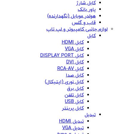
کابل شارژ
پاور بانک
هولدر موبایل (نگهدارنده)
قاب و گلس
لوازم جانبی کامپیوتر و لپ تاپ
کابل
کابل HDMI
کابل VGA
کابل DISPLAY PORT
کابل DVI
کابل RCA-AV
کابل صدا
کابل نوری (اپتیکال)
کابل برق
کابل تلفن
کابل USB
کابل پرینتر
تبدیل
تبدیل HDMI
تبدیل VGA