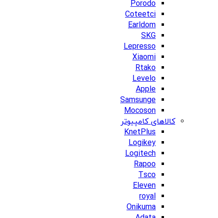
Porodo
Coteetci
Earldom
SKG
Lepresso
Xiaomi
Rtako
Levelo
Apple
Samsunge
Mocoson
کالاهای کامپیوتر
KnetPlus
Logikey
Logitech
Rapoo
Tsco
Eleven
royal
Onikuma