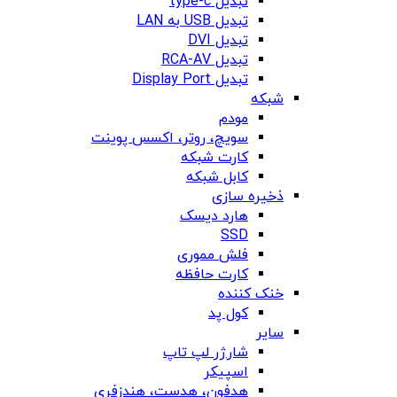
تبدیل type-c
تبدیل USB به LAN
تبدیل DVI
تبدیل RCA-AV
تبدیل Display Port
شبکه
مودم
سویچ، روتر، اکسس پوینت
کارت شبکه
کابل شبکه
ذخیره سازی
هارد دیسک
SSD
فلش مموری
کارت حافظه
خنک کننده
کول پد
سایر
شارژر لپ تاپ
اسپیکر
هدفون، هدست، هندزفری