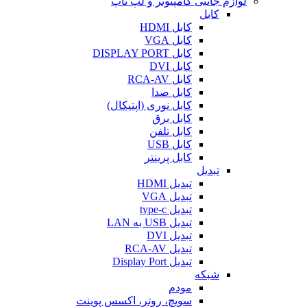
لوازم جانبی کامپیوتر و لپ تاپ
کابل
کابل HDMI
کابل VGA
کابل DISPLAY PORT
کابل DVI
کابل RCA-AV
کابل صدا
کابل نوری (اپتیکال)
کابل برق
کابل تلفن
کابل USB
کابل پرینتر
تبدیل
تبدیل HDMI
تبدیل VGA
تبدیل type-c
تبدیل USB به LAN
تبدیل DVI
تبدیل RCA-AV
تبدیل Display Port
شبکه
مودم
سویچ، روتر، اکسس پوینت