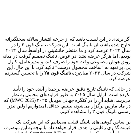
اگر برندی در این لیست باشد که از چرخه انتشار سالانه سختگیرانه
خارج شده باشد، آن ناتینگ است. این شرکت ناتینگ فون ۲ را در
سال ۲۰۲۳ عرضه کرد و ما منتظر جانشینی در اواسط سال ۲۰۲۴
بودیم، اما هرگز عرضه نشد. در عوض، ناتینگ تصمیم گرفت در میانه
رونق هوش مصنوعی وقت خود را صرف کند، و مدیرعامل، کارل
پی، بر تعهد به “ساخت محصول درست” تاکید کرد. با این حال، این
شرکت در سال ۲۰۲۴ میان‌رده
ناتینگ فون ۲a
را با تحسین گسترده
عرضه کرد.
در حالی که ناتینگ تاریخ دقیق عرضه پرچمدار آینده خود را تأیید
نکرده است، اوایل سال ۲۰۲۵ به طور فزاینده‌ای محتمل به نظر
می‌رسد. شاید آن را در کنگره جهانی موبایل ۲۰۲۵ (MWC 2025) که
در ماه مارس برگزار می‌شود، ببینیم. حداقل امیدواریم اولین تیزر
رسمی ناتینگ فون ۳ را مشاهده کنیم.
بر اساس گوشی‌های ناتینگ قبلی، می‌دانیم که این شرکت یک
قیمت‌گذاری رقابتی را هدف قرار خواهد داد. با توجه به این موضوع،