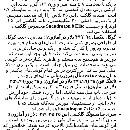
باریک با ضخامت ۵.۸ میلی‌متر و وزن ۱۶۳ گرم است. این
گوشی وزنی معادل گلکسی اس ۲۵ پایه دارد اما نمایشگر ۶.۷
اینچی مشابه گلکسی اس ۲۵ پلاس را ارائه می‌دهد. همچنین
از یک دوربین اصلی ۲۰۰ مگاپیکسلی، مانند گلکسی اس ۲۵
اولترا، و چیپست
Snapdragon 8 Elite مخصوص گلکسی
استفاده می‌کند.
گوگل پیکسل ۹a (۴۹۹ دلار در آمازون):
میان‌رده جدید گوگل
از طراحی بصری کمی متفاوت با مدل‌های هم‌نام خود بهره
می‌برد، ویزور را کنار گذاشته و از یک برش ساده‌تر برای
دوربین پشتی استفاده می‌کند. نکته قابل توجه این است که
دوربین‌ها هم‌سطح بدنه هستند و ظاهری یکپارچه‌تر به گوشی
می‌دهند. مشخصات آن بسیار جذاب است، با یک باتری ۵۱۰۰
میلی‌آمپر ساعتی بزرگترین در بین تمام گوشی‌های پیکسل و
همان
وعده هفت سال به‌روزرسانی
مدل‌های پرچمدار.
ناتینگ فون ۳a (۳۷۹.۹۹ دلار در آمازون) و ۳a پرو (۴۵۹.۹۹
دلار در آمازون):
ناتینگ فون ۳a و ۳a پرو ممکن است از نظر
طراحی باب میل همه نباشند، اما در رده قیمتی خود ارزش
فوق‌العاده‌ای ارائه می‌دهند. هر دو گوشی دارای نمایشگرهای
۶.۷۷ اینچی و سیستم‌های دوربین سه‌گانه هستند که با
چیپست
Snapdragon 7s Gen 3
همراه شده‌اند.
سری سامسونگ گلکسی اس ۲۵ (۹۹۹.۹۹ دلار در آمازون):
سری گلکسی اس هر سال یکی از مهم‌ترین رویدادها است و
این گوشی‌های شگفت‌انگیز بالاخره عرضه شدند. همانطور که