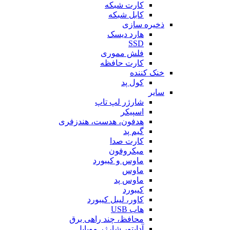
کارت شبکه
کابل شبکه
ذخیره سازی
هارد دیسک
SSD
فلش مموری
کارت حافظه
خنک کننده
کول پد
سایر
شارژر لپ تاپ
اسپیکر
هدفون، هدست، هندزفری
گیم پد
کارت صدا
میکروفون
ماوس و کیبورد
ماوس
ماوس پد
کیبورد
کاور، لیبل کیبورد
هاب USB
محافظ، چند راهی برق
آداپتور شارژر موبایل