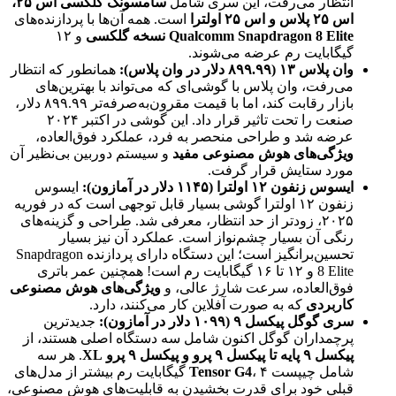
انتظار می‌رفت، این سری شامل
سامسونگ گلکسی اس ۲۵،
اس ۲۵ پلاس و اس ۲۵ اولترا
است. همه آن‌ها با پردازنده‌های
Qualcomm Snapdragon 8 Elite نسخه گلکسی
و ۱۲
گیگابایت رم عرضه می‌شوند.
وان پلاس ۱۳ (۸۹۹.۹۹ دلار در وان پلاس):
همانطور که انتظار
می‌رفت، وان پلاس با گوشی‌ای که می‌تواند با بهترین‌های
بازار رقابت کند، اما با قیمت مقرون‌به‌صرفه‌تر ۸۹۹.۹۹ دلار،
صنعت را تحت تاثیر قرار داد. این گوشی در اکتبر ۲۰۲۴
عرضه شد و طراحی منحصر به فرد، عملکرد فوق‌العاده،
ویژگی‌های هوش مصنوعی مفید
و سیستم دوربین بی‌نظیر آن
مورد ستایش قرار گرفت.
ایسوس زنفون ۱۲ اولترا (۱۱۴۵ دلار در آمازون):
ایسوس
زنفون ۱۲ اولترا گوشی بسیار قابل توجهی است که در فوریه
۲۰۲۵، زودتر از حد انتظار، معرفی شد. طراحی و گزینه‌های
رنگی آن بسیار چشم‌نواز است. عملکرد آن نیز بسیار
تحسین‌برانگیز است؛ این دستگاه دارای پردازنده Snapdragon
8 Elite و ۱۲ تا ۱۶ گیگابایت رم است! همچنین عمر باتری
فوق‌العاده، سرعت شارژ عالی، و
ویژگی‌های هوش مصنوعی
کاربردی
که به صورت آفلاین کار می‌کنند، دارد.
سری گوگل پیکسل ۹ (۱۰۹۹ دلار در آمازون):
جدیدترین
پرچمداران گوگل اکنون شامل سه دستگاه اصلی هستند، از
پیکسل ۹ پایه تا پیکسل ۹ پرو و پیکسل ۹ پرو XL
. هر سه
شامل چیپست
Tensor G4
، ۴ گیگابایت رم بیشتر از مدل‌های
قبلی خود برای قدرت بخشیدن به قابلیت‌های هوش مصنوعی،