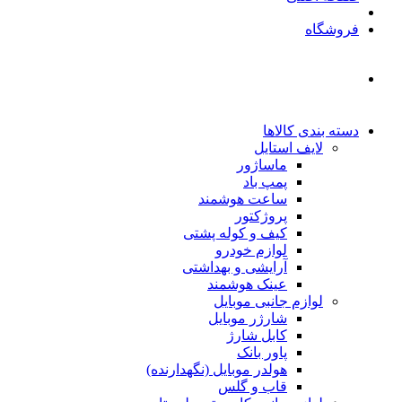
فروشگاه
دسته بندی کالاها
لایف استایل
ماساژور
پمپ باد
ساعت هوشمند
پروژکتور
کیف و کوله پشتی
لوازم خودرو
آرایشی و بهداشتی
عینک هوشمند
لوازم جانبی موبایل
شارژر موبایل
کابل شارژ
پاور بانک
هولدر موبایل (نگهدارنده)
قاب و گلس