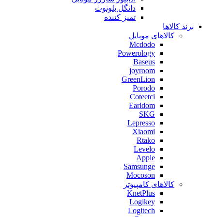
دانگل بلوتوث
تمیز کننده
برند کالاها
کالاهای موبایل
Mcdodo
Powerology
Baseus
joyroom
GreenLion
Porodo
Coteetci
Earldom
SKG
Lepresso
Xiaomi
Rtako
Levelo
Apple
Samsunge
Mocoson
کالاهای کامپیوتر
KnetPlus
Logikey
Logitech