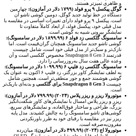
و ظاهری تمیزتر هستند.
گوگل پیکسل ۹ پرو فولد (۱۷۹۹ دلار در آمازون):
چهارمین
دستگاه در خط تولید جدید گوگل، دومین گوشی تاشو آن
است. پیکسل ۹ پرو فولد دارای تغییرات اساسی در مقایسه با
مدل قبلی خود، پیکسل فولد، از ابعاد کاملاً متفاوت تا
نمایشگر بیرونی شبیه به گوشی است.
سامسونگ گلکسی زد فولد ۶ (۱۸۹۹.۹۹ دلار در سامسونگ):
گوشی تاشو جدید سامسونگ همچنان گران‌قیمت است. اما
نازک‌تر و سبک‌تر از مدل قبلی خود است، شامل چیپست
قدرتمند Snapdragon 8 Gen 3 مخصوص گلکسی است و آن
وعده عالی هفت سال به‌روزرسانی را دارد.
سامسونگ گلکسی زد فلیپ ۶ (۱۰۹۹.۹۹ دلار در سامسونگ):
به لطف نمایشگر کاور بزرگتر، زد فلیپ ۶ اکنون به عنوان یک
گوشی هوشمند جمع و جور منطقی‌تر است. همچنین شامل
چیپست
Snapdragon 8 Gen 3 برای گلکسی
و بدنه‌ای باریک‌تر
است.
موتورولا ریزر و ریزر پلاس (۲۰۲۴) (۷۹۹.۹۹ دلار در آمازون):
ریزر و ریزر پلاس امسال با نمایشگرهای کاور شگفت‌انگیز
بزرگ، طراحی و ساختار فوق‌العاده، و نمایشگرهای سریع،
گوشی‌های تاشو سامسونگ را به چالش کشیدند. مدل پایه
ریزر نیز در مقایسه با رقبای خود به طرز باورنکردنی
مقرون‌به‌صرفه است.
موتورولا اج (۲۰۲۴) (۴۹۹.۹۹ دلار در آمازون):
میان‌رده
موتورولا دارای قابلیت‌های شارژ سریع، نمایشگر OLED