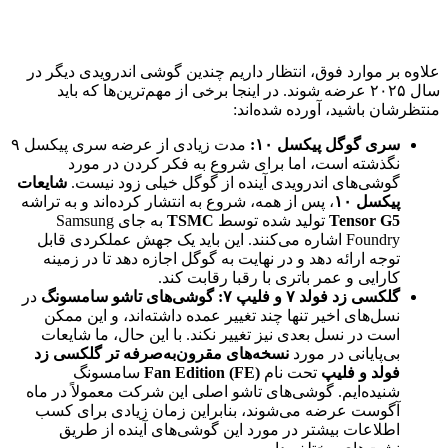
علاوه بر موارد فوق، انتظار داریم چندین گوشی اندرویدی دیگر در
سال ۲۰۲۵ عرضه شوند. در اینجا برخی از مهم‌ترین‌ها که باید
منتظرشان باشید، آورده شده‌اند:
سری گوگل پیکسل ۱۰:
مدت زیادی از عرضه سری پیکسل ۹
نگذشته است، اما برای شروع به فکر کردن در مورد
گوشی‌های اندرویدی آینده از گوگل خیلی زود نیست.
شایعات
پیکسل ۱۰
، پس از همه، شروع به انتشار کرده‌اند و به تراشه
Tensor G5
تولید شده توسط
TSMC
به جای Samsung
Foundry اشاره می‌کنند. این باید یک جهش عملکردی قابل
توجه ارائه دهد و در نهایت به گوگل اجازه دهد تا در زمینه
کارایی و عمر باتری با رقبا رقابت کند.
گلکسی زد فولد ۷ و فلیپ ۷:
گوشی‌های تاشو سامسونگ
در
نسل‌های اخیر تنها چند تغییر عمده داشته‌اند، و این ممکن
است در نسل بعدی نیز تغییر نکند. با این حال، ما شایعات
بی‌پایانی در مورد
نسخه‌های مقرون‌به‌صرفه تر گلکسی زد
فولد و فلیپ
تحت نام
Fan Edition (FE)
سامسونگ
شنیده‌ایم. گوشی‌های تاشو اصلی این شرکت معمولاً در ماه
آگوست عرضه می‌شوند، بنابراین زمان زیادی برای کسب
اطلاعات بیشتر در مورد این گوشی‌های آینده از طریق