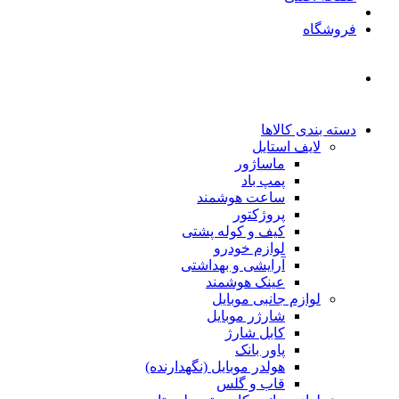
فروشگاه
دسته بندی کالاها
لایف استایل
ماساژور
پمپ باد
ساعت هوشمند
پروژکتور
کیف و کوله پشتی
لوازم خودرو
آرایشی و بهداشتی
عینک هوشمند
لوازم جانبی موبایل
شارژر موبایل
کابل شارژ
پاور بانک
هولدر موبایل (نگهدارنده)
قاب و گلس