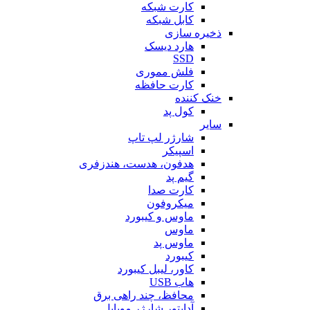
کارت شبکه
کابل شبکه
ذخیره سازی
هارد دیسک
SSD
فلش مموری
کارت حافظه
خنک کننده
کول پد
سایر
شارژر لپ تاپ
اسپیکر
هدفون، هدست، هندزفری
گیم پد
کارت صدا
میکروفون
ماوس و کیبورد
ماوس
ماوس پد
کیبورد
کاور، لیبل کیبورد
هاب USB
محافظ، چند راهی برق
آداپتور شارژر موبایل