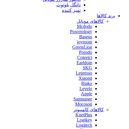
دانگل بلوتوث
تمیز کننده
برند کالاها
کالاهای موبایل
Mcdodo
Powerology
Baseus
joyroom
GreenLion
Porodo
Coteetci
Earldom
SKG
Lepresso
Xiaomi
Rtako
Levelo
Apple
Samsunge
Mocoson
کالاهای کامپیوتر
KnetPlus
Logikey
Logitech