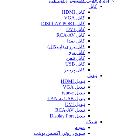
لوازم جانبی کامپیوتر و لپ تاپ
کابل
کابل HDMI
کابل VGA
کابل DISPLAY PORT
کابل DVI
کابل RCA-AV
کابل صدا
کابل نوری (اپتیکال)
کابل برق
کابل تلفن
کابل USB
کابل پرینتر
تبدیل
تبدیل HDMI
تبدیل VGA
تبدیل type-c
تبدیل USB به LAN
تبدیل DVI
تبدیل RCA-AV
تبدیل Display Port
شبکه
مودم
سویچ، روتر، اکسس پوینت