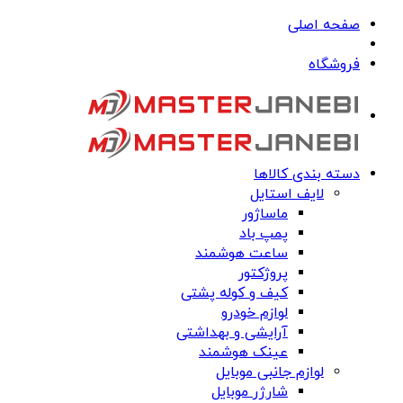
صفحه اصلی
فروشگاه
دسته بندی کالاها
لایف استایل
ماساژور
پمپ باد
ساعت هوشمند
پروژکتور
کیف و کوله پشتی
لوازم خودرو
آرایشی و بهداشتی
عینک هوشمند
لوازم جانبی موبایل
شارژر موبایل