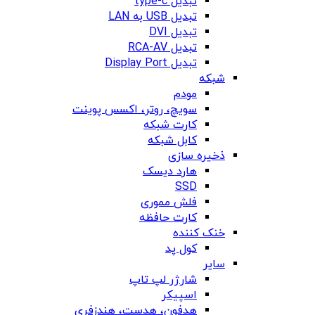
تبدیل type-c
تبدیل USB به LAN
تبدیل DVI
تبدیل RCA-AV
تبدیل Display Port
شبکه
مودم
سویچ، روتر، اکسس پوینت
کارت شبکه
کابل شبکه
ذخیره سازی
هارد دیسک
SSD
فلش مموری
کارت حافظه
خنک کننده
کول پد
سایر
شارژر لپ تاپ
اسپیکر
هدفون، هدست، هندزفری