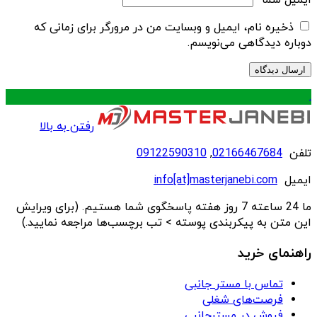
ایمیل شما
*
ذخیره نام، ایمیل و وبسایت من در مرورگر برای زمانی که
دوباره دیدگاهی می‌نویسم.
.
رفتن به بالا
تلفن
02166467684
,
09122590310
ایمیل
info[at]masterjanebi.com
ما 24 ساعته 7 روز هفته پاسخگوی شما هستیم. (برای ویرایش
این متن به پیکربندی پوسته > تب برچسب‌ها مراجعه نمایید.)
راهنمای خرید
تماس با مستر جانبی
فرصت‌های شغلی
فروش در مسترجانبی