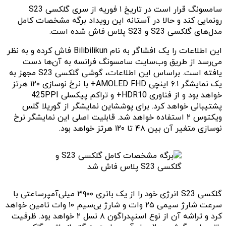
سامسونگ قرار است در تاریخ ۱ فوریه از سری گلکسی S23
رونمایی کند و حالا در آستانه این رویداد برگه مشخصات کامل
مدل‌های گلکسی S23 و S23 پلاس فاش شده است.
این اطلاعات را یک افشاگر به نام Bilibilikun فاش کرده و به نظر
می‌رسد از طریق وب‌سایت سامسونگ فرانسه به آن‌ها دست
یافته است. براساس این اطلاعات، گوشی گلکسی S23 مجهز به
یک نمایشگر ۶.۱ اینچی AMOLED FHD+ با نرخ نوسازی ۱۲۰ هرتز
خواهد بود و از فناوری HDR10+ و تراکم پیکسلی 425PPI
پشتیبانی خواهد کرد. برای پوششاین نمایشگر از گوریلا گلس
ویکتوس ۲ استفاده خواهد شد. قابلیت اصلی این نمایشگر نرخ
نوسازی متغیر آن بین ۴۸ تا ۱۲۰ هرتز خواهد بود.
گلکسی S23 انرژی خود را از یک باتری ۳۹۰۰ میلی‌آمپرساعتی با
سرعت شارژ سیمی ۲۵ وات و شارژ بی‌سیم ۱۰ وات تامین خواهد
کرد و تراشه آن از نوع اسنپدراگون ۸ نسل ۲ خواهد بود‌. ظرفیت