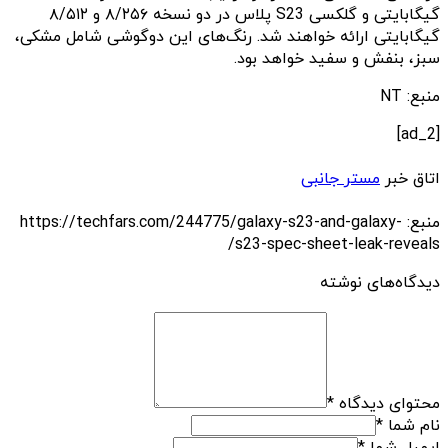
گیگابایتی و گلکسی S23 پلاس در دو نسخه ۸/۲۵۶ و ۸/۵۱۲
گیگابایتی ارائه خواهند شد. رنگ‌های این دو‌گوشی شامل مشکی،
سبز، بنفش و سفید خواهد بود.
منبع: NT
[ad_2]
اتاق خبر
مستر جانبی
منبع: https://techfars.com/244775/galaxy-s23-and-galaxy-
s23-spec-sheet-leak-reveals/
دیدگاه‌های نوشته
محتوای دیدگاه
*
نام شما
*