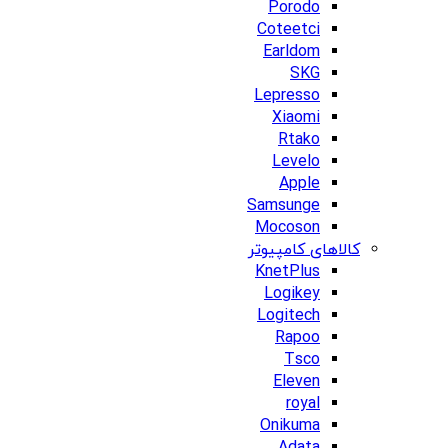
Porodo
Coteetci
Earldom
SKG
Lepresso
Xiaomi
Rtako
Levelo
Apple
Samsunge
Mocoson
کالاهای کامپیوتر
KnetPlus
Logikey
Logitech
Rapoo
Tsco
Eleven
royal
Onikuma