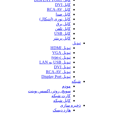
کابل DVI
کابل RCA-AV
کابل صدا
کابل نوری (اپتیکال)
کابل برق
کابل تلفن
کابل USB
کابل پرینتر
تبدیل
تبدیل HDMI
تبدیل VGA
تبدیل type-c
تبدیل USB به LAN
تبدیل DVI
تبدیل RCA-AV
تبدیل Display Port
شبکه
مودم
سویچ، روتر، اکسس پوینت
کارت شبکه
کابل شبکه
ذخیره سازی
هارد دیسک