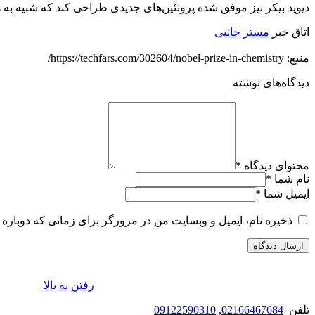
دیوید بیکر نیز موفق شده پروتئین‌های جدیدی طراحی کند که شبیه به ه
اتاق خبر
مستر جانبی
منبع: https://techfars.com/302604/nobel-prize-in-chemistry/
دیدگاه‌های نوشته
محتوای دیدگاه
*
نام شما
*
ایمیل شما
*
ذخیره نام، ایمیل و وبسایت من در مرورگر برای زمانی که دوباره 
رفتن به بالا
تلفن
02166467684
,
09122590310