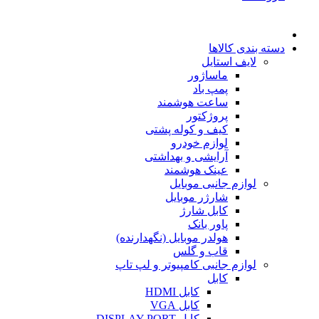
دسته بندی کالاها
لایف استایل
ماساژور
پمپ باد
ساعت هوشمند
پروژکتور
کیف و کوله پشتی
لوازم خودرو
آرایشی و بهداشتی
عینک هوشمند
لوازم جانبی موبایل
شارژر موبایل
کابل شارژ
پاور بانک
هولدر موبایل (نگهدارنده)
قاب و گلس
لوازم جانبی کامپیوتر و لپ تاپ
کابل
کابل HDMI
کابل VGA
کابل DISPLAY PORT