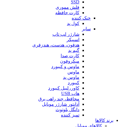
SSD
فلش مموری
کارت حافظه
خنک کننده
کول پد
سایر
شارژر لپ تاپ
اسپیکر
هدفون، هدست، هندزفری
گیم پد
کارت صدا
میکروفون
ماوس و کیبورد
ماوس
ماوس پد
کیبورد
کاور، لیبل کیبورد
هاب USB
محافظ، چند راهی برق
آداپتور شارژر موبایل
دانگل بلوتوث
تمیز کننده
برند کالاها
کالاهای موبایل