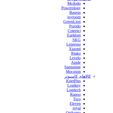
Mcdodo
Powerology
Baseus
joyroom
GreenLion
Porodo
Coteetci
Earldom
SKG
Lepresso
Xiaomi
Rtako
Levelo
Apple
Samsunge
Mocoson
کالاهای کامپیوتر
KnetPlus
Logikey
Logitech
Rapoo
Tsco
Eleven
royal
Onikuma