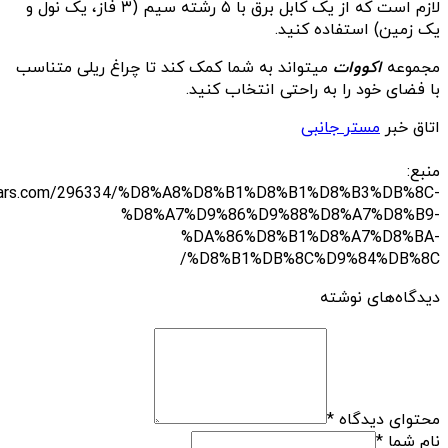
لازم است که از یک کابل برق با ۵ رشته سیم (۳ فاز، یک نول و
یک زمین) استفاده کنید.
مجموعه
اکووات
میتواند به شما کمک کند تا چراغ ریلی متناسب
با فضای خود را به راحتی انتخاب کنید.
اتاق خبر
مستر جانبی
منبع:
chfars.com/296334/%D8%A8%D8%B1%D8%B1%D8%B3%DB%8C-
%D8%A7%D9%86%D9%88%D8%A7%D8%B9-
%DA%86%D8%B1%D8%A7%D8%BA-
%D8%B1%DB%8C%D9%84%DB%8C/
دیدگاه‌های نوشته
محتوای دیدگاه
*
نام شما
*