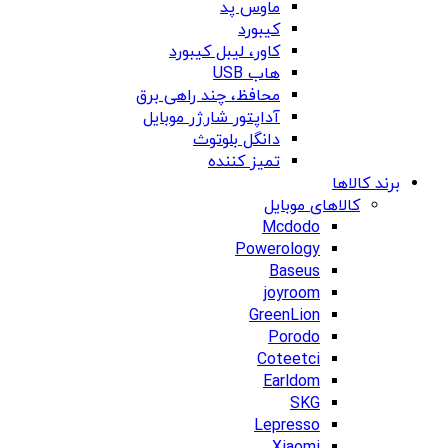
ماوس پد
کیبورد
کاور، لیبل کیبورد
هاب USB
محافظ، چند راهی برق
آداپتور شارژر موبایل
دانگل بلوتوث
تمیز کننده
برند کالاها
کالاهای موبایل
Mcdodo
Powerology
Baseus
joyroom
GreenLion
Porodo
Coteetci
Earldom
SKG
Lepresso