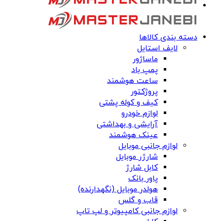
دسته بندی کالاها
لایف استایل
ماساژور
پمپ باد
ساعت هوشمند
پروژکتور
کیف و کوله پشتی
لوازم خودرو
آرایشی و بهداشتی
عینک هوشمند
لوازم جانبی موبایل
شارژر موبایل
کابل شارژ
پاور بانک
هولدر موبایل (نگهدارنده)
قاب و گلس
لوازم جانبی کامپیوتر و لپ تاپ