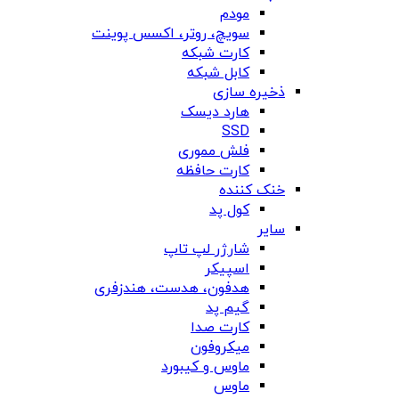
مودم
سویچ، روتر، اکسس پوینت
کارت شبکه
کابل شبکه
ذخیره سازی
هارد دیسک
SSD
فلش مموری
کارت حافظه
خنک کننده
کول پد
سایر
شارژر لپ تاپ
اسپیکر
هدفون، هدست، هندزفری
گیم پد
کارت صدا
میکروفون
ماوس و کیبورد
ماوس