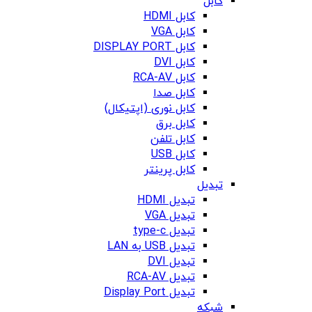
کابل
کابل HDMI
کابل VGA
کابل DISPLAY PORT
کابل DVI
کابل RCA-AV
کابل صدا
کابل نوری (اپتیکال)
کابل برق
کابل تلفن
کابل USB
کابل پرینتر
تبدیل
تبدیل HDMI
تبدیل VGA
تبدیل type-c
تبدیل USB به LAN
تبدیل DVI
تبدیل RCA-AV
تبدیل Display Port
شبکه