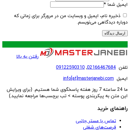
ایمیل شما
*
ذخیره نام، ایمیل و وبسایت من در مرورگر برای زمانی که
دوباره دیدگاهی می‌نویسم.
.
رفتن به بالا
تلفن
02166467684
,
09122590310
ایمیل
info[at]masterjanebi.com
ما 24 ساعته 7 روز هفته پاسخگوی شما هستیم. (برای ویرایش
این متن به پیکربندی پوسته > تب برچسب‌ها مراجعه نمایید.)
راهنمای خرید
تماس با مستر جانبی
فرصت‌های شغلی