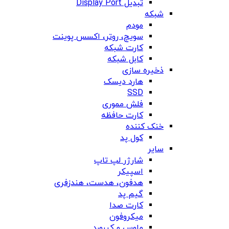
تبدیل Display Port
شبکه
مودم
سویچ، روتر، اکسس پوینت
کارت شبکه
کابل شبکه
ذخیره سازی
هارد دیسک
SSD
فلش مموری
کارت حافظه
خنک کننده
کول پد
سایر
شارژر لپ تاپ
اسپیکر
هدفون، هدست، هندزفری
گیم پد
کارت صدا
میکروفون
ماوس و کیبورد