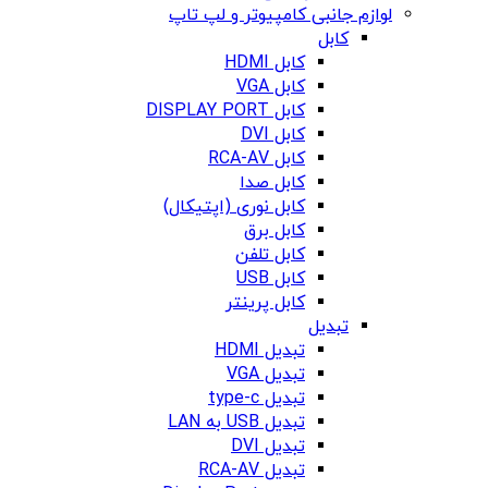
لوازم جانبی کامپیوتر و لپ تاپ
کابل
کابل HDMI
کابل VGA
کابل DISPLAY PORT
کابل DVI
کابل RCA-AV
کابل صدا
کابل نوری (اپتیکال)
کابل برق
کابل تلفن
کابل USB
کابل پرینتر
تبدیل
تبدیل HDMI
تبدیل VGA
تبدیل type-c
تبدیل USB به LAN
تبدیل DVI
تبدیل RCA-AV