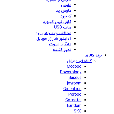
ماوس
ماوس پد
کیبورد
کاور، لیبل کیبورد
هاب USB
محافظ، چند راهی برق
آداپتور شارژر موبایل
دانگل بلوتوث
تمیز کننده
برند کالاها
کالاهای موبایل
Mcdodo
Powerology
Baseus
joyroom
GreenLion
Porodo
Coteetci
Earldom
SKG