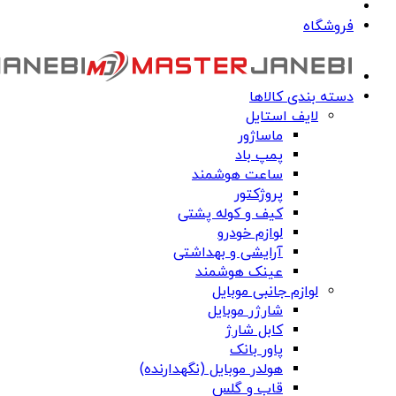
فروشگاه
دسته بندی کالاها
لایف استایل
ماساژور
پمپ باد
ساعت هوشمند
پروژکتور
کیف و کوله پشتی
لوازم خودرو
آرایشی و بهداشتی
عینک هوشمند
لوازم جانبی موبایل
شارژر موبایل
کابل شارژ
پاور بانک
هولدر موبایل (نگهدارنده)
قاب و گلس