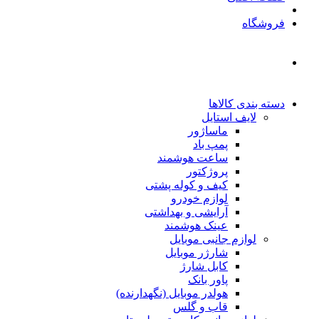
فروشگاه
دسته بندی کالاها
لایف استایل
ماساژور
پمپ باد
ساعت هوشمند
پروژکتور
کیف و کوله پشتی
لوازم خودرو
آرایشی و بهداشتی
عینک هوشمند
لوازم جانبی موبایل
شارژر موبایل
کابل شارژ
پاور بانک
هولدر موبایل (نگهدارنده)
قاب و گلس