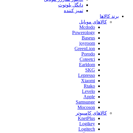
دانگل بلوتوث
تمیز کننده
برند کالاها
کالاهای موبایل
Mcdodo
Powerology
Baseus
joyroom
GreenLion
Porodo
Coteetci
Earldom
SKG
Lepresso
Xiaomi
Rtako
Levelo
Apple
Samsunge
Mocoson
کالاهای کامپیوتر
KnetPlus
Logikey
Logitech