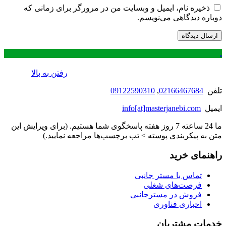
ذخیره نام، ایمیل و وبسایت من در مرورگر برای زمانی که
دوباره دیدگاهی می‌نویسم.
.
رفتن به بالا
تلفن
02166467684
,
09122590310
ایمیل
info[at]masterjanebi.com
ما 24 ساعته 7 روز هفته پاسخگوی شما هستیم. (برای ویرایش این
متن به پیکربندی پوسته > تب برچسب‌ها مراجعه نمایید.)
راهنمای خرید
تماس با مستر جانبی
فرصت‌های شغلی
فروش در مسترجانبی
اخباری فناوری
خدمات مشتریان