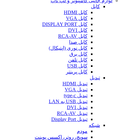
لوازم جانبی کامپیوتر و لپ تاپ
کابل
کابل HDMI
کابل VGA
کابل DISPLAY PORT
کابل DVI
کابل RCA-AV
کابل صدا
کابل نوری (اپتیکال)
کابل برق
کابل تلفن
کابل USB
کابل پرینتر
تبدیل
تبدیل HDMI
تبدیل VGA
تبدیل type-c
تبدیل USB به LAN
تبدیل DVI
تبدیل RCA-AV
تبدیل Display Port
شبکه
مودم
سویچ، روتر، اکسس پوینت