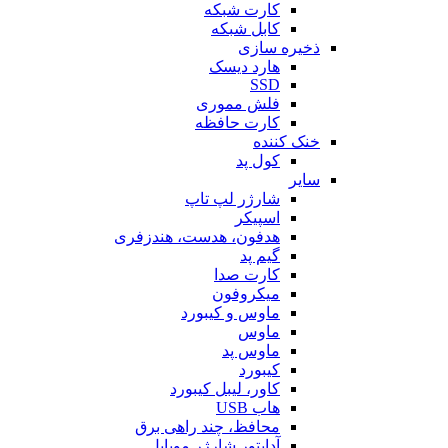
کارت شبکه
کابل شبکه
ذخیره سازی
هارد دیسک
SSD
فلش مموری
کارت حافظه
خنک کننده
کول پد
سایر
شارژر لپ تاپ
اسپیکر
هدفون، هدست، هندزفری
گیم پد
کارت صدا
میکروفون
ماوس و کیبورد
ماوس
ماوس پد
کیبورد
کاور، لیبل کیبورد
هاب USB
محافظ، چند راهی برق
آداپتور شارژر موبایل