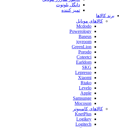
دانگل بلوتوث
تمیز کننده
برند کالاها
کالاهای موبایل
Mcdodo
Powerology
Baseus
joyroom
GreenLion
Porodo
Coteetci
Earldom
SKG
Lepresso
Xiaomi
Rtako
Levelo
Apple
Samsunge
Mocoson
کالاهای کامپیوتر
KnetPlus
Logikey
Logitech