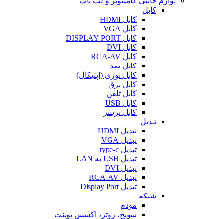
لوازم جانبی کامپیوتر و لپ تاپ
کابل
کابل HDMI
کابل VGA
کابل DISPLAY PORT
کابل DVI
کابل RCA-AV
کابل صدا
کابل نوری (اپتیکال)
کابل برق
کابل تلفن
کابل USB
کابل پرینتر
تبدیل
تبدیل HDMI
تبدیل VGA
تبدیل type-c
تبدیل USB به LAN
تبدیل DVI
تبدیل RCA-AV
تبدیل Display Port
شبکه
مودم
سویچ، روتر، اکسس پوینت