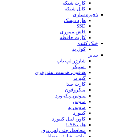
کارت شبکه
کابل شبکه
ذخیره سازی
هارد دیسک
SSD
فلش مموری
کارت حافظه
خنک کننده
کول پد
سایر
شارژر لپ تاپ
اسپیکر
هدفون، هدست، هندزفری
گیم پد
کارت صدا
میکروفون
ماوس و کیبورد
ماوس
ماوس پد
کیبورد
کاور، لیبل کیبورد
هاب USB
محافظ، چند راهی برق
آداپتور شارژر موبایل