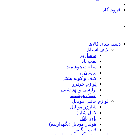
فروشگاه
دسته بندی کالاها
لایف استایل
ماساژور
پمپ باد
ساعت هوشمند
پروژکتور
کیف و کوله پشتی
لوازم خودرو
آرایشی و بهداشتی
عینک هوشمند
لوازم جانبی موبایل
شارژر موبایل
کابل شارژ
پاور بانک
هولدر موبایل (نگهدارنده)
قاب و گلس