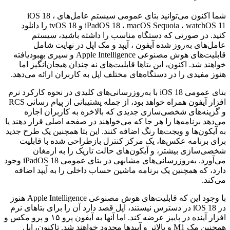
شما اکنون می‌توانید بتای عمومی سیستم عامل‌های iOS 18 ،
iPadOS 18 ، macOS Sequoia ، watchOS 11 و tvOS 18 را دانلود
کنید. در صورتی که دستگاه مناسب را داشته باشید، سیستم
عامل‌های به‌روز شده آیفون ، آیپد و مک اپل در نهایت شامل
قابلیت‌های هوش مصنوعی Apple Intelligence و سیری بهبود‌یافته
خواهند شد. اکنون، این بتاها قابلیت‌های نه چندان هیجان‌انگیز اما
هنوز مفیدی را در دستگاه‌های مختلف اپل به کاربران ارائه می‌دهد.
بتای عمومی iOS 18 با به‌روزرسانی‌های کلیدی در نحوه کارکرد نرم
افزار آیفون همراه خواهد بود، از جمله پشتیبانی از پیام رسانی RCS
و گزینه‌های شخصی‌سازی جدیدی که بالاخره به کاربران اجازه
می‌دهد برنامه‌ها را هر جا که می‌خواهند در صفحه اصلی قرار دهند یا
به آیکون‌ها و ویجت‌ها رنگ اضافه کنند. این بتا همچنین یک طرح جدید
برای برنامه عکس‌ها، یک مرکز کنترل بازطراحی شده با قابلیت
شخصی‌سازی بیشتر، و آیکون‌های حالت تاریک را به ارمغان
می‌آورد. به‌روزرسانی‌های مشابهی در بتای عمومی iPadOS 18 وجود
دارد، که همچنین یک برنامه ماشین حساب داخلی را به آیپد اضافه
می‌کند.
با وجود این که قابلیت‌های هوش مصنوعی Apple Intelligence هنوز
در iOS 18 در دسترس نیستند، اپل قصد دارد آن را برای بتاهای نرم
افزار آینده در پاییز عرضه کند. اما آنها به آیفون پرو ۱۵ و پرو مکس و
همچنین مک M1 و بالاتر و آیپد‌ها محدود خواهند شد. تاکنون، اپل