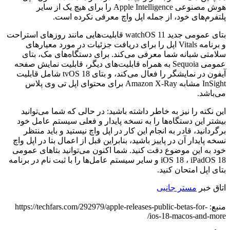
هوش مصنوعی Apple Intelligence را برای هیچ یک از سایر
پلتفرم‌های خود، از جمله اپل واچ معرفی نکرده است.
بتای عمومی جدید watchOS 11 قابلیت‌هایی مانند روزهای استراحت
و برنامه Vitals اپل را برای دریافت جزئیات در مورد معیارهای
سلامتی شبانه شما معرفی می‌کند. برای دستگاه‌های مک، بتای
عمومی Sequoia به همراه قابلیت‌های دیگر، قابلیت نمایش صفحه
آیفون در نمایشگر را فعال می‌کند، و بتای tvOS 18 شامل قابلیت
InSight مشابه Amazon X-Ray برای محتوای اپل تی وی پلاس
می‌باشد.
این نکته را نیز به خاطر داشته باشید: در حالی که شما می‌توانید
بیشتر این دستگاه‌ها را به نسخه پایدار و فعلی سیستم عامل خود
برگردانید، قادر به انجام این کار در اپل واچ نیستید و باید منتظر
نسخه پایدار آن در پاییز باشید، بنابراین قبل از اعمال بتا در اپل واچ
خود به این موضوع دقت کنید. شما اکنون می‌توانید بتاهای عمومی
iOS 18 ، iPadOS 18 و سایر سیستم عامل‌ها را با ثبت نام در برنامه
بتای اپل امتحان کنید.
اتاق خبر
مستر جانبی
منبع: https://techfars.com/292979/apple-releases-public-betas-for-
ios-18-macos-and-more/