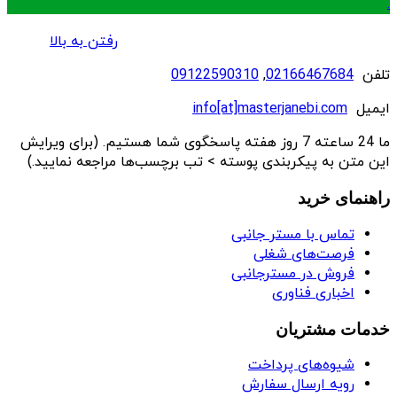
.
رفتن به بالا
تلفن
02166467684
,
09122590310
ایمیل
info[at]masterjanebi.com
ما 24 ساعته 7 روز هفته پاسخگوی شما هستیم. (برای ویرایش
این متن به پیکربندی پوسته > تب برچسب‌ها مراجعه نمایید.)
راهنمای خرید
تماس با مستر جانبی
فرصت‌های شغلی
فروش در مسترجانبی
اخباری فناوری
خدمات مشتریان
شیوه‌های پرداخت
رویه ارسال سفارش