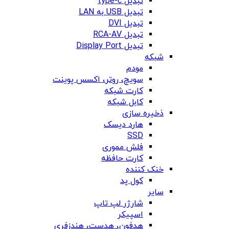
تبدیل type-c
تبدیل USB به LAN
تبدیل DVI
تبدیل RCA-AV
تبدیل Display Port
شبکه
مودم
سویچ، روتر، اکسس پوینت
کارت شبکه
کابل شبکه
ذخیره سازی
هارد دیسک
SSD
فلش مموری
کارت حافظه
خنک کننده
کول پد
سایر
شارژر لپ تاپ
اسپیکر
هدفون، هدست، هندزفری