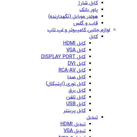
کابل شارژ
پاور بانک
هولدر موبایل (نگهدارنده)
قاب و گلس
لوازم جانبی کامپیوتر و لپ تاپ
کابل
کابل HDMI
کابل VGA
کابل DISPLAY PORT
کابل DVI
کابل RCA-AV
کابل صدا
کابل نوری (اپتیکال)
کابل برق
کابل تلفن
کابل USB
کابل پرینتر
تبدیل
تبدیل HDMI
تبدیل VGA