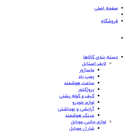
صفحه اصلی
فروشگاه
دسته بندی کالاها
لایف استایل
ماساژور
پمپ باد
ساعت هوشمند
پروژکتور
کیف و کوله پشتی
لوازم خودرو
آرایشی و بهداشتی
عینک هوشمند
لوازم جانبی موبایل
شارژر موبایل