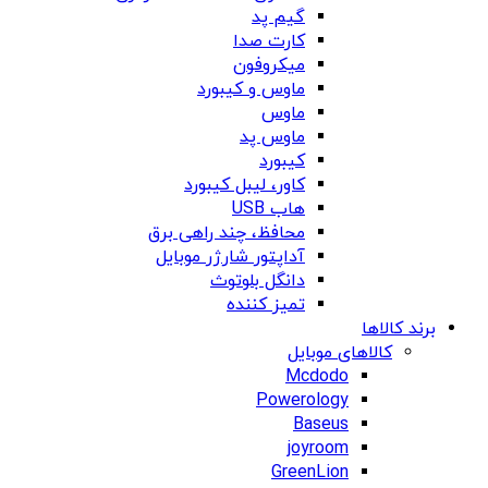
گیم پد
کارت صدا
میکروفون
ماوس و کیبورد
ماوس
ماوس پد
کیبورد
کاور، لیبل کیبورد
هاب USB
محافظ، چند راهی برق
آداپتور شارژر موبایل
دانگل بلوتوث
تمیز کننده
برند کالاها
کالاهای موبایل
Mcdodo
Powerology
Baseus
joyroom
GreenLion