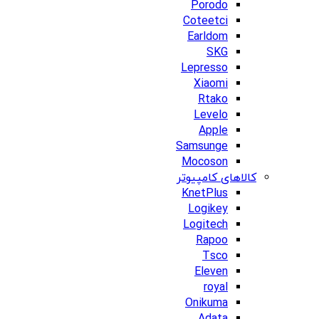
Porodo
Coteetci
Earldom
SKG
Lepresso
Xiaomi
Rtako
Levelo
Apple
Samsunge
Mocoson
کالاهای کامپیوتر
KnetPlus
Logikey
Logitech
Rapoo
Tsco
Eleven
royal
Onikuma