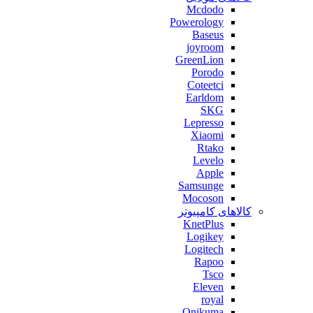
Mcdodo
Powerology
Baseus
joyroom
GreenLion
Porodo
Coteetci
Earldom
SKG
Lepresso
Xiaomi
Rtako
Levelo
Apple
Samsunge
Mocoson
کالاهای کامپیوتر
KnetPlus
Logikey
Logitech
Rapoo
Tsco
Eleven
royal
Onikuma