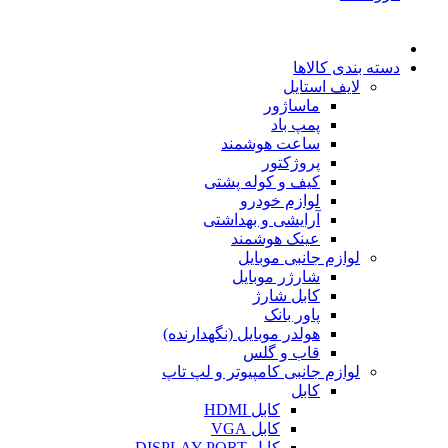
دسته بندی کالاها
لایف استایل
ماساژور
پمپ باد
ساعت هوشمند
پروژکتور
کیف و کوله پشتی
لوازم خودرو
آرایشی و بهداشتی
عینک هوشمند
لوازم جانبی موبایل
شارژر موبایل
کابل شارژ
پاور بانک
هولدر موبایل (نگهدارنده)
قاب و گلس
لوازم جانبی کامپیوتر و لپ تاپ
کابل
کابل HDMI
کابل VGA
کابل DISPLAY PORT