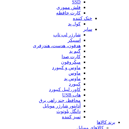
SSD
فلش مموری
کارت حافظه
خنک کننده
کول پد
سایر
شارژر لپ تاپ
اسپیکر
هدفون، هدست، هندزفری
گیم پد
کارت صدا
میکروفون
ماوس و کیبورد
ماوس
ماوس پد
کیبورد
کاور، لیبل کیبورد
هاب USB
محافظ، چند راهی برق
آداپتور شارژر موبایل
دانگل بلوتوث
تمیز کننده
برند کالاها
کالاهای موبایل