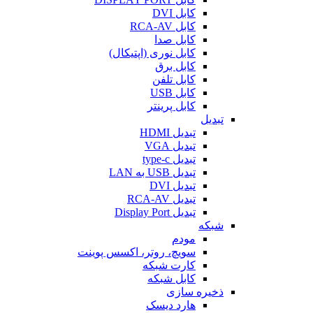
کابل DVI
کابل RCA-AV
کابل صدا
کابل نوری (اپتیکال)
کابل برق
کابل تلفن
کابل USB
کابل پرینتر
تبدیل
تبدیل HDMI
تبدیل VGA
تبدیل type-c
تبدیل USB به LAN
تبدیل DVI
تبدیل RCA-AV
تبدیل Display Port
شبکه
مودم
سویچ، روتر، اکسس پوینت
کارت شبکه
کابل شبکه
ذخیره سازی
هارد دیسک