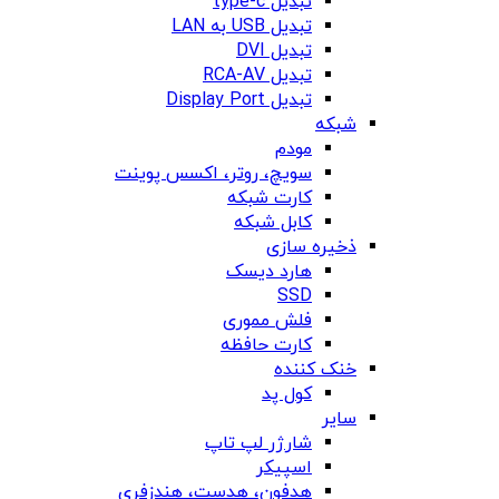
تبدیل type-c
تبدیل USB به LAN
تبدیل DVI
تبدیل RCA-AV
تبدیل Display Port
شبکه
مودم
سویچ، روتر، اکسس پوینت
کارت شبکه
کابل شبکه
ذخیره سازی
هارد دیسک
SSD
فلش مموری
کارت حافظه
خنک کننده
کول پد
سایر
شارژر لپ تاپ
اسپیکر
هدفون، هدست، هندزفری