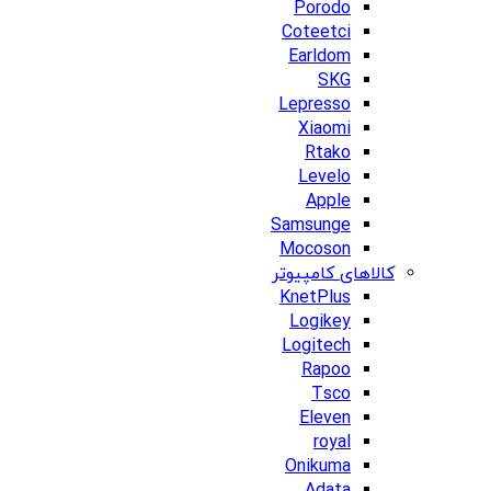
Porodo
Coteetci
Earldom
SKG
Lepresso
Xiaomi
Rtako
Levelo
Apple
Samsunge
Mocoson
کالاهای کامپیوتر
KnetPlus
Logikey
Logitech
Rapoo
Tsco
Eleven
royal
Onikuma