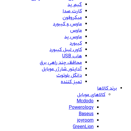
گیم پد
کارت صدا
میکروفون
ماوس و کیبورد
ماوس
ماوس پد
کیبورد
کاور، لیبل کیبورد
هاب USB
محافظ، چند راهی برق
آداپتور شارژر موبایل
دانگل بلوتوث
تمیز کننده
برند کالاها
کالاهای موبایل
Mcdodo
Powerology
Baseus
joyroom
GreenLion