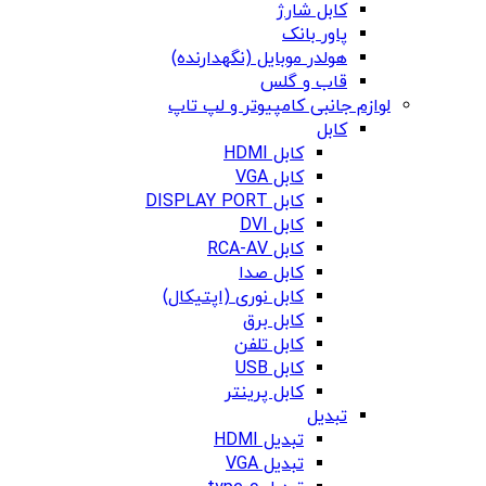
کابل شارژ
پاور بانک
هولدر موبایل (نگهدارنده)
قاب و گلس
لوازم جانبی کامپیوتر و لپ تاپ
کابل
کابل HDMI
کابل VGA
کابل DISPLAY PORT
کابل DVI
کابل RCA-AV
کابل صدا
کابل نوری (اپتیکال)
کابل برق
کابل تلفن
کابل USB
کابل پرینتر
تبدیل
تبدیل HDMI
تبدیل VGA