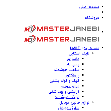
صفحه اصلی
فروشگاه
دسته بندی کالاها
لایف استایل
ماساژور
پمپ باد
ساعت هوشمند
پروژکتور
کیف و کوله پشتی
لوازم خودرو
آرایشی و بهداشتی
عینک هوشمند
لوازم جانبی موبایل
شارژر موبایل