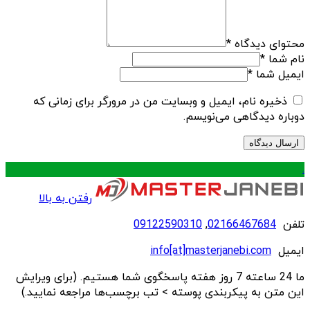
محتوای دیدگاه
*
نام شما
*
ایمیل شما
*
ذخیره نام، ایمیل و وبسایت من در مرورگر برای زمانی که
دوباره دیدگاهی می‌نویسم.
.
رفتن به بالا
تلفن
02166467684
,
09122590310
ایمیل
info[at]masterjanebi.com
ما 24 ساعته 7 روز هفته پاسخگوی شما هستیم. (برای ویرایش
این متن به پیکربندی پوسته > تب برچسب‌ها مراجعه نمایید.)