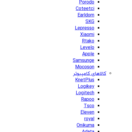
Porodo
Coteetci
Earldom
SKG
Lepresso
Xiaomi
Rtako
Levelo
Apple
Samsunge
Mocoson
کالاهای کامپیوتر
KnetPlus
Logikey
Logitech
Rapoo
Tsco
Eleven
royal
Onikuma