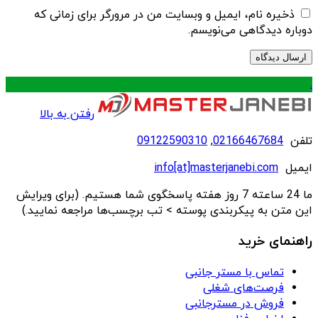
ذخیره نام، ایمیل و وبسایت من در مرورگر برای زمانی که
دوباره دیدگاهی می‌نویسم.
.
رفتن به بالا
تلفن
02166467684
,
09122590310
ایمیل
info[at]masterjanebi.com
ما 24 ساعته 7 روز هفته پاسخگوی شما هستیم. (برای ویرایش
این متن به پیکربندی پوسته > تب برچسب‌ها مراجعه نمایید.)
راهنمای خرید
تماس با مستر جانبی
فرصت‌های شغلی
فروش در مسترجانبی