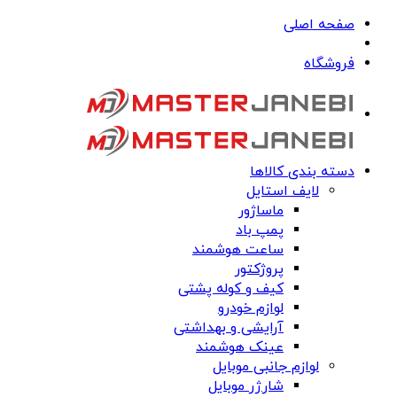
صفحه اصلی
فروشگاه
دسته بندی کالاها
لایف استایل
ماساژور
پمپ باد
ساعت هوشمند
پروژکتور
کیف و کوله پشتی
لوازم خودرو
آرایشی و بهداشتی
عینک هوشمند
لوازم جانبی موبایل
شارژر موبایل