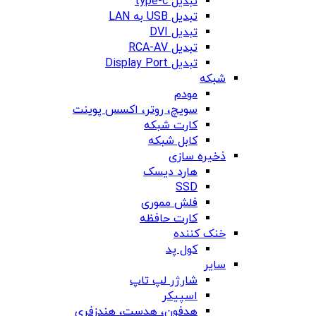
تبدیل type-c
تبدیل USB به LAN
تبدیل DVI
تبدیل RCA-AV
تبدیل Display Port
شبکه
مودم
سویچ، روتر، اکسس پوینت
کارت شبکه
کابل شبکه
ذخیره سازی
هارد دیسک
SSD
فلش مموری
کارت حافظه
خنک کننده
کول پد
سایر
شارژر لپ تاپ
اسپیکر
هدفون، هدست، هندزفری