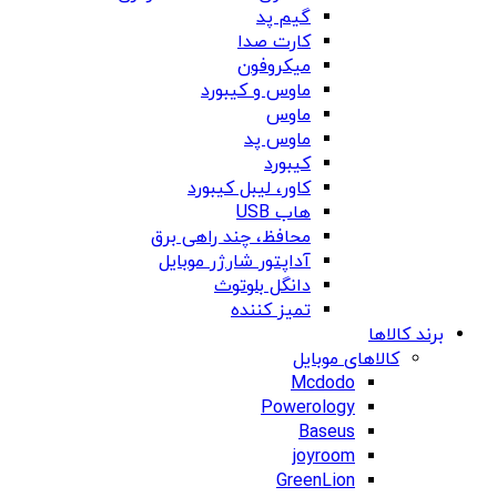
گیم پد
کارت صدا
میکروفون
ماوس و کیبورد
ماوس
ماوس پد
کیبورد
کاور، لیبل کیبورد
هاب USB
محافظ، چند راهی برق
آداپتور شارژر موبایل
دانگل بلوتوث
تمیز کننده
برند کالاها
کالاهای موبایل
Mcdodo
Powerology
Baseus
joyroom
GreenLion