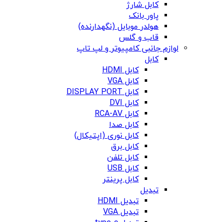
کابل شارژ
پاور بانک
هولدر موبایل (نگهدارنده)
قاب و گلس
لوازم جانبی کامپیوتر و لپ تاپ
کابل
کابل HDMI
کابل VGA
کابل DISPLAY PORT
کابل DVI
کابل RCA-AV
کابل صدا
کابل نوری (اپتیکال)
کابل برق
کابل تلفن
کابل USB
کابل پرینتر
تبدیل
تبدیل HDMI
تبدیل VGA