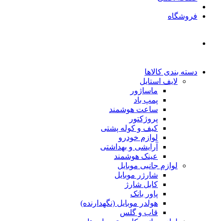
فروشگاه
دسته بندی کالاها
لایف استایل
ماساژور
پمپ باد
ساعت هوشمند
پروژکتور
کیف و کوله پشتی
لوازم خودرو
آرایشی و بهداشتی
عینک هوشمند
لوازم جانبی موبایل
شارژر موبایل
کابل شارژ
پاور بانک
هولدر موبایل (نگهدارنده)
قاب و گلس