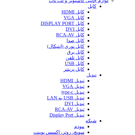
لوازم جانبی کامپیوتر و لپ تاپ
کابل
کابل HDMI
کابل VGA
کابل DISPLAY PORT
کابل DVI
کابل RCA-AV
کابل صدا
کابل نوری (اپتیکال)
کابل برق
کابل تلفن
کابل USB
کابل پرینتر
تبدیل
تبدیل HDMI
تبدیل VGA
تبدیل type-c
تبدیل USB به LAN
تبدیل DVI
تبدیل RCA-AV
تبدیل Display Port
شبکه
مودم
سویچ، روتر، اکسس پوینت