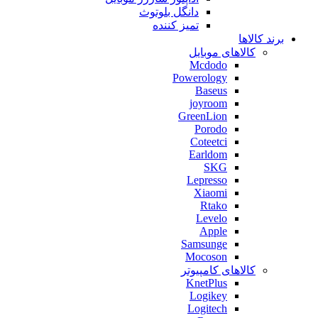
دانگل بلوتوث
تمیز کننده
برند کالاها
کالاهای موبایل
Mcdodo
Powerology
Baseus
joyroom
GreenLion
Porodo
Coteetci
Earldom
SKG
Lepresso
Xiaomi
Rtako
Levelo
Apple
Samsunge
Mocoson
کالاهای کامپیوتر
KnetPlus
Logikey
Logitech