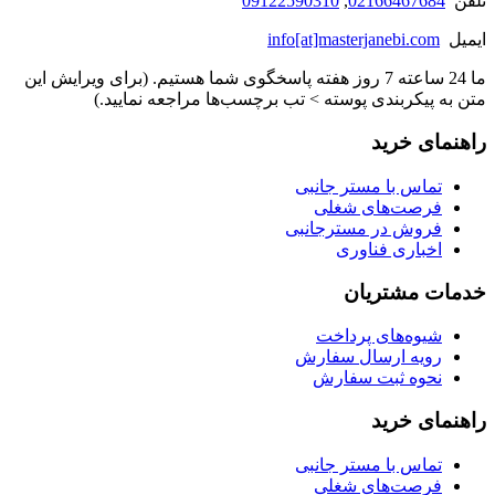
تلفن
02166467684
,
09122590310
ایمیل
info[at]masterjanebi.com
ما 24 ساعته 7 روز هفته پاسخگوی شما هستیم. (برای ویرایش این
متن به پیکربندی پوسته > تب برچسب‌ها مراجعه نمایید.)
راهنمای خرید
تماس با مستر جانبی
فرصت‌های شغلی
فروش در مسترجانبی
اخباری فناوری
خدمات مشتریان
شیوه‌های پرداخت
رویه ارسال سفارش
نحوه ثبت سفارش
راهنمای خرید
تماس با مستر جانبی
فرصت‌های شغلی