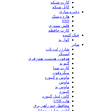
کارت شبکه
کابل شبکه
ذخیره سازی
هارد دیسک
SSD
فلش مموری
کارت حافظه
خنک کننده
کول پد
سایر
شارژر لپ تاپ
اسپیکر
هدفون، هدست، هندزفری
گیم پد
کارت صدا
میکروفون
ماوس و کیبورد
ماوس
ماوس پد
کیبورد
کاور، لیبل کیبورد
هاب USB
محافظ، چند راهی برق
آداپتور شارژر موبایل