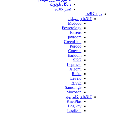
دانگل بلوتوث
تمیز کننده
برند کالاها
کالاهای موبایل
Mcdodo
Powerology
Baseus
joyroom
GreenLion
Porodo
Coteetci
Earldom
SKG
Lepresso
Xiaomi
Rtako
Levelo
Apple
Samsunge
Mocoson
کالاهای کامپیوتر
KnetPlus
Logikey
Logitech