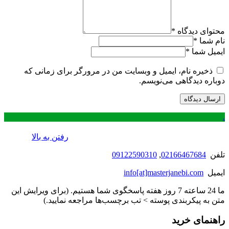
محتوای دیدگاه
*
نام شما
*
ایمیل شما
*
ذخیره نام، ایمیل و وبسایت من در مرورگر برای زمانی که
دوباره دیدگاهی می‌نویسم.
.
رفتن به بالا
تلفن
02166467684
,
09122590310
ایمیل
info[at]masterjanebi.com
ما 24 ساعته 7 روز هفته پاسخگوی شما هستیم. (برای ویرایش این
متن به پیکربندی پوسته > تب برچسب‌ها مراجعه نمایید.)
راهنمای خرید