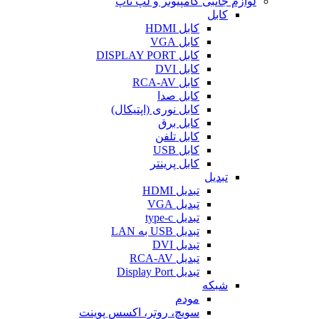
لوازم جانبی کامپیوتر و لپ تاپ
کابل
کابل HDMI
کابل VGA
کابل DISPLAY PORT
کابل DVI
کابل RCA-AV
کابل صدا
کابل نوری (اپتیکال)
کابل برق
کابل تلفن
کابل USB
کابل پرینتر
تبدیل
تبدیل HDMI
تبدیل VGA
تبدیل type-c
تبدیل USB به LAN
تبدیل DVI
تبدیل RCA-AV
تبدیل Display Port
شبکه
مودم
سویچ، روتر، اکسس پوینت