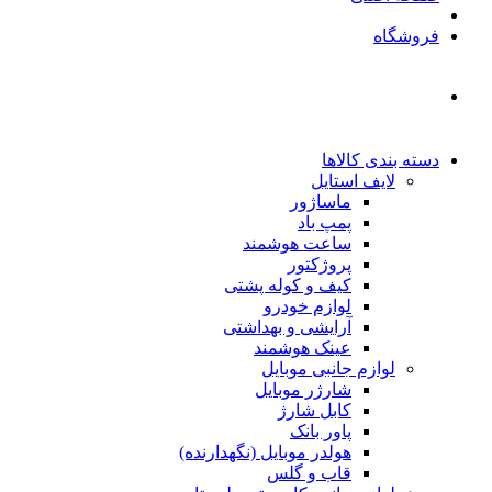
فروشگاه
دسته بندی کالاها
لایف استایل
ماساژور
پمپ باد
ساعت هوشمند
پروژکتور
کیف و کوله پشتی
لوازم خودرو
آرایشی و بهداشتی
عینک هوشمند
لوازم جانبی موبایل
شارژر موبایل
کابل شارژ
پاور بانک
هولدر موبایل (نگهدارنده)
قاب و گلس