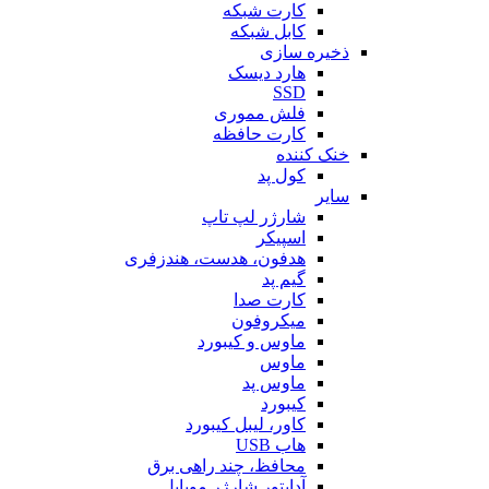
کارت شبکه
کابل شبکه
ذخیره سازی
هارد دیسک
SSD
فلش مموری
کارت حافظه
خنک کننده
کول پد
سایر
شارژر لپ تاپ
اسپیکر
هدفون، هدست، هندزفری
گیم پد
کارت صدا
میکروفون
ماوس و کیبورد
ماوس
ماوس پد
کیبورد
کاور، لیبل کیبورد
هاب USB
محافظ، چند راهی برق
آداپتور شارژر موبایل