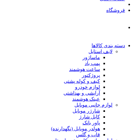
فروشگاه
دسته بندی کالاها
لایف استایل
ماساژور
پمپ باد
ساعت هوشمند
پروژکتور
کیف و کوله پشتی
لوازم خودرو
آرایشی و بهداشتی
عینک هوشمند
لوازم جانبی موبایل
شارژر موبایل
کابل شارژ
پاور بانک
هولدر موبایل (نگهدارنده)
قاب و گلس