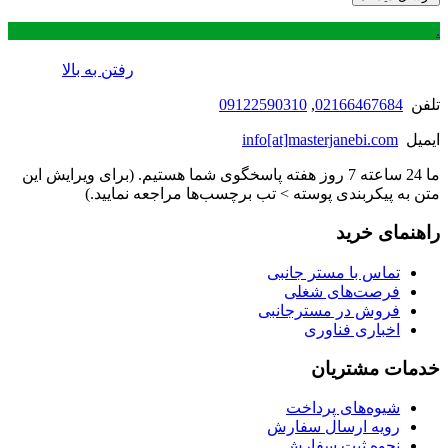
.
رفتن به بالا
تلفن
02166467684
,
09122590310
ایمیل
info[at]masterjanebi.com
ما 24 ساعته 7 روز هفته پاسخگوی شما هستیم. (برای ویرایش این
متن به پیکربندی پوسته > تب برچسب‌ها مراجعه نمایید.)
راهنمای خرید
تماس با مستر جانبی
فرصت‌های شغلی
فروش در مسترجانبی
اخباری فناوری
خدمات مشتریان
شیوه‌های پرداخت
رویه ارسال سفارش
نحوه ثبت سفارش