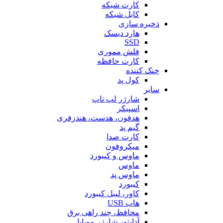
کارت شبکه
کابل شبکه
ذخیره سازی
هارد دیسک
SSD
فلش مموری
کارت حافظه
خنک کننده
کول پد
سایر
شارژر لپ تاپ
اسپیکر
هدفون، هدست، هندزفری
گیم پد
کارت صدا
میکروفون
ماوس و کیبورد
ماوس
ماوس پد
کیبورد
کاور، لیبل کیبورد
هاب USB
محافظ، چند راهی برق
آداپتور شارژر موبایل