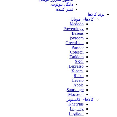
دانگل بلوتوث
تمیز کننده
برند کالاها
کالاهای موبایل
Mcdodo
Powerology
Baseus
joyroom
GreenLion
Porodo
Coteetci
Earldom
SKG
Lepresso
Xiaomi
Rtako
Levelo
Apple
Samsunge
Mocoson
کالاهای کامپیوتر
KnetPlus
Logikey
Logitech