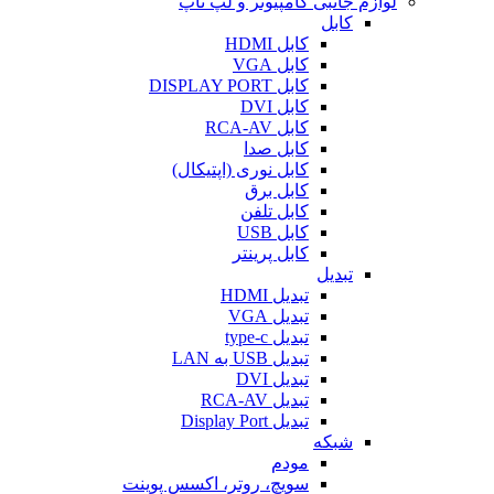
لوازم جانبی کامپیوتر و لپ تاپ
کابل
کابل HDMI
کابل VGA
کابل DISPLAY PORT
کابل DVI
کابل RCA-AV
کابل صدا
کابل نوری (اپتیکال)
کابل برق
کابل تلفن
کابل USB
کابل پرینتر
تبدیل
تبدیل HDMI
تبدیل VGA
تبدیل type-c
تبدیل USB به LAN
تبدیل DVI
تبدیل RCA-AV
تبدیل Display Port
شبکه
مودم
سویچ، روتر، اکسس پوینت