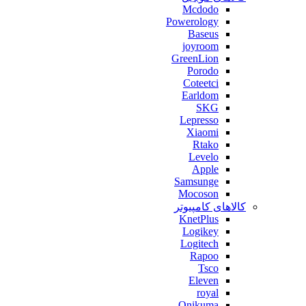
Mcdodo
Powerology
Baseus
joyroom
GreenLion
Porodo
Coteetci
Earldom
SKG
Lepresso
Xiaomi
Rtako
Levelo
Apple
Samsunge
Mocoson
کالاهای کامپیوتر
KnetPlus
Logikey
Logitech
Rapoo
Tsco
Eleven
royal
Onikuma