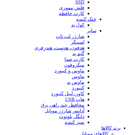
SSD
فلش مموری
کارت حافظه
خنک کننده
کول پد
سایر
شارژر لپ تاپ
اسپیکر
هدفون، هدست، هندزفری
گیم پد
کارت صدا
میکروفون
ماوس و کیبورد
ماوس
ماوس پد
کیبورد
کاور، لیبل کیبورد
هاب USB
محافظ، چند راهی برق
آداپتور شارژر موبایل
دانگل بلوتوث
تمیز کننده
برند کالاها
کالاهای موبایل