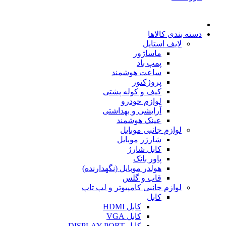
دسته بندی کالاها
لایف استایل
ماساژور
پمپ باد
ساعت هوشمند
پروژکتور
کیف و کوله پشتی
لوازم خودرو
آرایشی و بهداشتی
عینک هوشمند
لوازم جانبی موبایل
شارژر موبایل
کابل شارژ
پاور بانک
هولدر موبایل (نگهدارنده)
قاب و گلس
لوازم جانبی کامپیوتر و لپ تاپ
کابل
کابل HDMI
کابل VGA
کابل DISPLAY PORT