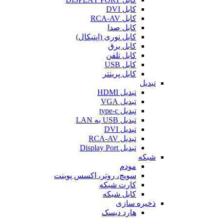
کابل DVI
کابل RCA-AV
کابل صدا
کابل نوری (اپتیکال)
کابل برق
کابل تلفن
کابل USB
کابل پرینتر
تبدیل
تبدیل HDMI
تبدیل VGA
تبدیل type-c
تبدیل USB به LAN
تبدیل DVI
تبدیل RCA-AV
تبدیل Display Port
شبکه
مودم
سویچ، روتر، اکسس پوینت
کارت شبکه
کابل شبکه
ذخیره سازی
هارد دیسک