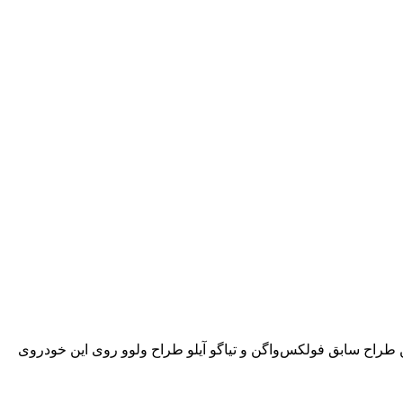
راح سابق فولکس‌‌واگن و تیاگو آیلو طراح ولوو روی این خودروی