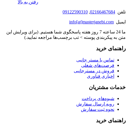
رفتن به بالا
تلفن
02166467684
,
09122590310
ایمیل
info[at]masterjanebi.com
ما 24 ساعته 7 روز هفته پاسخگوی شما هستیم. (برای ویرایش این
متن به پیکربندی پوسته > تب برچسب‌ها مراجعه نمایید.)
راهنمای خرید
تماس با مستر جانبی
فرصت‌های شغلی
فروش در مسترجانبی
اخباری فناوری
خدمات مشتریان
شیوه‌های پرداخت
رویه ارسال سفارش
نحوه ثبت سفارش
راهنمای خرید