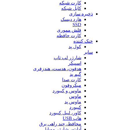
کارت شبکه
کابل شبکه
ذخیره سازی
هارد دیسک
SSD
فلش مموری
کارت حافظه
خنک کننده
کول پد
سایر
شارژر لپ تاپ
اسپیکر
هدفون، هدست، هندزفری
گیم پد
کارت صدا
میکروفون
ماوس و کیبورد
ماوس
ماوس پد
کیبورد
کاور، لیبل کیبورد
هاب USB
محافظ، چند راهی برق
آداپتور شارژر موبایل