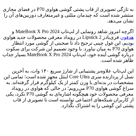
به تازگی تصویری از قاب پشتی گوشی هواوی P70 در فضای مجازی
منتشر شده است که چیدمان مثلثی و غیرمتعارف دوربین‌های آن را
نشان می‌دهد.
اگرچه امروز شاهد رونمایی از لپ‌تاپ MateBook X Pro 2024 و
هدفون
فری‌بادز Lipstick 2 در رویداد معرفی محصولات جدید هواوی
بودیم، این غول چینی ترجیح داد تا صحبتی از گوشی مورد انتظار
هواوی P70 به میان نیاورد. با وجود تصمیم این شرکت برای سکوت
درباره گوشی آینده خود، لپ‌تاپ MateBook X Pro 2024 بسیار جذاب
ظاهر شده است.
این لپ‌تاپ علاوه‌بر پشتیبانی از شارژ سریع ۱۴۰ وات، به آخرین
نسل از پردازنده سری Core Ultra اینتل مجهز شده است؛ تمامی این
مشخصات در بدنه‌ای با وزن کمتر از یک کیلوگرم قرار گرفته‌اند. به
سراغ گوشی هواوی P70 می‌رویم؛ در حالی که هواوی در رویداد
معرفی محصولات خود هیچگونه اشاره‌ای به گوشی P70 نکرد، یکی
از کاربران شبکه‌های اجتماعی توانسته است تا تصویری از قاب
پشتی این گوشی را به اشتراک بگذارد.