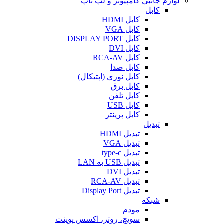
لوازم جانبی کامپیوتر و لپ تاپ
کابل
کابل HDMI
کابل VGA
کابل DISPLAY PORT
کابل DVI
کابل RCA-AV
کابل صدا
کابل نوری (اپتیکال)
کابل برق
کابل تلفن
کابل USB
کابل پرینتر
تبدیل
تبدیل HDMI
تبدیل VGA
تبدیل type-c
تبدیل USB به LAN
تبدیل DVI
تبدیل RCA-AV
تبدیل Display Port
شبکه
مودم
سویچ، روتر، اکسس پوینت