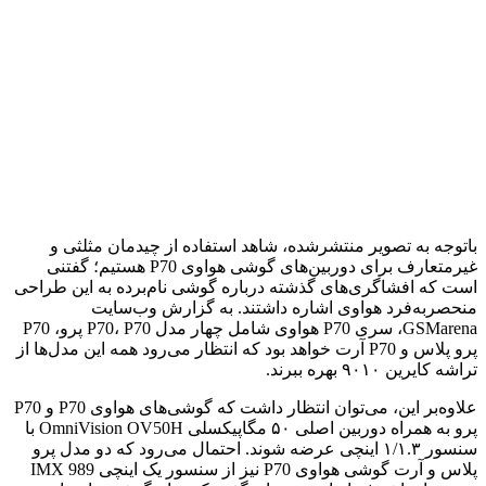
باتوجه به تصویر منتشرشده، شاهد استفاده از چیدمان مثلثی و
غیرمتعارف برای دوربین‌های گوشی هواوی P70 هستیم؛ گفتنی
است که افشاگری‌های گذشته درباره گوشی نام‌برده به این طراحی
منحصربه‌فرد هواوی اشاره داشتند. به گزارش وب‌سایت
GSMarena، سری P70 هواوی شامل چهار مدل P70، P70 پرو، P70
پرو پلاس و P70 آرت خواهد بود که انتظار می‌رود همه این مدل‌ها از
تراشه کایرین ۹۰۱۰ بهره ببرند.
علاوه‌بر این، می‌توان انتظار داشت که گوشی‌های هواوی P70 و P70
پرو به همراه دوربین اصلی ۵۰ مگاپیکسلی OmniVision OV50H با
سنسور ۱/۱.۳ اینچی عرضه شوند. احتمال می‌رود که دو مدل پرو
پلاس و آرت گوشی هواوی P70 نیز از سنسور یک اینچی IMX 989