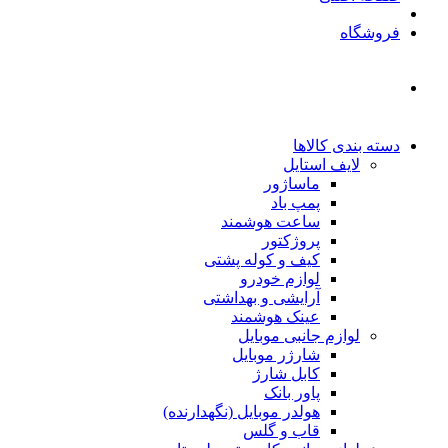
فروشگاه
دسته بندی کالاها
لایف استایل
ماساژور
پمپ باد
ساعت هوشمند
پروژکتور
کیف و کوله پشتی
لوازم خودرو
آرایشی و بهداشتی
عینک هوشمند
لوازم جانبی موبایل
شارژر موبایل
کابل شارژ
پاور بانک
هولدر موبایل (نگهدارنده)
قاب و گلس