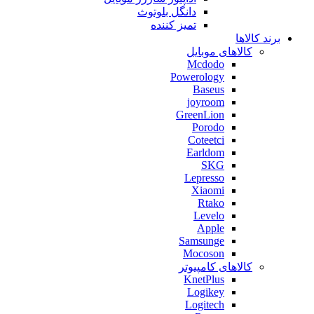
دانگل بلوتوث
تمیز کننده
برند کالاها
کالاهای موبایل
Mcdodo
Powerology
Baseus
joyroom
GreenLion
Porodo
Coteetci
Earldom
SKG
Lepresso
Xiaomi
Rtako
Levelo
Apple
Samsunge
Mocoson
کالاهای کامپیوتر
KnetPlus
Logikey
Logitech