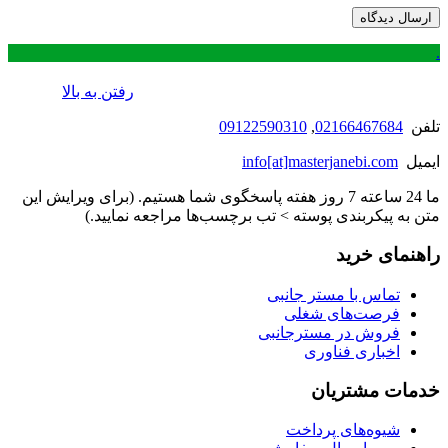
.
رفتن به بالا
تلفن
02166467684
,
09122590310
ایمیل
info[at]masterjanebi.com
ما 24 ساعته 7 روز هفته پاسخگوی شما هستیم. (برای ویرایش این
متن به پیکربندی پوسته > تب برچسب‌ها مراجعه نمایید.)
راهنمای خرید
تماس با مستر جانبی
فرصت‌های شغلی
فروش در مسترجانبی
اخباری فناوری
خدمات مشتریان
شیوه‌های پرداخت