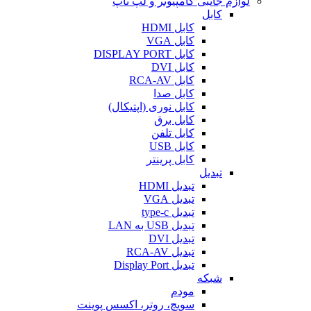
لوازم جانبی کامپیوتر و لپ تاپ
کابل
کابل HDMI
کابل VGA
کابل DISPLAY PORT
کابل DVI
کابل RCA-AV
کابل صدا
کابل نوری (اپتیکال)
کابل برق
کابل تلفن
کابل USB
کابل پرینتر
تبدیل
تبدیل HDMI
تبدیل VGA
تبدیل type-c
تبدیل USB به LAN
تبدیل DVI
تبدیل RCA-AV
تبدیل Display Port
شبکه
مودم
سویچ، روتر، اکسس پوینت