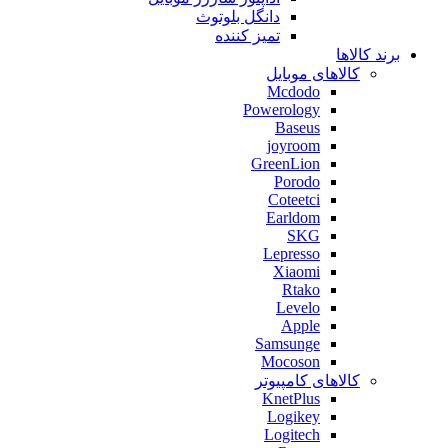
دانگل بلوتوث
تمیز کننده
برند کالاها
کالاهای موبایل
Mcdodo
Powerology
Baseus
joyroom
GreenLion
Porodo
Coteetci
Earldom
SKG
Lepresso
Xiaomi
Rtako
Levelo
Apple
Samsunge
Mocoson
کالاهای کامپیوتر
KnetPlus
Logikey
Logitech