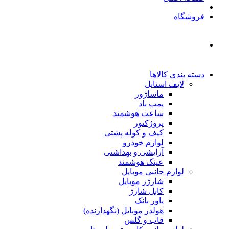
فروشگاه
دسته بندی کالاها
لایف استایل
ماساژور
پمپ باد
ساعت هوشمند
پروژکتور
کیف و کوله پشتی
لوازم خودرو
آرایشی و بهداشتی
عینک هوشمند
لوازم جانبی موبایل
شارژر موبایل
کابل شارژ
پاور بانک
هولدر موبایل (نگهدارنده)
قاب و گلس