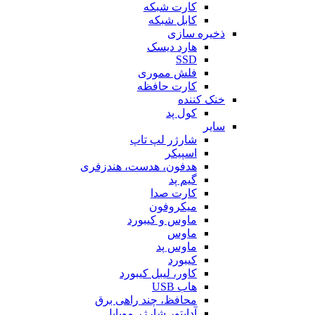
کارت شبکه
کابل شبکه
ذخیره سازی
هارد دیسک
SSD
فلش مموری
کارت حافظه
خنک کننده
کول پد
سایر
شارژر لپ تاپ
اسپیکر
هدفون، هدست، هندزفری
گیم پد
کارت صدا
میکروفون
ماوس و کیبورد
ماوس
ماوس پد
کیبورد
کاور، لیبل کیبورد
هاب USB
محافظ، چند راهی برق
آداپتور شارژر موبایل