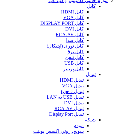
لوازم جانبی کامپیوتر و لپ تاپ
کابل
کابل HDMI
کابل VGA
کابل DISPLAY PORT
کابل DVI
کابل RCA-AV
کابل صدا
کابل نوری (اپتیکال)
کابل برق
کابل تلفن
کابل USB
کابل پرینتر
تبدیل
تبدیل HDMI
تبدیل VGA
تبدیل type-c
تبدیل USB به LAN
تبدیل DVI
تبدیل RCA-AV
تبدیل Display Port
شبکه
مودم
سویچ، روتر، اکسس پوینت