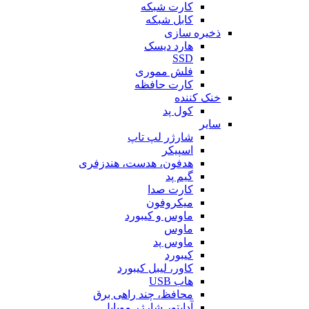
کارت شبکه
کابل شبکه
ذخیره سازی
هارد دیسک
SSD
فلش مموری
کارت حافظه
خنک کننده
کول پد
سایر
شارژر لپ تاپ
اسپیکر
هدفون، هدست، هندزفری
گیم پد
کارت صدا
میکروفون
ماوس و کیبورد
ماوس
ماوس پد
کیبورد
کاور، لیبل کیبورد
هاب USB
محافظ، چند راهی برق
آداپتور شارژر موبایل