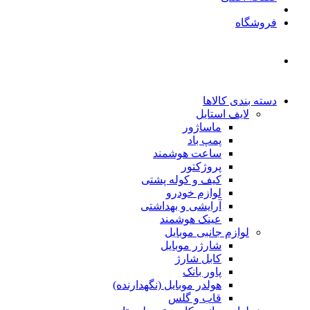
فروشگاه
دسته بندی کالاها
لایف استایل
ماساژور
پمپ باد
ساعت هوشمند
پروژکتور
کیف و کوله پشتی
لوازم خودرو
آرایشی و بهداشتی
عینک هوشمند
لوازم جانبی موبایل
شارژر موبایل
کابل شارژ
پاور بانک
هولدر موبایل (نگهدارنده)
قاب و گلس