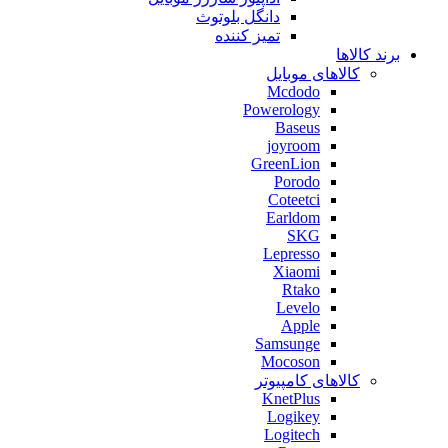
دانگل بلوتوث
تمیز کننده
برند کالاها
کالاهای موبایل
Mcdodo
Powerology
Baseus
joyroom
GreenLion
Porodo
Coteetci
Earldom
SKG
Lepresso
Xiaomi
Rtako
Levelo
Apple
Samsunge
Mocoson
کالاهای کامپیوتر
KnetPlus
Logikey
Logitech