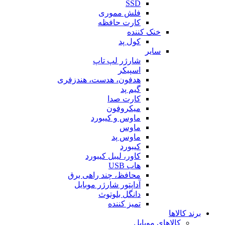
SSD
فلش مموری
کارت حافظه
خنک کننده
کول پد
سایر
شارژر لپ تاپ
اسپیکر
هدفون، هدست، هندزفری
گیم پد
کارت صدا
میکروفون
ماوس و کیبورد
ماوس
ماوس پد
کیبورد
کاور، لیبل کیبورد
هاب USB
محافظ، چند راهی برق
آداپتور شارژر موبایل
دانگل بلوتوث
تمیز کننده
برند کالاها
کالاهای موبایل