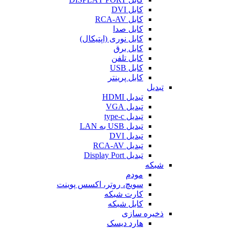
کابل DVI
کابل RCA-AV
کابل صدا
کابل نوری (اپتیکال)
کابل برق
کابل تلفن
کابل USB
کابل پرینتر
تبدیل
تبدیل HDMI
تبدیل VGA
تبدیل type-c
تبدیل USB به LAN
تبدیل DVI
تبدیل RCA-AV
تبدیل Display Port
شبکه
مودم
سویچ، روتر، اکسس پوینت
کارت شبکه
کابل شبکه
ذخیره سازی
هارد دیسک