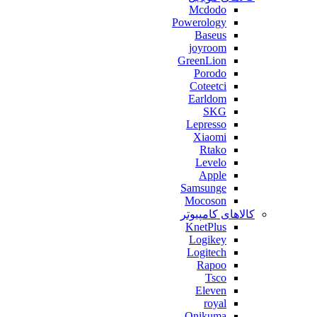
Mcdodo
Powerology
Baseus
joyroom
GreenLion
Porodo
Coteetci
Earldom
SKG
Lepresso
Xiaomi
Rtako
Levelo
Apple
Samsunge
Mocoson
کالاهای کامپیوتر
KnetPlus
Logikey
Logitech
Rapoo
Tsco
Eleven
royal
Onikuma