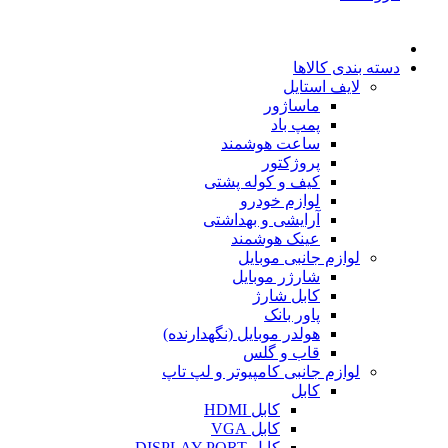
دسته بندی کالاها
لایف استایل
ماساژور
پمپ باد
ساعت هوشمند
پروژکتور
کیف و کوله پشتی
لوازم خودرو
آرایشی و بهداشتی
عینک هوشمند
لوازم جانبی موبایل
شارژر موبایل
کابل شارژ
پاور بانک
هولدر موبایل (نگهدارنده)
قاب و گلس
لوازم جانبی کامپیوتر و لپ تاپ
کابل
کابل HDMI
کابل VGA
کابل DISPLAY PORT