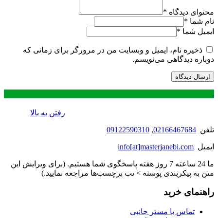
محتوای دیدگاه
*
نام شما
*
ایمیل شما
*
ذخیره نام، ایمیل و وبسایت من در مرورگر برای زمانی که
دوباره دیدگاهی می‌نویسم.
.
رفتن به بالا
تلفن
02166467684
,
09122590310
ایمیل
info[at]masterjanebi.com
ما 24 ساعته 7 روز هفته پاسخگوی شما هستیم. (برای ویرایش این
متن به پیکربندی پوسته > تب برچسب‌ها مراجعه نمایید.)
راهنمای خرید
تماس با مستر جانبی