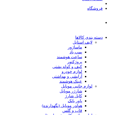
فروشگاه
دسته بندی کالاها
لایف استایل
ماساژور
پمپ باد
ساعت هوشمند
پروژکتور
کیف و کوله پشتی
لوازم خودرو
آرایشی و بهداشتی
عینک هوشمند
لوازم جانبی موبایل
شارژر موبایل
کابل شارژ
پاور بانک
هولدر موبایل (نگهدارنده)
قاب و گلس