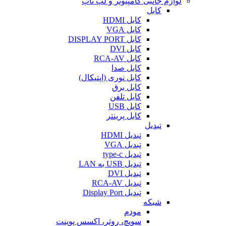
لوازم جانبی کامپیوتر و لپ تاپ
کابل
کابل HDMI
کابل VGA
کابل DISPLAY PORT
کابل DVI
کابل RCA-AV
کابل صدا
کابل نوری (اپتیکال)
کابل برق
کابل تلفن
کابل USB
کابل پرینتر
تبدیل
تبدیل HDMI
تبدیل VGA
تبدیل type-c
تبدیل USB به LAN
تبدیل DVI
تبدیل RCA-AV
تبدیل Display Port
شبکه
مودم
سویچ، روتر، اکسس پوینت