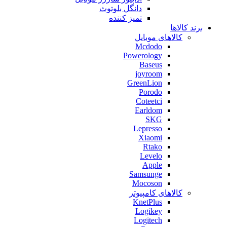
دانگل بلوتوث
تمیز کننده
برند کالاها
کالاهای موبایل
Mcdodo
Powerology
Baseus
joyroom
GreenLion
Porodo
Coteetci
Earldom
SKG
Lepresso
Xiaomi
Rtako
Levelo
Apple
Samsunge
Mocoson
کالاهای کامپیوتر
KnetPlus
Logikey
Logitech