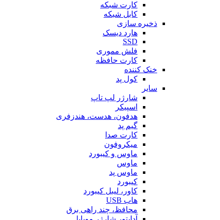
کارت شبکه
کابل شبکه
ذخیره سازی
هارد دیسک
SSD
فلش مموری
کارت حافظه
خنک کننده
کول پد
سایر
شارژر لپ تاپ
اسپیکر
هدفون، هدست، هندزفری
گیم پد
کارت صدا
میکروفون
ماوس و کیبورد
ماوس
ماوس پد
کیبورد
کاور، لیبل کیبورد
هاب USB
محافظ، چند راهی برق
آداپتور شارژر موبایل