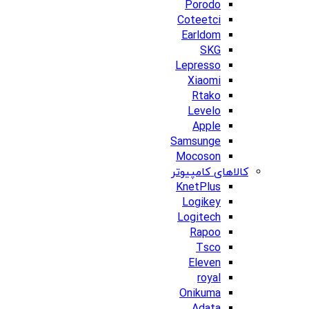
Porodo
Coteetci
Earldom
SKG
Lepresso
Xiaomi
Rtako
Levelo
Apple
Samsunge
Mocoson
کالاهای کامپیوتر
KnetPlus
Logikey
Logitech
Rapoo
Tsco
Eleven
royal
Onikuma