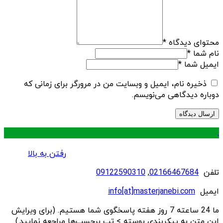
محتوای دیدگاه
*
نام شما
*
ایمیل شما
*
ذخیره نام، ایمیل و وبسایت من در مرورگر برای زمانی که
دوباره دیدگاهی می‌نویسم.
.
رفتن به بالا
تلفن
02166467684
,
09122590310
ایمیل
info[at]masterjanebi.com
ما 24 ساعته 7 روز هفته پاسخگوی شما هستیم. (برای ویرایش
این متن به پیکربندی پوسته > تب برچسب‌ها مراجعه نمایید.)