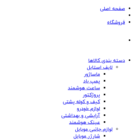
صفحه اصلی
فروشگاه
دسته بندی کالاها
لایف استایل
ماساژور
پمپ باد
ساعت هوشمند
پروژکتور
کیف و کوله پشتی
لوازم خودرو
آرایشی و بهداشتی
عینک هوشمند
لوازم جانبی موبایل
شارژر موبایل