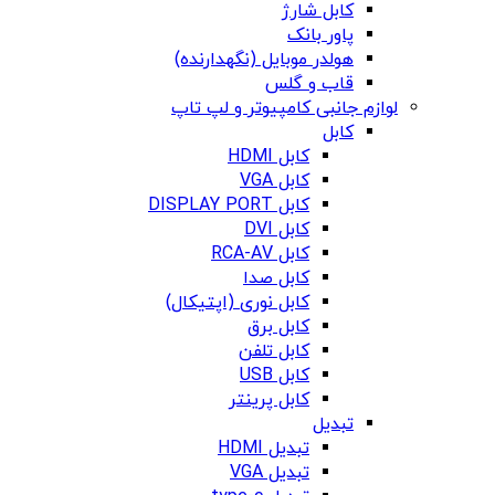
کابل شارژ
پاور بانک
هولدر موبایل (نگهدارنده)
قاب و گلس
لوازم جانبی کامپیوتر و لپ تاپ
کابل
کابل HDMI
کابل VGA
کابل DISPLAY PORT
کابل DVI
کابل RCA-AV
کابل صدا
کابل نوری (اپتیکال)
کابل برق
کابل تلفن
کابل USB
کابل پرینتر
تبدیل
تبدیل HDMI
تبدیل VGA