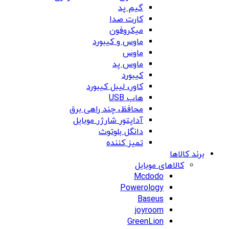
گیم پد
کارت صدا
میکروفون
ماوس و کیبورد
ماوس
ماوس پد
کیبورد
کاور، لیبل کیبورد
هاب USB
محافظ، چند راهی برق
آداپتور شارژر موبایل
دانگل بلوتوث
تمیز کننده
برند کالاها
کالاهای موبایل
Mcdodo
Powerology
Baseus
joyroom
GreenLion