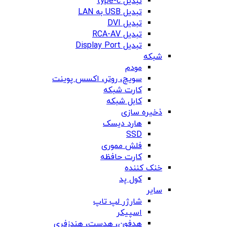
تبدیل type-c
تبدیل USB به LAN
تبدیل DVI
تبدیل RCA-AV
تبدیل Display Port
شبکه
مودم
سویچ، روتر، اکسس پوینت
کارت شبکه
کابل شبکه
ذخیره سازی
هارد دیسک
SSD
فلش مموری
کارت حافظه
خنک کننده
کول پد
سایر
شارژر لپ تاپ
اسپیکر
هدفون، هدست، هندزفری