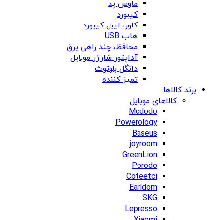
ماوس پد
کیبورد
کاور، لیبل کیبورد
هاب USB
محافظ، چند راهی برق
آداپتور شارژر موبایل
دانگل بلوتوث
تمیز کننده
برند کالاها
کالاهای موبایل
Mcdodo
Powerology
Baseus
joyroom
GreenLion
Porodo
Coteetci
Earldom
SKG
Lepresso