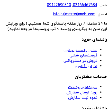
تلفن
02166467684
,
09122590310
ایمیل
info[at]masterjanebi.com
ما 24 ساعته 7 روز هفته پاسخگوی شما هستیم. (برای ویرایش
این متن به پیکربندی پوسته > تب برچسب‌ها مراجعه نمایید.)
راهنمای خرید
تماس با مستر جانبی
فرصت‌های شغلی
فروش در مسترجانبی
اخباری فناوری
خدمات مشتریان
شیوه‌های پرداخت
رویه ارسال سفارش
نحوه ثبت سفارش
راهنمای خرید