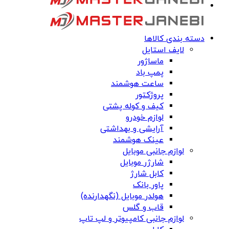
دسته بندی کالاها
لایف استایل
ماساژور
پمپ باد
ساعت هوشمند
پروژکتور
کیف و کوله پشتی
لوازم خودرو
آرایشی و بهداشتی
عینک هوشمند
لوازم جانبی موبایل
شارژر موبایل
کابل شارژ
پاور بانک
هولدر موبایل (نگهدارنده)
قاب و گلس
لوازم جانبی کامپیوتر و لپ تاپ