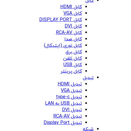
کابل
کابل HDMI
کابل VGA
کابل DISPLAY PORT
کابل DVI
کابل RCA-AV
کابل صدا
کابل نوری (اپتیکال)
کابل برق
کابل تلفن
کابل USB
کابل پرینتر
تبدیل
تبدیل HDMI
تبدیل VGA
تبدیل type-c
تبدیل USB به LAN
تبدیل DVI
تبدیل RCA-AV
تبدیل Display Port
شبکه