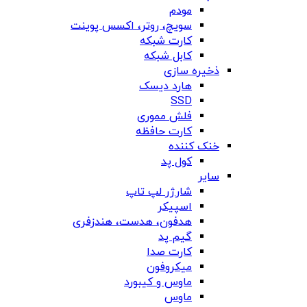
مودم
سویچ، روتر، اکسس پوینت
کارت شبکه
کابل شبکه
ذخیره سازی
هارد دیسک
SSD
فلش مموری
کارت حافظه
خنک کننده
کول پد
سایر
شارژر لپ تاپ
اسپیکر
هدفون، هدست، هندزفری
گیم پد
کارت صدا
میکروفون
ماوس و کیبورد
ماوس