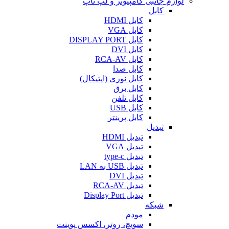
لوازم جانبی کامپیوتر و لپ تاپ
کابل
کابل HDMI
کابل VGA
کابل DISPLAY PORT
کابل DVI
کابل RCA-AV
کابل صدا
کابل نوری (اپتیکال)
کابل برق
کابل تلفن
کابل USB
کابل پرینتر
تبدیل
تبدیل HDMI
تبدیل VGA
تبدیل type-c
تبدیل USB به LAN
تبدیل DVI
تبدیل RCA-AV
تبدیل Display Port
شبکه
مودم
سویچ، روتر، اکسس پوینت