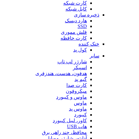
کارت شبکه
کابل شبکه
ذخیره سازی
هارد دیسک
SSD
فلش مموری
کارت حافظه
خنک کننده
کول پد
سایر
شارژر لپ تاپ
اسپیکر
هدفون، هدست، هندزفری
گیم پد
کارت صدا
میکروفون
ماوس و کیبورد
ماوس
ماوس پد
کیبورد
کاور، لیبل کیبورد
هاب USB
محافظ، چند راهی برق
آداپتور شارژر موبایل