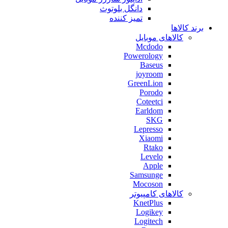
دانگل بلوتوث
تمیز کننده
برند کالاها
کالاهای موبایل
Mcdodo
Powerology
Baseus
joyroom
GreenLion
Porodo
Coteetci
Earldom
SKG
Lepresso
Xiaomi
Rtako
Levelo
Apple
Samsunge
Mocoson
کالاهای کامپیوتر
KnetPlus
Logikey
Logitech