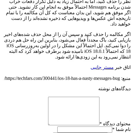
نظر را حذف کنید، اما به احتمال زیاد به دلیل تکرار دفعات خراب
شدن برنامه Messages احتمالاً موفق به انجام این کار نشوید. حتی
اگر موفق هم شوید، این بدان معناست که کل آن مکالمه را با تمام
تاریخچه اش عکس‌ها و ویدیوهایی که ذخیره نشده‌اند را از دست
خواهید داد.
اگر مکالمه را حذف کنید و سپس آن را از محل حذف شده‌های اخیر
بازیابی کنید، باگ مجدداً فعال می‌شود، بنابرین این راه حل هم دردی
را دوا نمی‌کند. اپل احتمالاً این مشکل را در اولین به‌روزرسانی iOS
18 که احتمالاً iOS 18.0.1 نامیده شود برطرف خواهد کرد که البته
انتظار نمی‌رود به این زودی‌ها ارائه شود.
اتاق خبر
مستر جانبی
منبع: https://techfars.com/300441/ios-18-has-a-nasty-messages-bug/
دیدگاه‌های نوشته
محتوای دیدگاه
*
نام شما
*