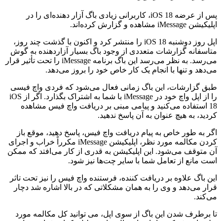
پس از عرضه iOS 18، کاربرانی زیادی باگ آزار دهنده‌ای را در
اپلیکیشن iMessage مشاهده و گزارش کرده‌اند.
اپل روز دوشنبه iOS 18 را منتشر کرد و اکنون با گذشت چند روز،
متاسفانه گزارشات متعددی از وجود باگ بسیار آزاردهنده به گوش
می‌رسد. به نظر می‌رسد این باگ برنامه iMessage را تحت تأثیر قرار
می‌دهد و تنها با انجام یک کار خاص خود را بروز می‌دهد.
طبق گزارشات، این باگ زمانی فعال می‌شود که فردی واچ فیسی
را از اپل واچ خود در iMessage با شما به اشتراک بگذارد. اگر از iOS
18 استفاده می‌کنید و پیامی مبنی بر دریافت واچ فیس مشاهده
کردید، به هیچ عنوان به آن پاسخ ندهید.
اگر به طور خاص به پیام دریافت واچ فیس، پاسخ دهید، موقع باز
کردن مکالمه مورد نظر، اپلیکیشن iMessage مکرراً خراب و اجرای
آن متوقف می‌شود. این اپلیکیشن به قدری از کار می‌افتد که ممکن
است مانع از تعامل شما با سایر چت‌ها نیز شود.
این باگ علاوه بر دریافت کننده، فرستنده واچ فیس را نیز تحت تاثر
قرار می‌دهد و وی را به همان مشکلاتی که در بالا اشاره شد دچار
می‌کند.
تا برطرف شدن این باگ از سوی اپل، می توانید کل مکالمه مورد