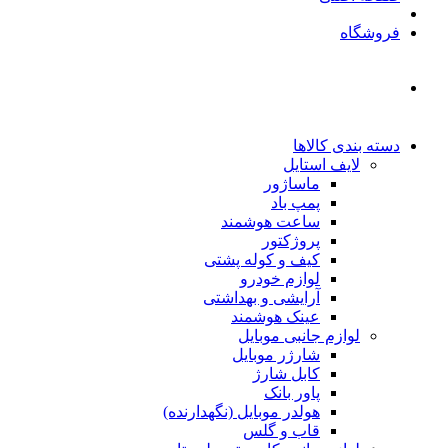
فروشگاه
دسته بندی کالاها
لایف استایل
ماساژور
پمپ باد
ساعت هوشمند
پروژکتور
کیف و کوله پشتی
لوازم خودرو
آرایشی و بهداشتی
عینک هوشمند
لوازم جانبی موبایل
شارژر موبایل
کابل شارژ
پاور بانک
هولدر موبایل (نگهدارنده)
قاب و گلس