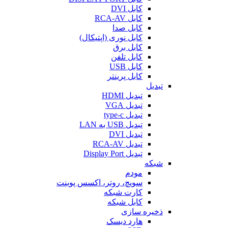
کابل DVI
کابل RCA-AV
کابل صدا
کابل نوری (اپتیکال)
کابل برق
کابل تلفن
کابل USB
کابل پرینتر
تبدیل
تبدیل HDMI
تبدیل VGA
تبدیل type-c
تبدیل USB به LAN
تبدیل DVI
تبدیل RCA-AV
تبدیل Display Port
شبکه
مودم
سویچ، روتر، اکسس پوینت
کارت شبکه
کابل شبکه
ذخیره سازی
هارد دیسک