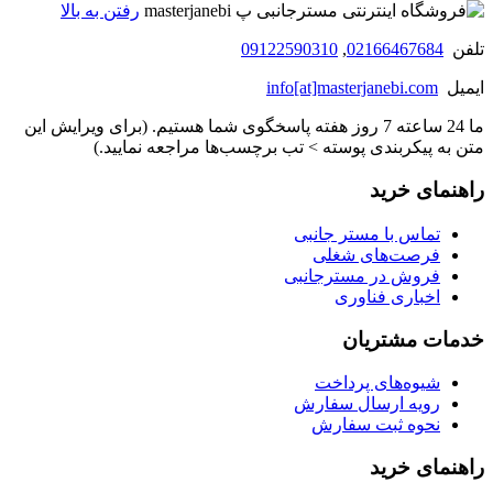
رفتن به بالا
تلفن
02166467684
,
09122590310
ایمیل
info[at]masterjanebi.com
ما 24 ساعته 7 روز هفته پاسخگوی شما هستیم. (برای ویرایش این
متن به پیکربندی پوسته > تب برچسب‌ها مراجعه نمایید.)
راهنمای خرید
تماس با مستر جانبی
فرصت‌های شغلی
فروش در مسترجانبی
اخباری فناوری
خدمات مشتریان
شیوه‌های پرداخت
رویه ارسال سفارش
نحوه ثبت سفارش
راهنمای خرید