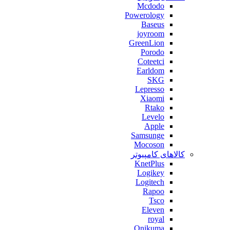
Mcdodo
Powerology
Baseus
joyroom
GreenLion
Porodo
Coteetci
Earldom
SKG
Lepresso
Xiaomi
Rtako
Levelo
Apple
Samsunge
Mocoson
کالاهای کامپیوتر
KnetPlus
Logikey
Logitech
Rapoo
Tsco
Eleven
royal
Onikuma