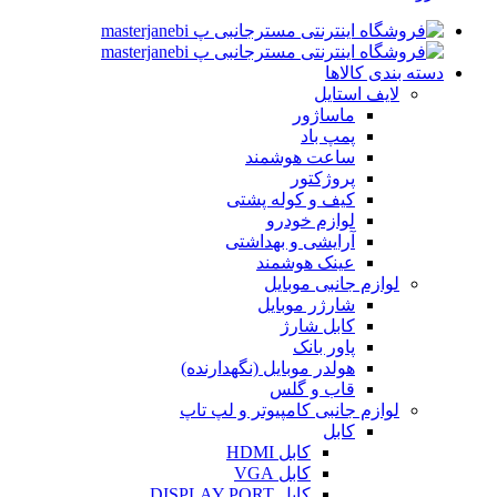
دسته بندی کالاها
لایف استایل
ماساژور
پمپ باد
ساعت هوشمند
پروژکتور
کیف و کوله پشتی
لوازم خودرو
آرایشی و بهداشتی
عینک هوشمند
لوازم جانبی موبایل
شارژر موبایل
کابل شارژ
پاور بانک
هولدر موبایل (نگهدارنده)
قاب و گلس
لوازم جانبی کامپیوتر و لپ تاپ
کابل
کابل HDMI
کابل VGA
کابل DISPLAY PORT