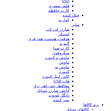
SSD
فلش مموری
کارت حافظه
خنک کننده
کول پد
سایر
شارژر لپ تاپ
اسپیکر
هدفون، هدست، هندزفری
گیم پد
کارت صدا
میکروفون
ماوس و کیبورد
ماوس
ماوس پد
کیبورد
کاور، لیبل کیبورد
هاب USB
محافظ، چند راهی برق
آداپتور شارژر موبایل
دانگل بلوتوث
تمیز کننده
برند کالاها
کالاهای موبایل