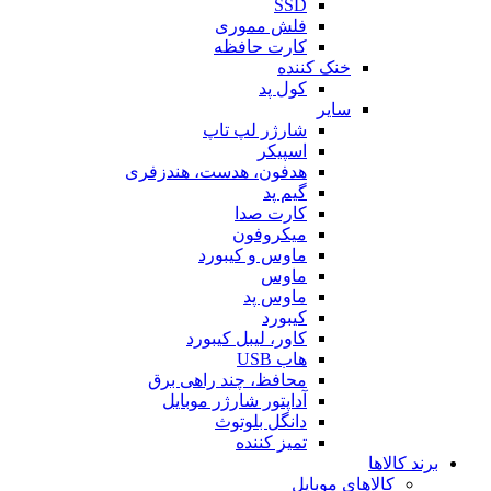
SSD
فلش مموری
کارت حافظه
خنک کننده
کول پد
سایر
شارژر لپ تاپ
اسپیکر
هدفون، هدست، هندزفری
گیم پد
کارت صدا
میکروفون
ماوس و کیبورد
ماوس
ماوس پد
کیبورد
کاور، لیبل کیبورد
هاب USB
محافظ، چند راهی برق
آداپتور شارژر موبایل
دانگل بلوتوث
تمیز کننده
برند کالاها
کالاهای موبایل