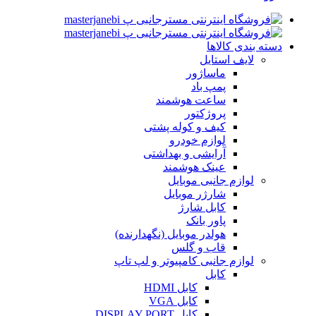
دسته بندی کالاها
لایف استایل
ماساژور
پمپ باد
ساعت هوشمند
پروژکتور
کیف و کوله پشتی
لوازم خودرو
آرایشی و بهداشتی
عینک هوشمند
لوازم جانبی موبایل
شارژر موبایل
کابل شارژ
پاور بانک
هولدر موبایل (نگهدارنده)
قاب و گلس
لوازم جانبی کامپیوتر و لپ تاپ
کابل
کابل HDMI
کابل VGA
کابل DISPLAY PORT