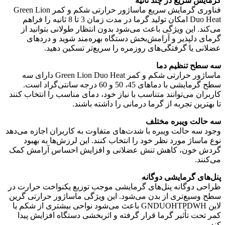
گرمایش سریع در چند ثانیه
فناوری گرمایش سریع ماساژور حرارتی شکم و کمر Green Lion
Duo Heat امکان تولید گرما در مدت زمان 3 تا 8 ثانیه را فراهم
می‌کند. این ویژگی باعث می‌شود بدون انتظار طولانی بتوانید از
گرمای دلپذیر و آرامش‌بخش دستگاه بهره‌مند شوید و دردهای
عضلانی یا گرفتگی‌های روزمره را سریع‌تر تسکین دهید.
سه سطح تنظیم دما
ماساژور حرارتی شکم و کمر Green Lion Duo Heat دارای سه
سطح گرمایشی با دماهای 45، 50 و 60 درجه سانتی‌گراد است.
کاربران می‌توانند متناسب با نیاز خود، دمای مناسب را انتخاب کنند
تا بهترین تجربه از گرما درمانی را داشته باشند.
سه حالت ویبره مختلف
وجود سه حالت ویبره با شدت‌های متفاوت به کاربران اجازه می‌دهد
نوع ماساژ مورد نظر خود را انتخاب کنند. این لرزش‌ها به بهبود
گردش خون، کاهش تنش عضلانی و افزایش احساس آرامش کمک
می‌کنند.
پنل‌های گرمایشی دوگانه
طراحی دوگانه پنل‌های گرمایشی موجب توزیع یکنواخت حرارت در
سطح وسیع‌تری از بدن می‌شود. این ویژگی ماساژور حرارتی گرین
لاین GNDUOHTPDWH باعث می‌شود نواحی بیشتری از شکم یا
کمر تحت تأثیر گرما قرار گرفته و اثربخشی دستگاه افزایش پیدا
کند.