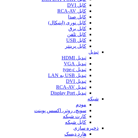
کابل DVI
کابل RCA-AV
کابل صدا
کابل نوری (اپتیکال)
کابل برق
کابل تلفن
کابل USB
کابل پرینتر
تبدیل
تبدیل HDMI
تبدیل VGA
تبدیل type-c
تبدیل USB به LAN
تبدیل DVI
تبدیل RCA-AV
تبدیل Display Port
شبکه
مودم
سویچ، روتر، اکسس پوینت
کارت شبکه
کابل شبکه
ذخیره سازی
هارد دیسک