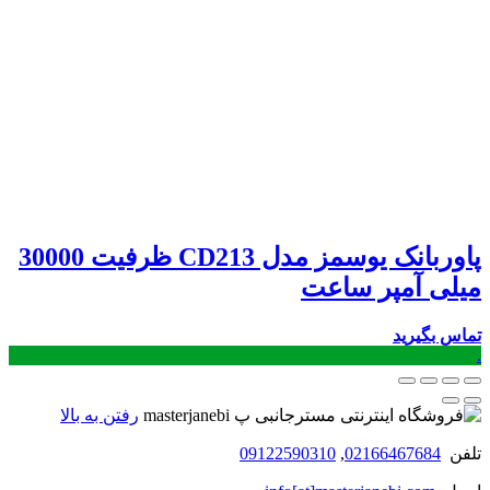
پاوربانک یوسمز مدل CD213 ظرفیت 30000
میلی آمپر ساعت
تماس بگیرید
.
رفتن به بالا
تلفن
02166467684
,
09122590310