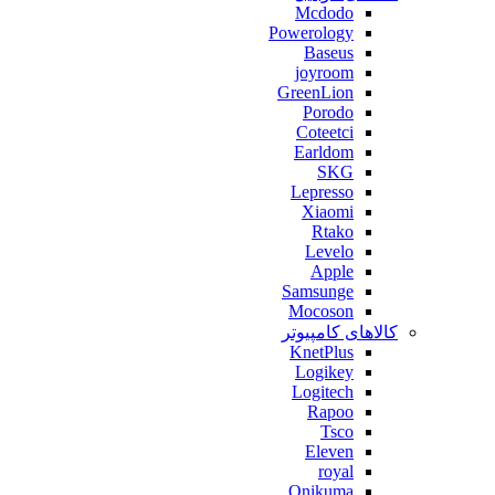
Mcdodo
Powerology
Baseus
joyroom
GreenLion
Porodo
Coteetci
Earldom
SKG
Lepresso
Xiaomi
Rtako
Levelo
Apple
Samsunge
Mocoson
کالاهای کامپیوتر
KnetPlus
Logikey
Logitech
Rapoo
Tsco
Eleven
royal
Onikuma