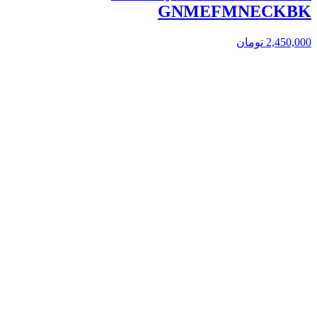
GNMEFMNECKBK
2,450,000
تومان