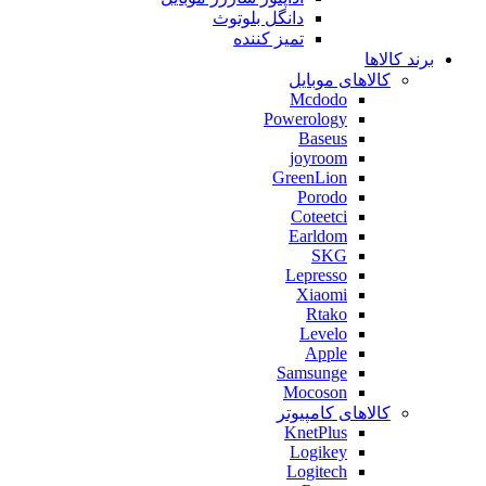
دانگل بلوتوث
تمیز کننده
برند کالاها
کالاهای موبایل
Mcdodo
Powerology
Baseus
joyroom
GreenLion
Porodo
Coteetci
Earldom
SKG
Lepresso
Xiaomi
Rtako
Levelo
Apple
Samsunge
Mocoson
کالاهای کامپیوتر
KnetPlus
Logikey
Logitech