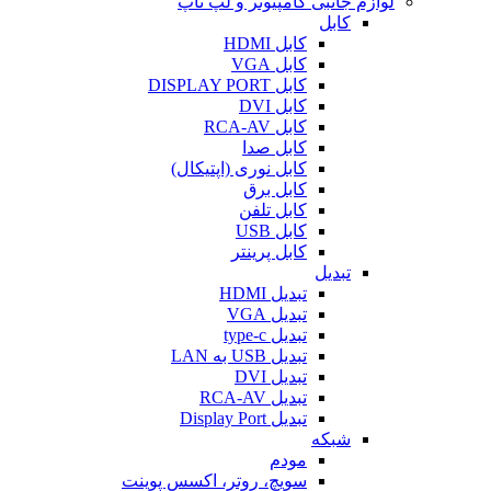
لوازم جانبی کامپیوتر و لپ تاپ
کابل
کابل HDMI
کابل VGA
کابل DISPLAY PORT
کابل DVI
کابل RCA-AV
کابل صدا
کابل نوری (اپتیکال)
کابل برق
کابل تلفن
کابل USB
کابل پرینتر
تبدیل
تبدیل HDMI
تبدیل VGA
تبدیل type-c
تبدیل USB به LAN
تبدیل DVI
تبدیل RCA-AV
تبدیل Display Port
شبکه
مودم
سویچ، روتر، اکسس پوینت