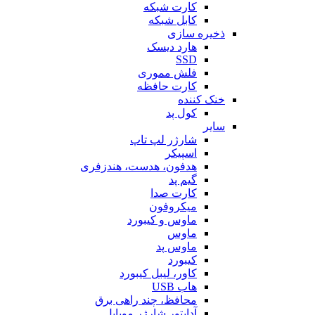
کارت شبکه
کابل شبکه
ذخیره سازی
هارد دیسک
SSD
فلش مموری
کارت حافظه
خنک کننده
کول پد
سایر
شارژر لپ تاپ
اسپیکر
هدفون، هدست، هندزفری
گیم پد
کارت صدا
میکروفون
ماوس و کیبورد
ماوس
ماوس پد
کیبورد
کاور، لیبل کیبورد
هاب USB
محافظ، چند راهی برق
آداپتور شارژر موبایل