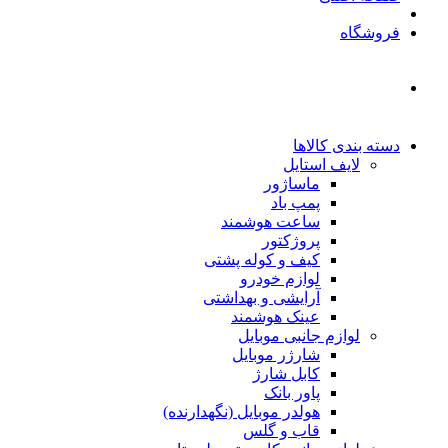
فروشگاه
دسته بندی کالاها
لایف استایل
ماساژور
پمپ باد
ساعت هوشمند
پروژکتور
کیف و کوله پشتی
لوازم خودرو
آرایشی و بهداشتی
عینک هوشمند
لوازم جانبی موبایل
شارژر موبایل
کابل شارژ
پاور بانک
هولدر موبایل (نگهدارنده)
قاب و گلس