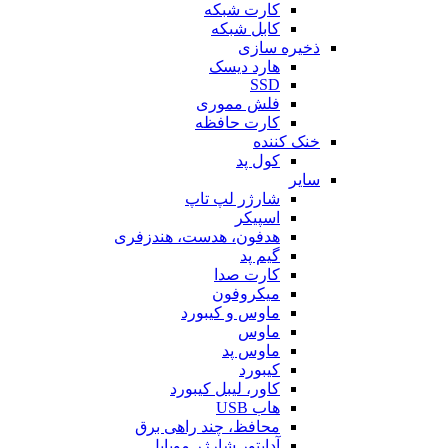
کارت شبکه
کابل شبکه
ذخیره سازی
هارد دیسک
SSD
فلش مموری
کارت حافظه
خنک کننده
کول پد
سایر
شارژر لپ تاپ
اسپیکر
هدفون، هدست، هندزفری
گیم پد
کارت صدا
میکروفون
ماوس و کیبورد
ماوس
ماوس پد
کیبورد
کاور، لیبل کیبورد
هاب USB
محافظ، چند راهی برق
آداپتور شارژر موبایل