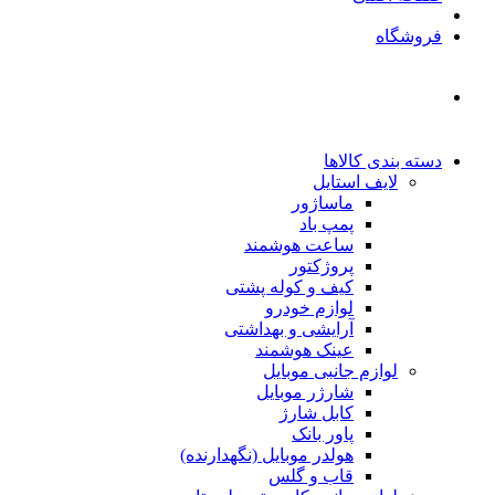
فروشگاه
دسته بندی کالاها
لایف استایل
ماساژور
پمپ باد
ساعت هوشمند
پروژکتور
کیف و کوله پشتی
لوازم خودرو
آرایشی و بهداشتی
عینک هوشمند
لوازم جانبی موبایل
شارژر موبایل
کابل شارژ
پاور بانک
هولدر موبایل (نگهدارنده)
قاب و گلس