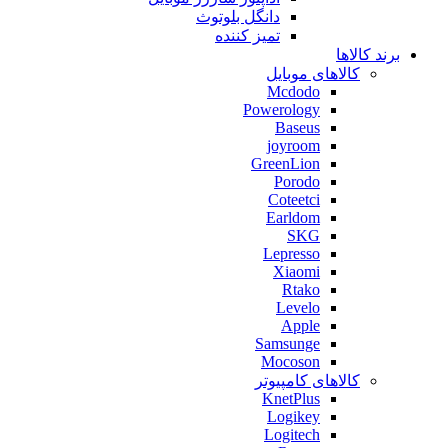
دانگل بلوتوث
تمیز کننده
برند کالاها
کالاهای موبایل
Mcdodo
Powerology
Baseus
joyroom
GreenLion
Porodo
Coteetci
Earldom
SKG
Lepresso
Xiaomi
Rtako
Levelo
Apple
Samsunge
Mocoson
کالاهای کامپیوتر
KnetPlus
Logikey
Logitech