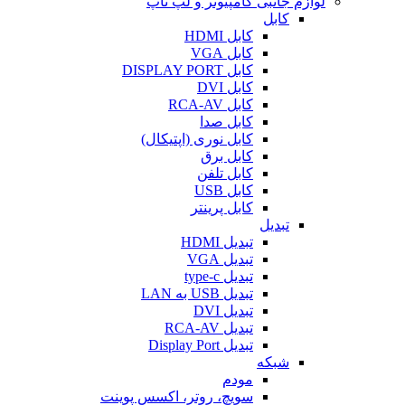
لوازم جانبی کامپیوتر و لپ تاپ
کابل
کابل HDMI
کابل VGA
کابل DISPLAY PORT
کابل DVI
کابل RCA-AV
کابل صدا
کابل نوری (اپتیکال)
کابل برق
کابل تلفن
کابل USB
کابل پرینتر
تبدیل
تبدیل HDMI
تبدیل VGA
تبدیل type-c
تبدیل USB به LAN
تبدیل DVI
تبدیل RCA-AV
تبدیل Display Port
شبکه
مودم
سویچ، روتر، اکسس پوینت