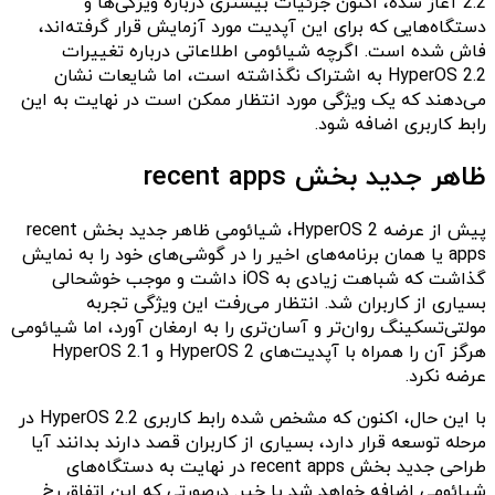
2.2 آغاز شده، اکنون جزئیات بیشتری درباره ویژگی‌ها و
دستگاه‌هایی که برای این آپدیت مورد آزمایش قرار گرفته‌اند،
فاش شده است. اگرچه شیائومی اطلاعاتی درباره تغییرات
HyperOS 2.2 به اشتراک نگذاشته است، اما شایعات نشان
می‌دهند که یک ویژگی مورد انتظار ممکن است در نهایت به این
رابط کاربری اضافه شود.
ظاهر جدید بخش recent apps
پیش از عرضه HyperOS 2، شیائومی ظاهر جدید بخش recent
apps یا همان برنامه‌های اخیر را در گوشی‌های خود را به نمایش
گذاشت که شباهت زیادی به iOS داشت و موجب خوشحالی
بسیاری از کاربران شد. انتظار می‌رفت این ویژگی تجربه
مولتی‌تسکینگ روان‌تر و آسان‌تری را به ارمغان آورد، اما شیائومی
هرگز آن را همراه با آپدیت‌های HyperOS 2 و HyperOS 2.1
عرضه نکرد.
با این حال، اکنون که مشخص شده رابط کاربری HyperOS 2.2 در
مرحله توسعه قرار دارد، بسیاری از کاربران قصد دارند بدانند آیا
طراحی جدید بخش recent apps در نهایت به دستگاه‌های
شیائومی اضافه خواهد شد یا خیر. درصورتی که این اتفاق رخ