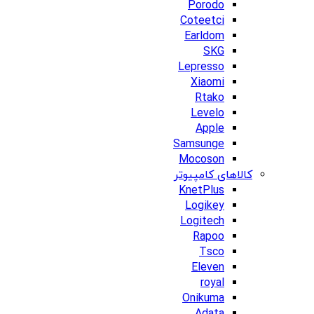
Porodo
Coteetci
Earldom
SKG
Lepresso
Xiaomi
Rtako
Levelo
Apple
Samsunge
Mocoson
کالاهای کامپیوتر
KnetPlus
Logikey
Logitech
Rapoo
Tsco
Eleven
royal
Onikuma