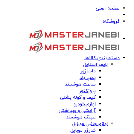
صفحه اصلی
فروشگاه
دسته بندی کالاها
لایف استایل
ماساژور
پمپ باد
ساعت هوشمند
پروژکتور
کیف و کوله پشتی
لوازم خودرو
آرایشی و بهداشتی
عینک هوشمند
لوازم جانبی موبایل
شارژر موبایل