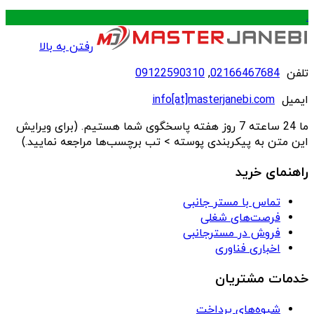
.
رفتن به بالا
تلفن
02166467684
,
09122590310
ایمیل
info[at]masterjanebi.com
ما 24 ساعته 7 روز هفته پاسخگوی شما هستیم. (برای ویرایش
این متن به پیکربندی پوسته > تب برچسب‌ها مراجعه نمایید.)
راهنمای خرید
تماس با مستر جانبی
فرصت‌های شغلی
فروش در مسترجانبی
اخباری فناوری
خدمات مشتریان
شیوه‌های پرداخت