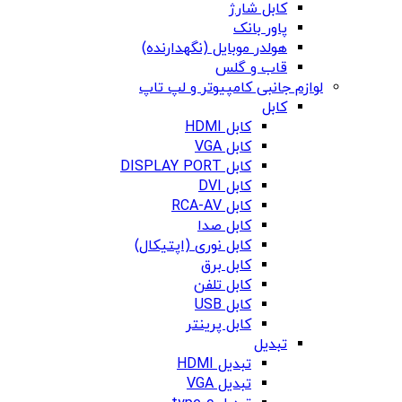
کابل شارژ
پاور بانک
هولدر موبایل (نگهدارنده)
قاب و گلس
لوازم جانبی کامپیوتر و لپ تاپ
کابل
کابل HDMI
کابل VGA
کابل DISPLAY PORT
کابل DVI
کابل RCA-AV
کابل صدا
کابل نوری (اپتیکال)
کابل برق
کابل تلفن
کابل USB
کابل پرینتر
تبدیل
تبدیل HDMI
تبدیل VGA