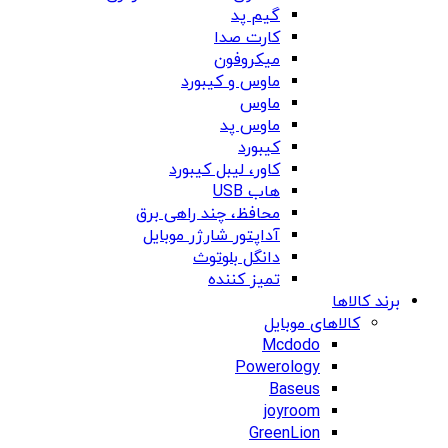
گیم پد
کارت صدا
میکروفون
ماوس و کیبورد
ماوس
ماوس پد
کیبورد
کاور، لیبل کیبورد
هاب USB
محافظ، چند راهی برق
آداپتور شارژر موبایل
دانگل بلوتوث
تمیز کننده
برند کالاها
کالاهای موبایل
Mcdodo
Powerology
Baseus
joyroom
GreenLion