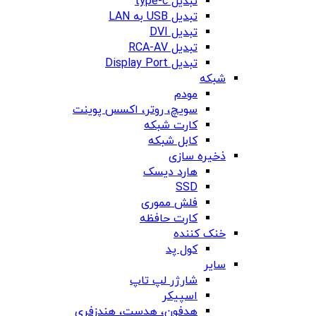
تبدیل type-c
تبدیل USB به LAN
تبدیل DVI
تبدیل RCA-AV
تبدیل Display Port
شبکه
مودم
سویچ، روتر، اکسس پوینت
کارت شبکه
کابل شبکه
ذخیره سازی
هارد دیسک
SSD
فلش مموری
کارت حافظه
خنک کننده
کول پد
سایر
شارژر لپ تاپ
اسپیکر
هدفون، هدست، هندزفری