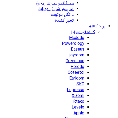
محافظ، چند راهی برق
آداپتور شارژر موبایل
دانگل بلوتوث
تمیز کننده
برند کالاها
کالاهای موبایل
Mcdodo
Powerology
Baseus
joyroom
GreenLion
Porodo
Coteetci
Earldom
SKG
Lepresso
Xiaomi
Rtako
Levelo
Apple