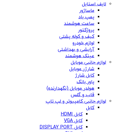
لایف استایل
ماساژور
پمپ باد
ساعت هوشمند
پروژکتور
کیف و کوله پشتی
لوازم خودرو
آرایشی و بهداشتی
عینک هوشمند
لوازم جانبی موبایل
شارژر موبایل
کابل شارژ
پاور بانک
هولدر موبایل (نگهدارنده)
قاب و گلس
لوازم جانبی کامپیوتر و لپ تاپ
کابل
کابل HDMI
کابل VGA
کابل DISPLAY PORT