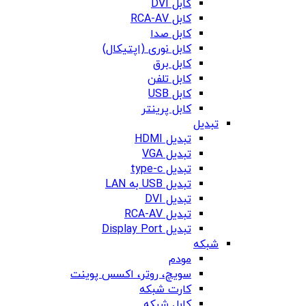
کابل DVI
کابل RCA-AV
کابل صدا
کابل نوری (اپتیکال)
کابل برق
کابل تلفن
کابل USB
کابل پرینتر
تبدیل
تبدیل HDMI
تبدیل VGA
تبدیل type-c
تبدیل USB به LAN
تبدیل DVI
تبدیل RCA-AV
تبدیل Display Port
شبکه
مودم
سویچ، روتر، اکسس پوینت
کارت شبکه
کابل شبکه