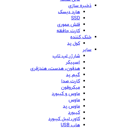
ذخیره سازی
هارد دیسک
SSD
فلش مموری
کارت حافظه
خنک کننده
کول پد
سایر
شارژر لپ تاپ
اسپیکر
هدفون، هدست، هندزفری
گیم پد
کارت صدا
میکروفون
ماوس و کیبورد
ماوس
ماوس پد
کیبورد
کاور، لیبل کیبورد
هاب USB