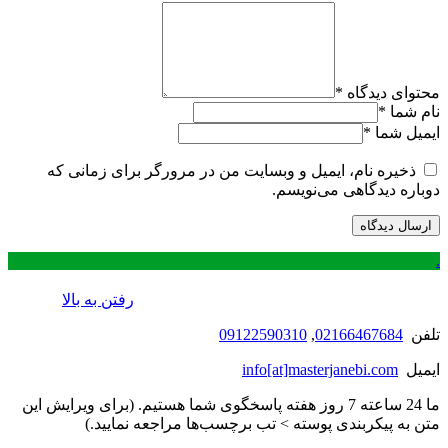
محتوای دیدگاه
*
نام شما
*
ایمیل شما
*
ذخیره نام، ایمیل و وبسایت من در مرورگر برای زمانی که
دوباره دیدگاهی می‌نویسم.
.
رفتن به بالا
تلفن
02166467684
,
09122590310
ایمیل
info[at]masterjanebi.com
ما 24 ساعته 7 روز هفته پاسخگوی شما هستیم. (برای ویرایش این
متن به پیکربندی پوسته > تب برچسب‌ها مراجعه نمایید.)