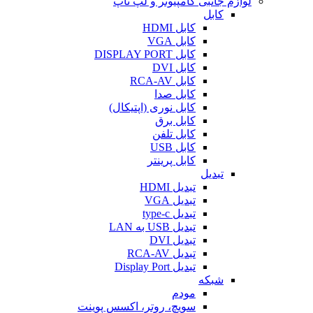
لوازم جانبی کامپیوتر و لپ تاپ
کابل
کابل HDMI
کابل VGA
کابل DISPLAY PORT
کابل DVI
کابل RCA-AV
کابل صدا
کابل نوری (اپتیکال)
کابل برق
کابل تلفن
کابل USB
کابل پرینتر
تبدیل
تبدیل HDMI
تبدیل VGA
تبدیل type-c
تبدیل USB به LAN
تبدیل DVI
تبدیل RCA-AV
تبدیل Display Port
شبکه
مودم
سویچ، روتر، اکسس پوینت