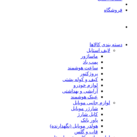
فروشگاه
دسته بندی کالاها
لایف استایل
ماساژور
پمپ باد
ساعت هوشمند
پروژکتور
کیف و کوله پشتی
لوازم خودرو
آرایشی و بهداشتی
عینک هوشمند
لوازم جانبی موبایل
شارژر موبایل
کابل شارژ
پاور بانک
هولدر موبایل (نگهدارنده)
قاب و گلس