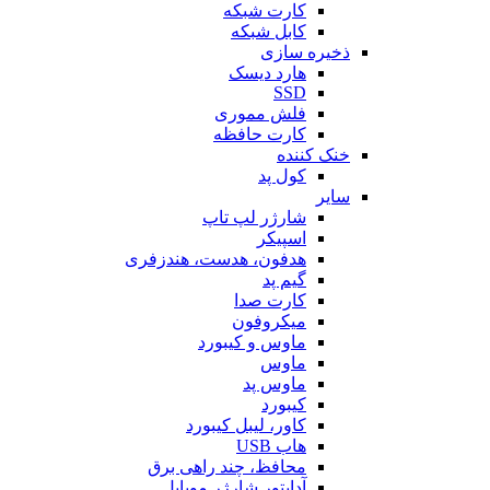
کارت شبکه
کابل شبکه
ذخیره سازی
هارد دیسک
SSD
فلش مموری
کارت حافظه
خنک کننده
کول پد
سایر
شارژر لپ تاپ
اسپیکر
هدفون، هدست، هندزفری
گیم پد
کارت صدا
میکروفون
ماوس و کیبورد
ماوس
ماوس پد
کیبورد
کاور، لیبل کیبورد
هاب USB
محافظ، چند راهی برق
آداپتور شارژر موبایل