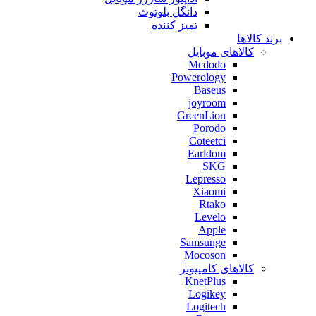
دانگل بلوتوث
تمیز کننده
برند کالاها
کالاهای موبایل
Mcdodo
Powerology
Baseus
joyroom
GreenLion
Porodo
Coteetci
Earldom
SKG
Lepresso
Xiaomi
Rtako
Levelo
Apple
Samsunge
Mocoson
کالاهای کامپیوتر
KnetPlus
Logikey
Logitech