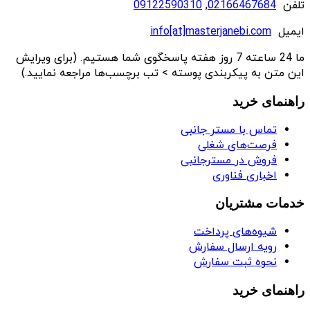
تلفن
02166467684
,
09122590310
ایمیل
info[at]masterjanebi.com
ما 24 ساعته 7 روز هفته پاسخگوی شما هستیم. (برای ویرایش
این متن به پیکربندی پوسته > تب برچسب‌ها مراجعه نمایید.)
راهنمای خرید
تماس با مستر جانبی
فرصت‌های شغلی
فروش در مسترجانبی
اخباری فناوری
خدمات مشتریان
شیوه‌های پرداخت
رویه ارسال سفارش
نحوه ثبت سفارش
راهنمای خرید