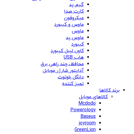
گیم پد
کارت صدا
میکروفون
ماوس و کیبورد
ماوس
ماوس پد
کیبورد
کاور، لیبل کیبورد
هاب USB
محافظ، چند راهی برق
آداپتور شارژر موبایل
دانگل بلوتوث
تمیز کننده
برند کالاها
کالاهای موبایل
Mcdodo
Powerology
Baseus
joyroom
GreenLion