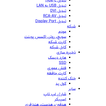
تبدیل type-c
تبدیل USB به LAN
تبدیل DVI
تبدیل RCA-AV
تبدیل Display Port
شبکه
مودم
سویچ، روتر، اکسس پوینت
کارت شبکه
کابل شبکه
ذخیره سازی
هارد دیسک
SSD
فلش مموری
کارت حافظه
خنک کننده
کول پد
سایر
شارژر لپ تاپ
اسپیکر
هدفون، هدست، هندزفری