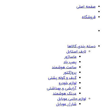
صفحه اصلی
فروشگاه
دسته بندی کالاها
لایف استایل
ماساژور
پمپ باد
ساعت هوشمند
پروژکتور
کیف و کوله پشتی
لوازم خودرو
آرایشی و بهداشتی
عینک هوشمند
لوازم جانبی موبایل
شارژر موبایل