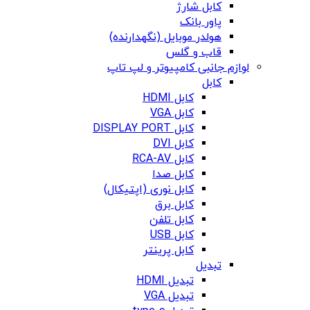
کابل شارژ
پاور بانک
هولدر موبایل (نگهدارنده)
قاب و گلس
لوازم جانبی کامپیوتر و لپ تاپ
کابل
کابل HDMI
کابل VGA
کابل DISPLAY PORT
کابل DVI
کابل RCA-AV
کابل صدا
کابل نوری (اپتیکال)
کابل برق
کابل تلفن
کابل USB
کابل پرینتر
تبدیل
تبدیل HDMI
تبدیل VGA