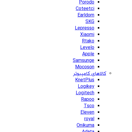
Porodo
Coteetci
Earldom
SKG
Lepresso
Xiaomi
Rtako
Levelo
Apple
Samsunge
Mocoson
کالاهای کامپیوتر
KnetPlus
Logikey
Logitech
Rapoo
Tsco
Eleven
royal
Onikuma