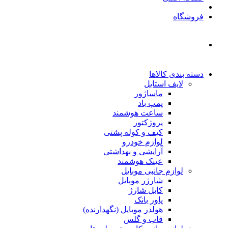
فروشگاه
دسته بندی کالاها
لایف استایل
ماساژور
پمپ باد
ساعت هوشمند
پروژکتور
کیف و کوله پشتی
لوازم خودرو
آرایشی و بهداشتی
عینک هوشمند
لوازم جانبی موبایل
شارژر موبایل
کابل شارژ
پاور بانک
هولدر موبایل (نگهدارنده)
قاب و گلس