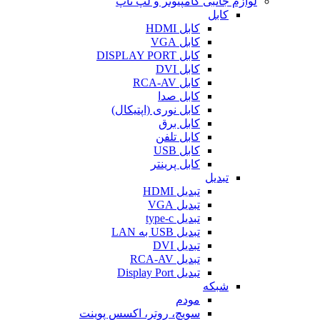
لوازم جانبی کامپیوتر و لپ تاپ
کابل
کابل HDMI
کابل VGA
کابل DISPLAY PORT
کابل DVI
کابل RCA-AV
کابل صدا
کابل نوری (اپتیکال)
کابل برق
کابل تلفن
کابل USB
کابل پرینتر
تبدیل
تبدیل HDMI
تبدیل VGA
تبدیل type-c
تبدیل USB به LAN
تبدیل DVI
تبدیل RCA-AV
تبدیل Display Port
شبکه
مودم
سویچ، روتر، اکسس پوینت