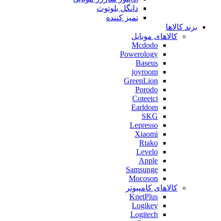
دانگل بلوتوث
تمیز کننده
برند کالاها
کالاهای موبایل
Mcdodo
Powerology
Baseus
joyroom
GreenLion
Porodo
Coteetci
Earldom
SKG
Lepresso
Xiaomi
Rtako
Levelo
Apple
Samsunge
Mocoson
کالاهای کامپیوتر
KnetPlus
Logikey
Logitech