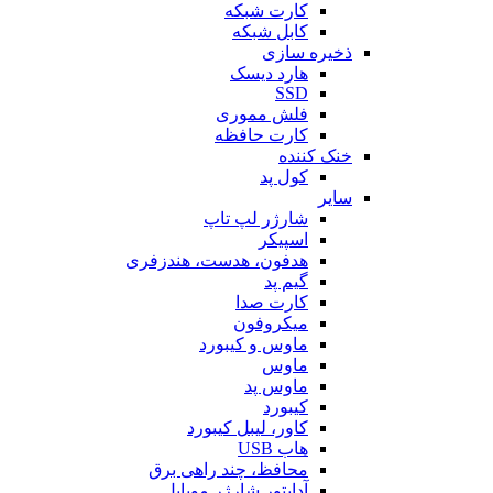
کارت شبکه
کابل شبکه
ذخیره سازی
هارد دیسک
SSD
فلش مموری
کارت حافظه
خنک کننده
کول پد
سایر
شارژر لپ تاپ
اسپیکر
هدفون، هدست، هندزفری
گیم پد
کارت صدا
میکروفون
ماوس و کیبورد
ماوس
ماوس پد
کیبورد
کاور، لیبل کیبورد
هاب USB
محافظ، چند راهی برق
آداپتور شارژر موبایل