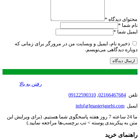
محتوای دیدگاه
*
نام شما
*
ایمیل شما
*
ذخیره نام، ایمیل و وبسایت من در مرورگر برای زمانی که
دوباره دیدگاهی می‌نویسم.
.
رفتن به بالا
تلفن
02166467684
,
09122590310
ایمیل
info[at]masterjanebi.com
ما 24 ساعته 7 روز هفته پاسخگوی شما هستیم. (برای ویرایش این
متن به پیکربندی پوسته > تب برچسب‌ها مراجعه نمایید.)
راهنمای خرید