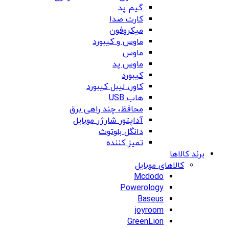
گیم پد
کارت صدا
میکروفون
ماوس و کیبورد
ماوس
ماوس پد
کیبورد
کاور، لیبل کیبورد
هاب USB
محافظ، چند راهی برق
آداپتور شارژر موبایل
دانگل بلوتوث
تمیز کننده
برند کالاها
کالاهای موبایل
Mcdodo
Powerology
Baseus
joyroom
GreenLion