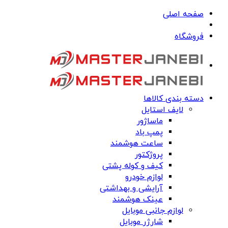
صفحه اصلی
فروشگاه
دسته بندی کالاها
لایف استایل
ماساژور
پمپ باد
ساعت هوشمند
پروژکتور
کیف و کوله پشتی
لوازم خودرو
آرایشی و بهداشتی
عینک هوشمند
لوازم جانبی موبایل
شارژر موبایل