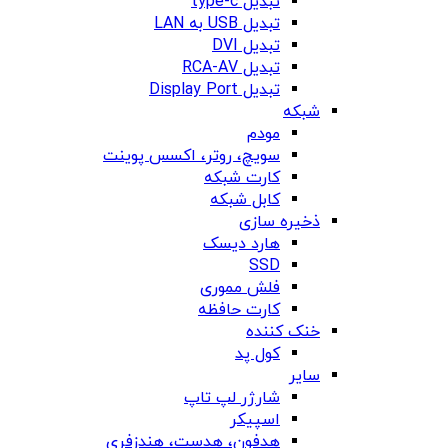
تبدیل type-c
تبدیل USB به LAN
تبدیل DVI
تبدیل RCA-AV
تبدیل Display Port
شبکه
مودم
سویچ، روتر، اکسس پوینت
کارت شبکه
کابل شبکه
ذخیره سازی
هارد دیسک
SSD
فلش مموری
کارت حافظه
خنک کننده
کول پد
سایر
شارژر لپ تاپ
اسپیکر
هدفون، هدست، هندزفری