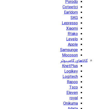
Porodo
Coteetci
Earldom
SKG
Lepresso
Xiaomi
Rtako
Levelo
Apple
Samsunge
Mocoson
کالاهای کامپیوتر
KnetPlus
Logikey
Logitech
Rapoo
Tsco
Eleven
royal
Onikuma