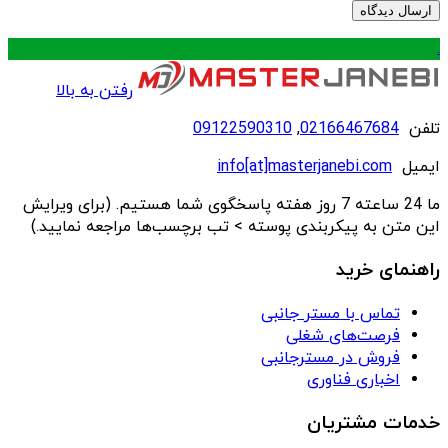
.
رفتن به بالا
تلفن
02166467684
,
09122590310
ایمیل
info[at]masterjanebi.com
ما 24 ساعته 7 روز هفته پاسخگوی شما هستیم. (برای ویرایش
این متن به پیکربندی پوسته > تب برچسب‌ها مراجعه نمایید.)
راهنمای خرید
تماس با مستر جانبی
فرصت‌های شغلی
فروش در مسترجانبی
اخباری فناوری
خدمات مشتریان