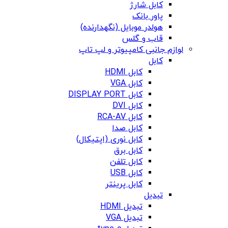
کابل شارژ
پاور بانک
هولدر موبایل (نگهدارنده)
قاب و گلس
لوازم جانبی کامپیوتر و لپ تاپ
کابل
کابل HDMI
کابل VGA
کابل DISPLAY PORT
کابل DVI
کابل RCA-AV
کابل صدا
کابل نوری (اپتیکال)
کابل برق
کابل تلفن
کابل USB
کابل پرینتر
تبدیل
تبدیل HDMI
تبدیل VGA