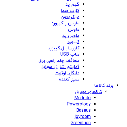
گیم پد
کارت صدا
میکروفون
ماوس و کیبورد
ماوس
ماوس پد
کیبورد
کاور، لیبل کیبورد
هاب USB
محافظ، چند راهی برق
آداپتور شارژر موبایل
دانگل بلوتوث
تمیز کننده
برند کالاها
کالاهای موبایل
Mcdodo
Powerology
Baseus
joyroom
GreenLion