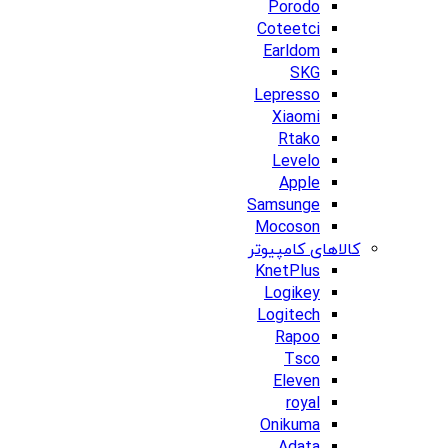
Porodo
Coteetci
Earldom
SKG
Lepresso
Xiaomi
Rtako
Levelo
Apple
Samsunge
Mocoson
کالاهای کامپیوتر
KnetPlus
Logikey
Logitech
Rapoo
Tsco
Eleven
royal
Onikuma