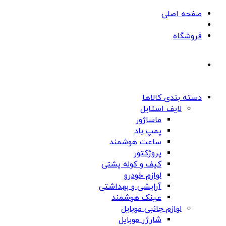
صفحه اصلی
فروشگاه
دسته بندی کالاها
لایف استایل
ماساژور
پمپ باد
ساعت هوشمند
پروژکتور
کیف و کوله پشتی
لوازم خودرو
آرایشی و بهداشتی
عینک هوشمند
لوازم جانبی موبایل
شارژر موبایل