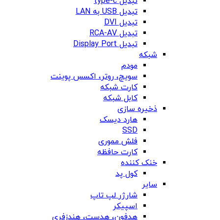
تبدیل type-c
تبدیل USB به LAN
تبدیل DVI
تبدیل RCA-AV
تبدیل Display Port
شبکه
مودم
سویچ، روتر، اکسس پوینت
کارت شبکه
کابل شبکه
ذخیره سازی
هارد دیسک
SSD
فلش مموری
کارت حافظه
خنک کننده
کول پد
سایر
شارژر لپ تاپ
اسپیکر
هدفون، هدست، هندزفری