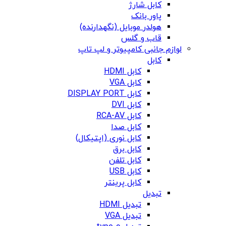
کابل شارژ
پاور بانک
هولدر موبایل (نگهدارنده)
قاب و گلس
لوازم جانبی کامپیوتر و لپ تاپ
کابل
کابل HDMI
کابل VGA
کابل DISPLAY PORT
کابل DVI
کابل RCA-AV
کابل صدا
کابل نوری (اپتیکال)
کابل برق
کابل تلفن
کابل USB
کابل پرینتر
تبدیل
تبدیل HDMI
تبدیل VGA