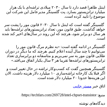
اینتل ظاهرا قصد دارد تا سال ۲۰۳۰ میلادی تراشه‌ای با یک هزار
میلیارد ترانزیستور بسازد. پت گلسینگر مدیرعامل این شرکت این
موضوع را تایید کرده است.
گلسینگر گفته است که اینتل تا سال ۲۰۳۰ قانون مور را پشت سر
خواهد گذاشت. طبق قانون مور، تعداد ترانزیستورهای تراشه‌ها باید
هر سال دو برابر شود، هرچند که این روند در سال‌های اخیر کند شده
است.
گلسینگر در ادامه گفته است: «به نظرم مرگ قانون مور را
می‌توانیم تا چند سال آینده اعلام کنیم. هرچند که ما دیگر در دوران
طلایی قانون مور به سر نمی‌بریم و متاسفانه دو برابرسازی تعداد
ترانزیستورهای تراشه‌ها تقریبا هر ۳ سال یکبار اتفاق می‌افتد.»
گلسینگر همچنین گفت که کسب‌وکار تراشه در حال تغییر است و
اگر قبلا یک کارخانه تراشه‌سازی ۱۰ میلیارد دلار هزینه داشت. الان
این هزینه‌ها حدودا ۲۰ میلیارد دلار شده است.
اتاق خبر
مستر جانبی
منبع: https://techfars.com/269728/intel-chpset-transistor/
دیدگاه‌های نوشته