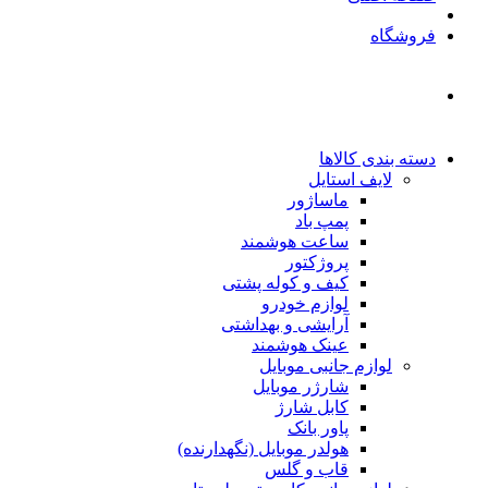
فروشگاه
دسته بندی کالاها
لایف استایل
ماساژور
پمپ باد
ساعت هوشمند
پروژکتور
کیف و کوله پشتی
لوازم خودرو
آرایشی و بهداشتی
عینک هوشمند
لوازم جانبی موبایل
شارژر موبایل
کابل شارژ
پاور بانک
هولدر موبایل (نگهدارنده)
قاب و گلس