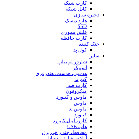
کارت شبکه
کابل شبکه
ذخیره سازی
هارد دیسک
SSD
فلش مموری
کارت حافظه
خنک کننده
کول پد
سایر
شارژر لپ تاپ
اسپیکر
هدفون، هدست، هندزفری
گیم پد
کارت صدا
میکروفون
ماوس و کیبورد
ماوس
ماوس پد
کیبورد
کاور، لیبل کیبورد
هاب USB
محافظ، چند راهی برق
آداپتور شارژر موبایل