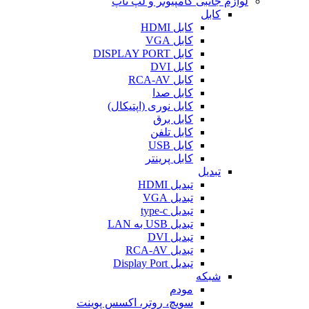
لوازم جانبی کامپیوتر و لپ تاپ
کابل
کابل HDMI
کابل VGA
کابل DISPLAY PORT
کابل DVI
کابل RCA-AV
کابل صدا
کابل نوری (اپتیکال)
کابل برق
کابل تلفن
کابل USB
کابل پرینتر
تبدیل
تبدیل HDMI
تبدیل VGA
تبدیل type-c
تبدیل USB به LAN
تبدیل DVI
تبدیل RCA-AV
تبدیل Display Port
شبکه
مودم
سویچ، روتر، اکسس پوینت