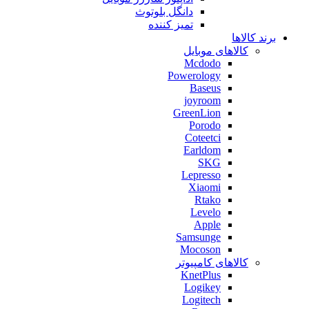
دانگل بلوتوث
تمیز کننده
برند کالاها
کالاهای موبایل
Mcdodo
Powerology
Baseus
joyroom
GreenLion
Porodo
Coteetci
Earldom
SKG
Lepresso
Xiaomi
Rtako
Levelo
Apple
Samsunge
Mocoson
کالاهای کامپیوتر
KnetPlus
Logikey
Logitech